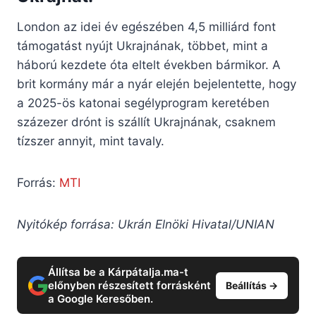
London az idei év egészében 4,5 milliárd font
támogatást nyújt Ukrajnának, többet, mint a
háború kezdete óta eltelt években bármikor. A
brit kormány már a nyár elején bejelentette, hogy
a 2025-ös katonai segélyprogram keretében
százezer drónt is szállít Ukrajnának, csaknem
tízszer annyit, mint tavaly.
Forrás:
MTI
Nyitókép forrása: Ukrán Elnöki Hivatal/UNIAN
Állítsa be a Kárpátalja.ma-t
előnyben részesített forrásként
Beállítás →
a Google Keresőben.