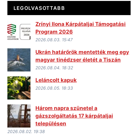
LEGOLVASOTTABB
Zrínyi Ilona Kárpátaljai Támogatási
Program 2026
2026.08.03. 15:47
Ukrán határőrök mentették meg egy
magyar tinédzser életét a Tiszán
2026.08.04. 18:32
Leláncolt kapuk
2026.08.05. 18:33
Három napra szünetel a
gázszolgáltatás 17 kárpátaljai
településen
2026.08.02. 19:38