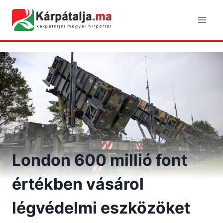
Skip
to
content
London 600 millió font
értékben vásárol
légvédelmi eszközöket