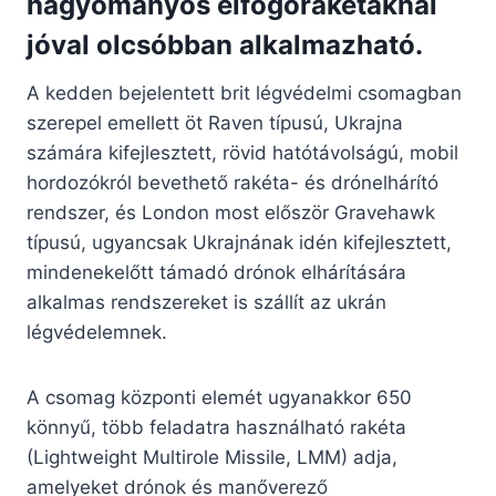
hagyományos elfogórakétáknál
jóval olcsóbban alkalmazható.
A kedden bejelentett brit légvédelmi csomagban
szerepel emellett öt Raven típusú, Ukrajna
számára kifejlesztett, rövid hatótávolságú, mobil
hordozókról bevethető rakéta- és drónelhárító
rendszer, és London most először Gravehawk
típusú, ugyancsak Ukrajnának idén kifejlesztett,
mindenekelőtt támadó drónok elhárítására
alkalmas rendszereket is szállít az ukrán
légvédelemnek.
A csomag központi elemét ugyanakkor 650
könnyű, több feladatra használható rakéta
(Lightweight Multirole Missile, LMM) adja,
amelyeket drónok és manőverező