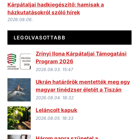
Kárpátaljai hadkiegészítő: hamisak a
házkutatásokról szóló hírek
2026.08.06.
LEGOLVASOTTABB
Zrínyi Ilona Kárpátaljai Támogatási
Program 2026
2026.08.03. 15:47
Ukrán határőrök mentették meg egy
magyar tinédzser életét a Tiszán
2026.08.04. 18:32
Leláncolt kapuk
2026.08.05. 18:33
Három napra szünetel a