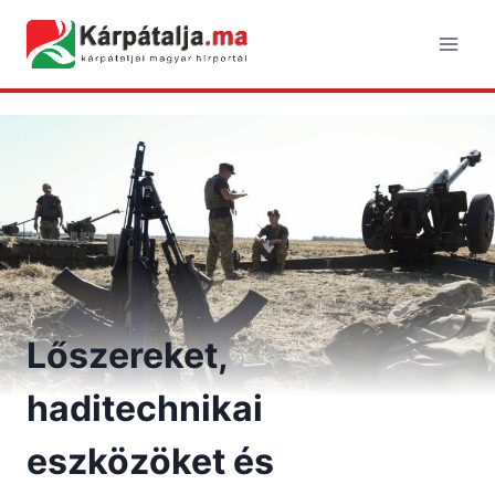
Skip
to
content
Lőszereket,
haditechnikai
eszközöket és