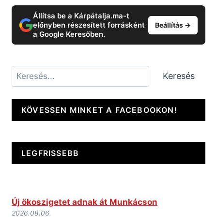
Állítsa be a Kárpátalja.ma-t
előnyben részesített forrásként
Beállítás →
a Google Keresőben.
Keresés
Keresés
KÖVESSEN MINKET A FACEBOOKON!
LEGFRISSEBB
Új ökoszigetet adnak át Munkácson
2026.08.06.