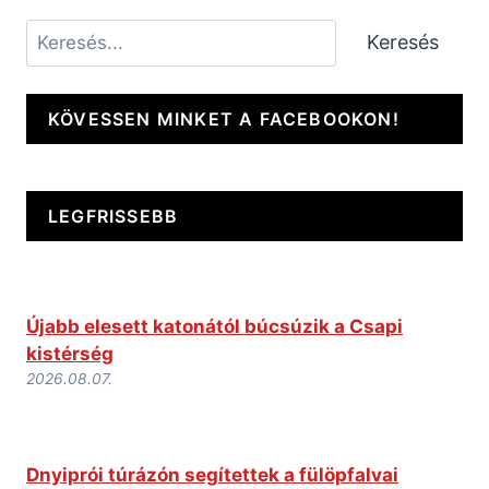
Keresés
Keresés
KÖVESSEN MINKET A FACEBOOKON!
LEGFRISSEBB
Újabb elesett katonától búcsúzik a Csapi
kistérség
2026.08.07.
Dnyiprói túrázón segítettek a fülöpfalvai