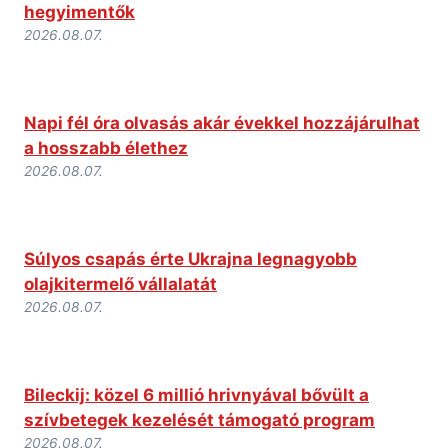
hegyimentők
2026.08.07.
Napi fél óra olvasás akár évekkel hozzájárulhat
a hosszabb élethez
2026.08.07.
Súlyos csapás érte Ukrajna legnagyobb
olajkitermelő vállalatát
2026.08.07.
Bileckij: közel 6 millió hrivnyával bővült a
szívbetegek kezelését támogató program
2026.08.07.