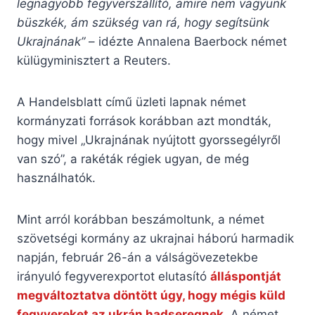
legnagyobb fegyverszállító, amire nem vagyunk
büszkék, ám szükség van rá, hogy segítsünk
Ukrajnának”
– idézte Annalena Baerbock német
külügyminisztert a Reuters.
A Handelsblatt című üzleti lapnak német
kormányzati források korábban azt mondták,
hogy mivel „Ukrajnának nyújtott gyorssegélyről
van szó”, a rakéták régiek ugyan, de még
használhatók.
Mint arról korábban beszámoltunk, a német
szövetségi kormány az ukrajnai háború harmadik
napján, február 26-án a válságövezetekbe
irányuló fegyverexportot elutasító
álláspontját
megváltoztatva döntött úgy, hogy mégis küld
fegyvereket az ukrán hadseregnek
. A német