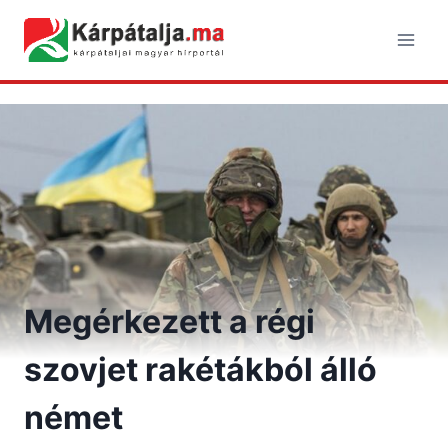
Skip
to
content
Megérkezett a régi
szovjet rakétákból álló
német