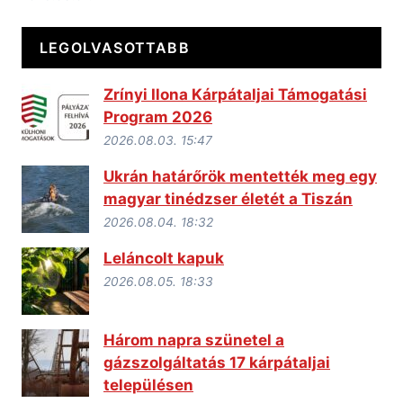
LEGOLVASOTTABB
Zrínyi Ilona Kárpátaljai Támogatási
Program 2026
2026.08.03. 15:47
Ukrán határőrök mentették meg egy
magyar tinédzser életét a Tiszán
2026.08.04. 18:32
Leláncolt kapuk
2026.08.05. 18:33
Három napra szünetel a
gázszolgáltatás 17 kárpátaljai
településen