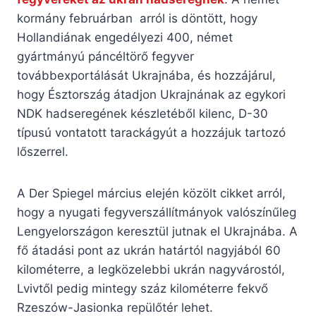
kormány februárban arról is döntött, hogy
Hollandiának engedélyezi 400, német
gyártmányú páncéltörő fegyver
továbbexportálását Ukrajnába, és hozzájárul,
hogy Észtország átadjon Ukrajnának az egykori
NDK hadseregének készletéből kilenc, D-30
típusú vontatott tarackágyút a hozzájuk tartozó
lőszerrel.
A Der Spiegel március elején közölt cikket arról,
hogy a nyugati fegyverszállítmányok valószínűleg
Lengyelországon keresztül jutnak el Ukrajnába. A
fő átadási pont az ukrán határtól nagyjából 60
kilométerre, a legközelebbi ukrán nagyvárostól,
Lvivtől pedig mintegy száz kilométerre fekvő
Rzeszów-Jasionka repülőtér lehet.