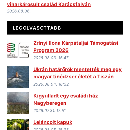
viharkárosult család Karácsfalván
2026.08.06.
LEGOLVASOTTABB
Zrínyi Ilona Kárpátaljai Támogatási
Program 2026
2026.08.03. 15:47
Ukrán határőrök mentették meg egy
magyar tinédzser életét a Tiszán
2026.08.04. 18:32
Kigyulladt egy családi ház
Nagyberegen
2026.07.31. 17:51
Leláncolt kapuk
2026.08.05. 18:33