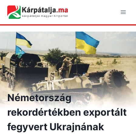
Skip
to
content
Németország
rekordértékben exportált
fegyvert Ukrajnának