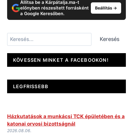
Állítsa be a Kárpátalja.ma-t
előnyben részesített forrásként
Beállítás →
a Google Keresőben.
Keresés
Keresés
KÖVESSEN MINKET A FACEBOOKON!
LEGFRISSEBB
Házkutatások a munkácsi TCK épületében és a
katonai orvosi bizottságnál
2026.08.06.