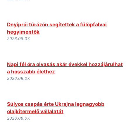
Dnyiprói túrázón segítettek a fülöpfalvai
hegyimentők
2026.08.07.
Napi fél óra olvasás akár évekkel hozzájárulhat
a hosszabb élethez
2026.08.07.
Súlyos csapás érte Ukrajna legnagyobb
olajkitermelő vállalatát
2026.08.07.