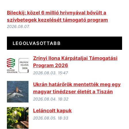
Bileckij: közel 6 millió hrivnyával bővült a
szívbetegek kezelését támogató program
2026.08.07.
LEGOLVASOTTABB
Zrínyi Ilona Kárpátaljai Támogatási
Program 2026
2026.08.03. 15:47
Ukrán határőrök mentették meg egy
magyar tinédzser életét a Tiszán
2026.08.04. 18:32
Leláncolt kapuk
2026.08.05. 18:33