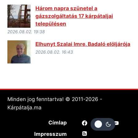
Három napra szünetel a
gázszolgáltatás 17 kárpátaljai
településen
2026.08.02. 19:38
Elhunyt Szalai Imre, Badaló elöljárója
2026.08.02. 16:43
Minden jog fenntartva! © 2011-2026 -
Kárpátalja.ma
Címlap
Impresszum