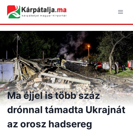
Skip
to
content
Ma éjjel is több száz
drónnal támadta Ukrajnát
az orosz hadsereg