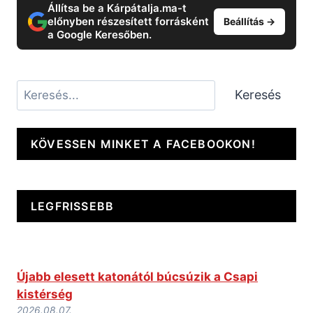
Állítsa be a Kárpátalja.ma-t
előnyben részesített forrásként
Beállítás →
a Google Keresőben.
Keresés
Keresés
KÖVESSEN MINKET A FACEBOOKON!
LEGFRISSEBB
Újabb elesett katonától búcsúzik a Csapi
kistérség
2026.08.07.