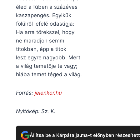
éled a fűben a százéves
kaszapengés. Egyikük
fölülről lefelé odasúgja:
Ha arra törekszel, hogy
ne maradjon semmi
titokban, épp a titok
lesz egyre nagyobb. Mert
a világ temetője te vagy;
hiába temet téged a világ.
Forrás:
jelenkor.hu
Nyitókép:
Sz. K.
Állítsa be a Kárpátalja.ma-t előnyben részesítet