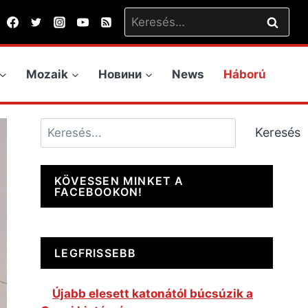
Keresés:
Mozaik
Новини
News
Háború
Keresés
Keresés
KÖVESSEN MINKET A
FACEBOOKON!
LEGFRISSEBB
Újabb elesett katonától búcsúzik a