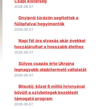
Csapi kistérség
2026.08.07.
Dnyiprói túrázón segítettek a
fülöpfalvai hegyimentők
2026.08.07.
Napi fél óra olvasás akár évekkel
hozzájárulhat a hosszabb élethez
2026.08.07.
Súlyos csapás érte Ukrajna
legnagyobb olajkitermelő vállalatát
2026.08.07.
Bileckij: közel 6 millió hrivnyával
bővült a szívbetegek kezelését
támogató program
2026.08.07.