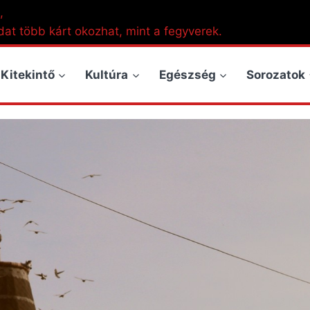
,
dat több kárt okozhat, mint a fegyverek.
Kitekintő
Kultúra
Egészség
Sorozatok