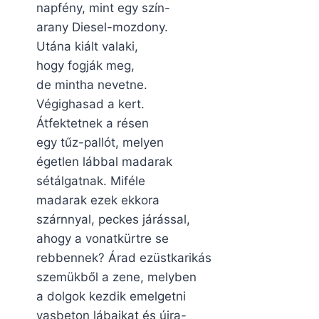
napfény, mint egy szín-
arany Diesel-mozdony.
Utána kiált valaki,
hogy fogják meg,
de mintha nevetne.
Végighasad a kert.
Átfektetnek a résen
egy tűz-pallót, melyen
égetlen lábbal madarak
sétálgatnak. Miféle
madarak ezek ekkora
szárnnyal, peckes járással,
ahogy a vonatkürtre se
rebbennek? Árad ezüstkarikás
szemükből a zene, melyben
a dolgok kezdik emelgetni
vasbeton lábaikat és újra-