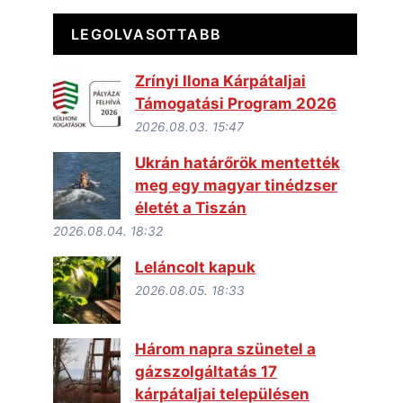
LEGOLVASOTTABB
Zrínyi Ilona Kárpátaljai
Támogatási Program 2026
2026.08.03. 15:47
Ukrán határőrök mentették
meg egy magyar tinédzser
életét a Tiszán
2026.08.04. 18:32
Leláncolt kapuk
2026.08.05. 18:33
Három napra szünetel a
gázszolgáltatás 17
kárpátaljai településen