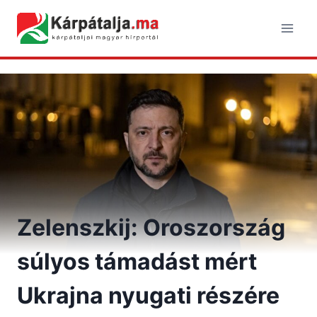
Skip
to
content
Zelenszkij: Oroszország
súlyos támadást mért
Ukrajna nyugati részére