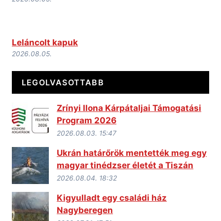
Leláncolt kapuk
2026.08.05.
LEGOLVASOTTABB
Zrínyi Ilona Kárpátaljai Támogatási
Program 2026
2026.08.03. 15:47
Ukrán határőrök mentették meg egy
magyar tinédzser életét a Tiszán
2026.08.04. 18:32
Kigyulladt egy családi ház
Nagyberegen