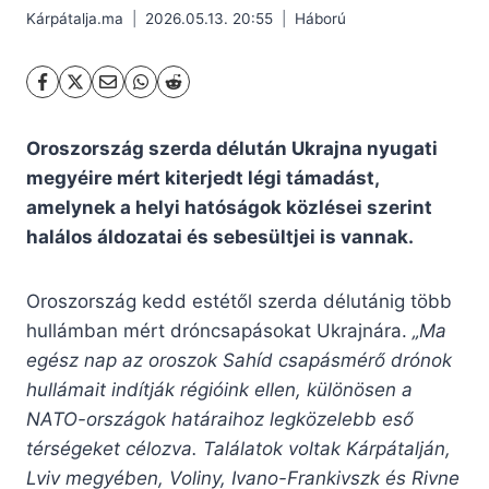
Kárpátalja.ma
2026.05.13. 20:55
Háború
Oroszország szerda délután Ukrajna nyugati
megyéire mért kiterjedt légi támadást,
amelynek a helyi hatóságok közlései szerint
halálos áldozatai és sebesültjei is vannak.
Oroszország kedd estétől szerda délutánig több
hullámban mért dróncsapásokat Ukrajnára.
„Ma
egész nap az oroszok Sahíd csapásmérő drónok
hullámait indítják régióink ellen, különösen a
NATO-országok határaihoz legközelebb eső
térségeket célozva. Találatok voltak Kárpátalján,
Lviv megyében, Voliny, Ivano-Frankivszk és Rivne