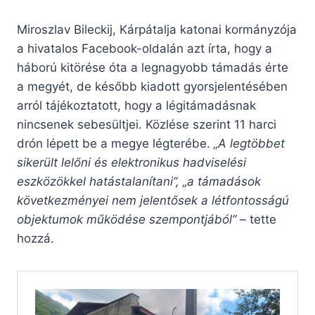
Miroszlav Bileckij, Kárpátalja katonai kormányzója
a hivatalos Facebook-oldalán azt írta, hogy a
háború kitörése óta a legnagyobb támadás érte
a megyét, de később kiadott gyorsjelentésében
arról tájékoztatott, hogy a légitámadásnak
nincsenek sebesültjei. Közlése szerint 11 harci
drón lépett be a megye légterébe.
„A legtöbbet
sikerült lelőni és elektronikus hadviselési
eszközökkel hatástalanítani”, „a támadások
következményei nem jelentősek a létfontosságú
objektumok működése szempontjából”
– tette
hozzá.