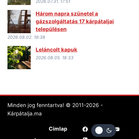
2026.07.31. 17:51
Három napra szünetel a
gázszolgáltatás 17 kárpátaljai
településen
2026.08.02. 19:38
Leláncolt kapuk
2026.08.05. 18:33
Minden jog fenntartva! © 2011-2026 -
Kárpátalja.ma
Címlap