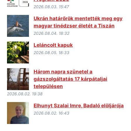
2026.08.03. 15:47
Ukrán határőrök mentették meg egy
magyar tinédzser életét a Tiszán
2026.08.04. 18:32
Leláncolt kapuk
2026.08.05. 18:33
Három napra szünetel a
gázszolgáltatás 17 kárpátaljai
településen
2026.08.02. 19:38
Elhunyt Szalai Imre, Badaló elöljárója
2026.08.02. 16:43