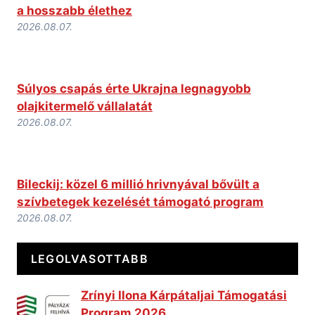
a hosszabb élethez
2026.08.07.
Súlyos csapás érte Ukrajna legnagyobb
olajkitermelő vállalatát
2026.08.07.
Bileckij: közel 6 millió hrivnyával bővült a
szívbetegek kezelését támogató program
2026.08.07.
LEGOLVASOTTABB
Zrínyi Ilona Kárpátaljai Támogatási
Program 2026