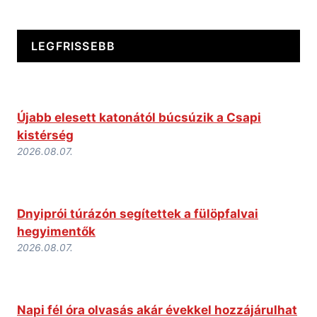
LEGFRISSEBB
Újabb elesett katonától búcsúzik a Csapi
kistérség
2026.08.07.
Dnyiprói túrázón segítettek a fülöpfalvai
hegyimentők
2026.08.07.
Napi fél óra olvasás akár évekkel hozzájárulhat