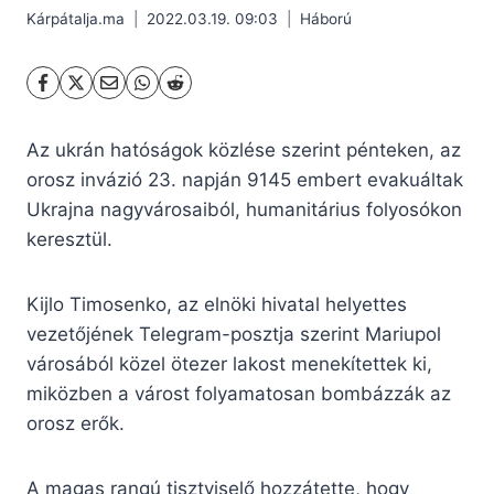
Kárpátalja.ma
2022.03.19. 09:03
Háború
Az ukrán hatóságok közlése szerint pénteken, az
orosz invázió 23. napján 9145 embert evakuáltak
Ukrajna nagyvárosaiból, humanitárius folyosókon
keresztül.
Kijlo Timosenko, az elnöki hivatal helyettes
vezetőjének Telegram-posztja szerint Mariupol
városából közel ötezer lakost menekítettek ki,
miközben a várost folyamatosan bombázzák az
orosz erők.
A magas rangú tisztviselő hozzátette, hogy