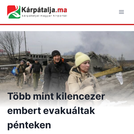
Skip
to
content
Több mint kilencezer
embert evakuáltak
pénteken