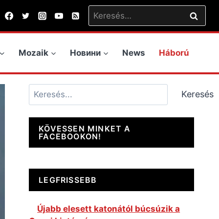
Keresés:
Mozaik
Новини
News
Háború
Keresés
Keresés
KÖVESSEN MINKET A
FACEBOOKON!
LEGFRISSEBB
Újabb elesett katonától búcsúzik a