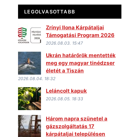
LEGOLVASOTTABB
Zrínyi Ilona Kárpátaljai
Támogatási Program 2026
2026.08.03. 15:47
Ukrán határőrök mentették
meg egy magyar tinédzser
életét a Tiszán
2026.08.04. 18:32
Leláncolt kapuk
2026.08.05. 18:33
Három napra szünetel a
gázszolgáltatás 17
kárpátaljai településen