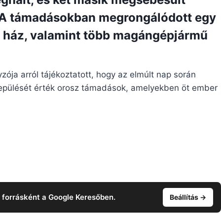
 A támadásokban megrongálódott egy
i ház, valamint több magángépjármű
ója arról tájékoztatott, hogy az elmúlt nap során
elepülését érték orosz támadások, amelyekben öt ember
t forrásként a Google Keresőben.
Beállítás →