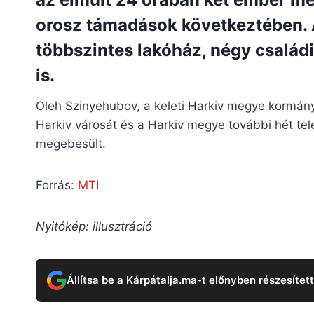
orosz támadások következtében.
többszintes lakóház, négy család
is.
Oleh Szinyehubov, a keleti Harkiv megye kormányz
Harkiv városát és a Harkiv megye további hét t
megebesült.
Forrás:
MTI
Nyitókép: illusztráció
Állítsa be a Kárpátalja.ma-t előnyben részesítet