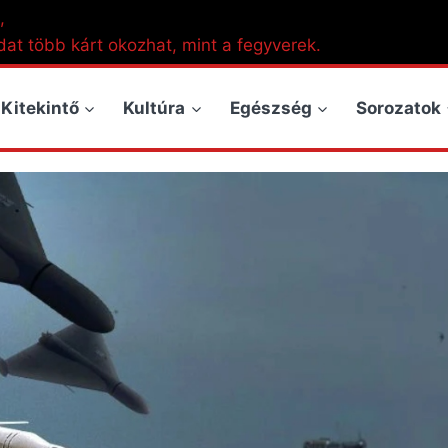
,
dat több kárt okozhat, mint a fegyverek.
Kitekintő
Kultúra
Egészség
Sorozatok