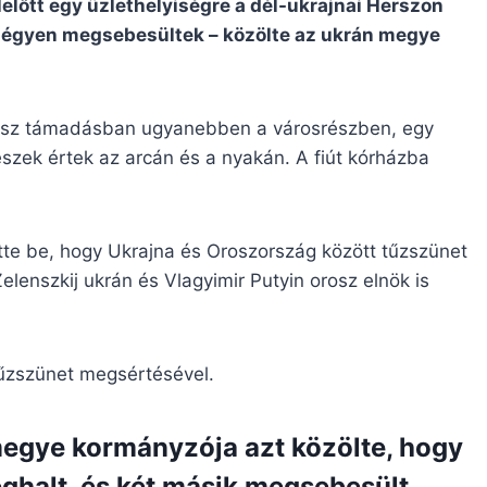
előtt egy üzlethelyiségre a dél-ukrajnai Herszon
négyen megsebesültek – közölte az ukrán megye
orosz támadásban ugyanebben a városrészben, egy
eszek értek az arcán és a nyakán. A fiút kórházba
te be, hogy Ukrajna és Oroszország között tűzszünet
elenszkij ukrán és Vlagyimir Putyin orosz elnök is
űzszünet megsértésével.
egye kormányzója azt közölte, hogy
ghalt, és két másik megsebesült