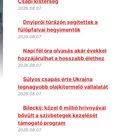
Csapi kistérség
2026.08.07.
Dnyiprói túrázón segítettek a
fülöpfalvai hegyimentők
2026.08.07.
Napi fél óra olvasás akár évekkel
hozzájárulhat a hosszabb élethez
2026.08.07.
Súlyos csapás érte Ukrajna
legnagyobb olajkitermelő vállalatát
2026.08.07.
Bileckij: közel 6 millió hrivnyával
bővült a szívbetegek kezelését
támogató program
2026.08.07.