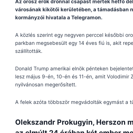
Az orosz erők drónnal csapást mértek hétfő dél
városának kikötői kerületében, a támadásban 
kormányzói hivatala a Telegramon.
A közlés szerint egy negyven perccel későbbi 
parkban megsebesült egy 14 éves fiú is, akit rep
szállították.
Donald Trump amerikai elnök pénteken bejelentet
lesz május 9-én, 10-én és 11-én, amit Volodimir Z
nyilvánosan megerősített.
A felek azóta többször megvádolták egymást a t
Olekszandr Prokugyin, Herszon m
az elmúlt 24 órában két ember me