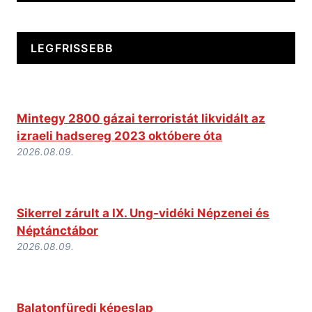
LEGFRISSEBB
Mintegy 2800 gázai terroristát likvidált az
izraeli hadsereg 2023 októbere óta
2026.08.09.
Sikerrel zárult a IX. Ung-vidéki Népzenei és
Néptánctábor
2026.08.09.
Balatonfüredi képeslap