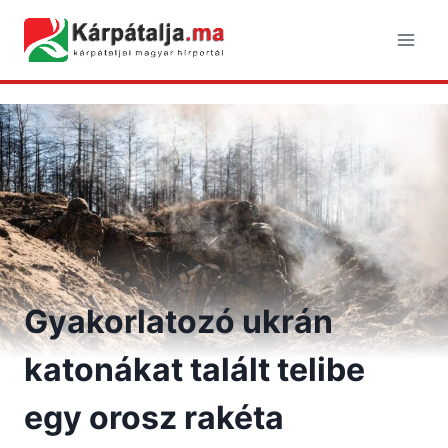
Skip
to
content
Gyakorlatozó ukrán
katonákat talált telibe
egy orosz rakéta