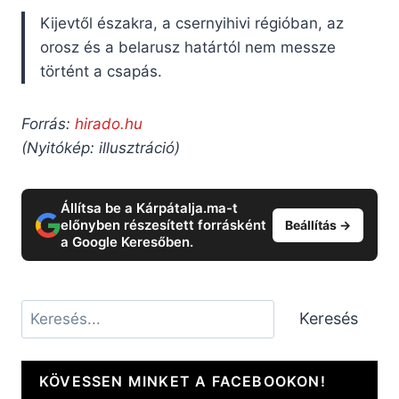
Kijevtől északra, a csernyihivi régióban, az
orosz és a belarusz határtól nem messze
történt a csapás.
Forrás:
hirado.hu
(Nyitókép: illusztráció)
Állítsa be a Kárpátalja.ma-t
előnyben részesített forrásként
Beállítás →
a Google Keresőben.
Keresés
Keresés
KÖVESSEN MINKET A FACEBOOKON!