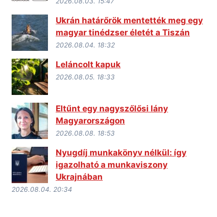
2026.08.03. 15:47
Ukrán határőrök mentették meg egy
magyar tinédzser életét a Tiszán
2026.08.04. 18:32
Leláncolt kapuk
2026.08.05. 18:33
Eltűnt egy nagyszőlősi lány
Magyarországon
2026.08.08. 18:53
Nyugdíj munkakönyv nélkül: így
igazolható a munkaviszony
Ukrajnában
2026.08.04. 20:34