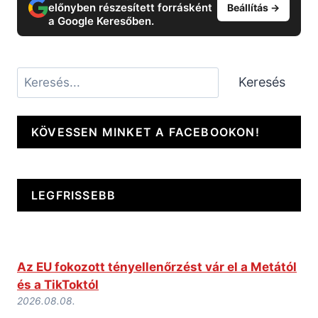
előnyben részesített forrásként
Beállítás →
a Google Keresőben.
Keresés
Keresés
KÖVESSEN MINKET A FACEBOOKON!
LEGFRISSEBB
Az EU fokozott tényellenőrzést vár el a Metától
és a TikToktól
2026.08.08.