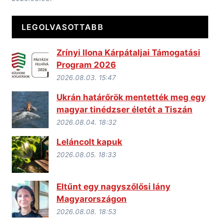
LEGOLVASOTTABB
Zrínyi Ilona Kárpátaljai Támogatási
Program 2026
2026.08.03. 15:47
Ukrán határőrök mentették meg egy
magyar tinédzser életét a Tiszán
2026.08.04. 18:32
Leláncolt kapuk
2026.08.05. 18:33
Eltűnt egy nagyszőlősi lány
Magyarországon
2026.08.08. 18:53