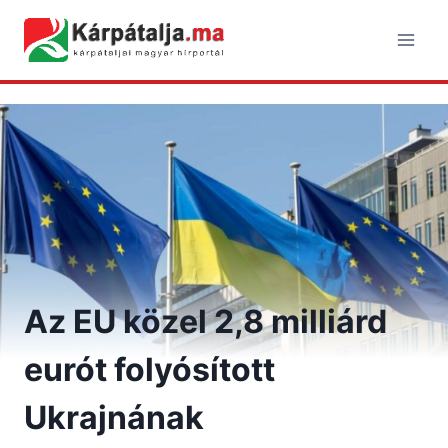
Skip
to
content
Az EU közel 2,8 milliárd
eurót folyósított
Ukrajnának