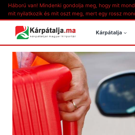
Skip
Háború van! Mindenki gondolja meg, hogy mit mond
to
mit nyilatkozik és mit oszt meg, mert egy rossz mon
content
Kárpátalja