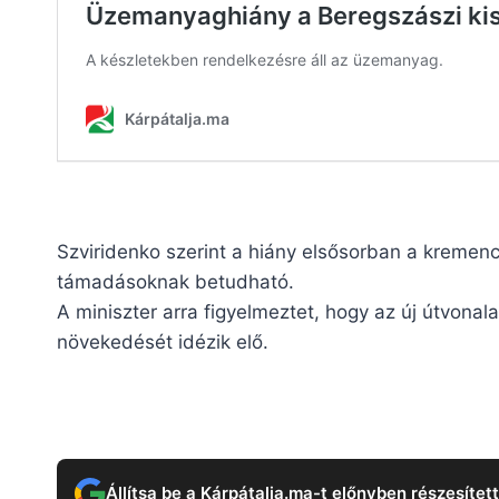
Szviridenko szerint a hiány elsősorban a kremencs
támadásoknak betudható.
A miniszter arra figyelmeztet, hogy az új útvona
növekedését idézik elő.
Állítsa be a Kárpátalja.ma-t előnyben részesítet