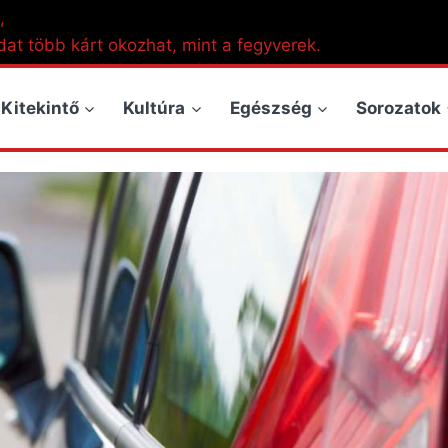
,
dat több kárt okozhat, mint a fegyverek.
Kitekintő
Kultúra
Egészség
Sorozatok