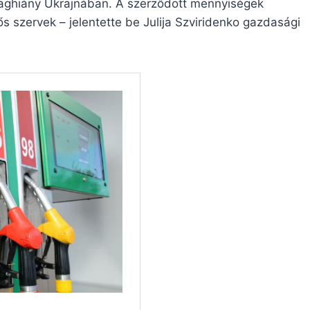
aghiány Ukrajnában. A szerződött mennyiségek
 szervek – jelentette be Julija Szviridenko gazdasági