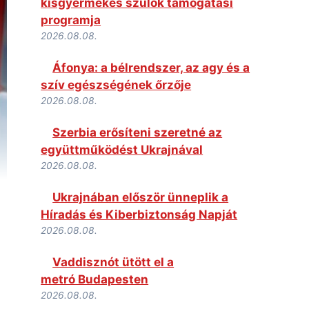
kisgyermekes szülők támogatási
programja
2026.08.08.
Áfonya: a bélrendszer, az agy és a
szív egészségének őrzője
2026.08.08.
Szerbia erősíteni szeretné az
együttműködést Ukrajnával
2026.08.08.
Ukrajnában először ünneplik a
Híradás és Kiberbiztonság Napját
2026.08.08.
Vaddisznót ütött el a
metró Budapesten
2026.08.08.