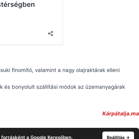
uki finomító, valamint a nagy olajraktárak elleni
lak és bonyolult szállítási módok az üzemanyagárak
Kárpátalja.ma
t forrásként a Google Keresőben.
Beállítás →