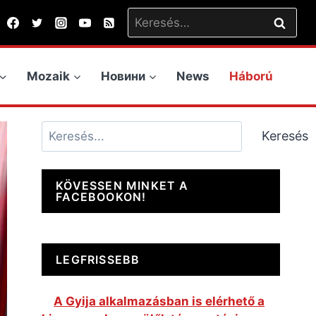
Keresés:
Mozaik
Новини
News
Háború
Keresés
Keresés
KÖVESSEN MINKET A
FACEBOOKON!
LEGFRISSEBB
A Gyija alkalmazásban is elérhető a