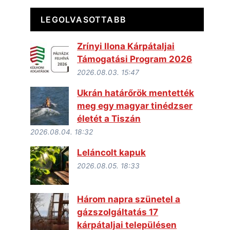
LEGOLVASOTTABB
Zrínyi Ilona Kárpátaljai
Támogatási Program 2026
2026.08.03. 15:47
Ukrán határőrök mentették
meg egy magyar tinédzser
életét a Tiszán
2026.08.04. 18:32
Leláncolt kapuk
2026.08.05. 18:33
Három napra szünetel a
gázszolgáltatás 17
kárpátaljai településen