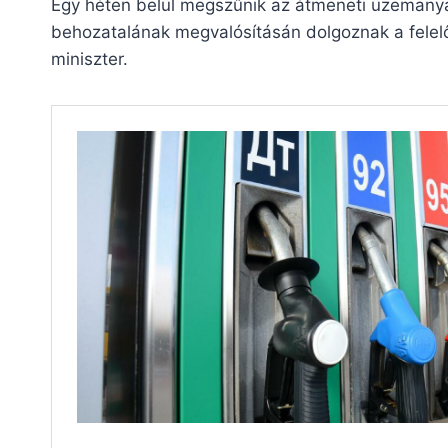
Egy héten belül megszűnik az átmeneti üzemany
behozatalának megvalósításán dolgoznak a felelős
miniszter.