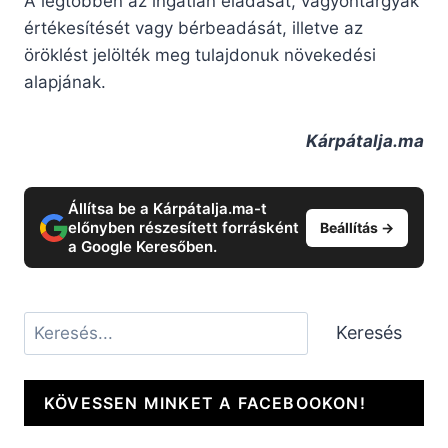
A legtöbben az ingatlan eladását, vagyontárgyak
értékesítését vagy bérbeadását, illetve az
öröklést jelölték meg tulajdonuk növekedési
alapjának.
Kárpátalja.ma
Állítsa be a Kárpátalja.ma-t
előnyben részesített forrásként
Beállítás →
a Google Keresőben.
Keresés
Keresés
KÖVESSEN MINKET A FACEBOOKON!