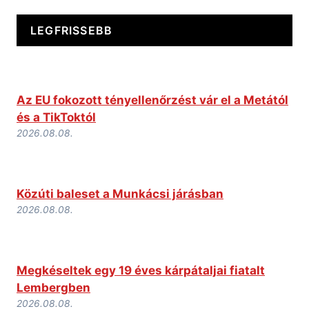
LEGFRISSEBB
Az EU fokozott tényellenőrzést vár el a Metától
és a TikToktól
2026.08.08.
Közúti baleset a Munkácsi járásban
2026.08.08.
Megkéseltek egy 19 éves kárpátaljai fiatalt
Lembergben
2026.08.08.