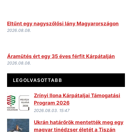
Eltűnt egy nagyszőlősi lány Magyarországon
2026.08.08.
Áramütés ért egy 35 éves férfit Kárpátalján
2026.08.08.
LEGOLVASOTTABB
Zrínyi Ilona Kárpátaljai Támogatási
Program 2026
2026.08.03. 15:47
Ukrán határőrök mentették meg egy
magyar tinédzser életét a Tiszán