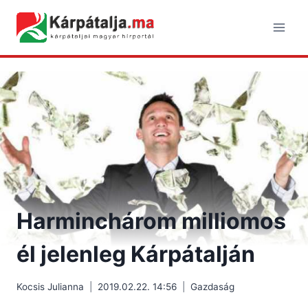
Skip
to
content
Harminchárom milliomos
él jelenleg Kárpátalján
Kocsis Julianna
2019.02.22. 14:56
Gazdaság