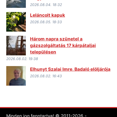
2026.08.04. 18:32
Leláncolt kapuk
2026.08.05. 18:33
Három napra szünetel a
gázszolgáltatás 17 kárpátaljai
településen
2026.08.02. 19:38
Elhunyt Szalai Imre, Badaló elöljárója
2026.08.02. 16:43
Minden jog fenntartva! © 2011-2026 -