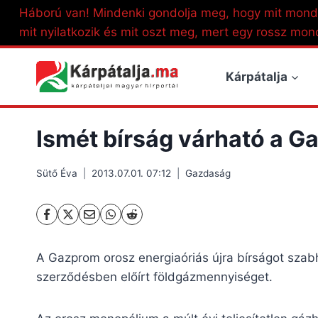
Skip
Háború van! Mindenki gondolja meg, hogy mit mond
to
mit nyilatkozik és mit oszt meg, mert egy rossz mon
content
Kárpátalja
Ismét bírság várható a G
Sütő Éva
2013.07.01. 07:12
Gazdaság
A Gazprom orosz energiaóriás újra bírságot szabh
szerződésben előírt földgázmennyiséget.