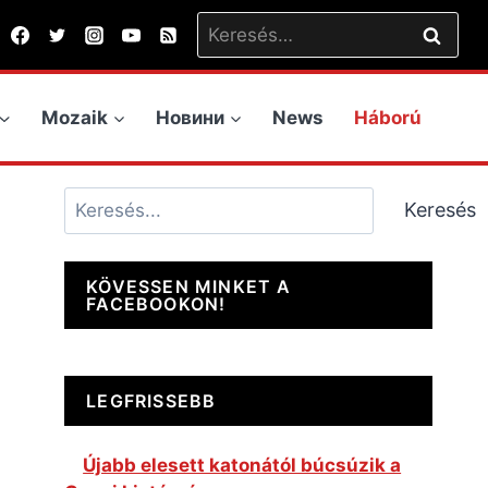
Keresés:
Mozaik
Новини
News
Háború
Keresés
Keresés
KÖVESSEN MINKET A
FACEBOOKON!
LEGFRISSEBB
Újabb elesett katonától búcsúzik a