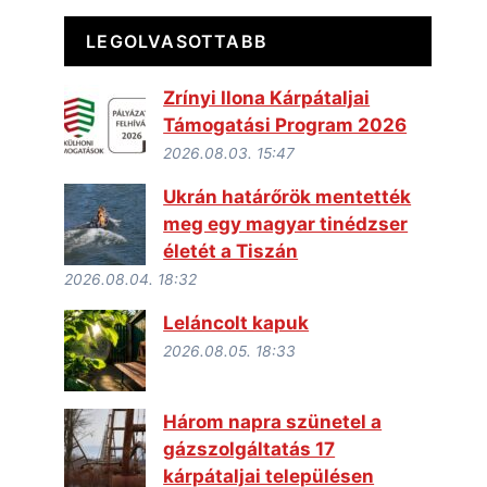
LEGOLVASOTTABB
Zrínyi Ilona Kárpátaljai
Támogatási Program 2026
2026.08.03. 15:47
Ukrán határőrök mentették
meg egy magyar tinédzser
életét a Tiszán
2026.08.04. 18:32
Leláncolt kapuk
2026.08.05. 18:33
Három napra szünetel a
gázszolgáltatás 17
kárpátaljai településen