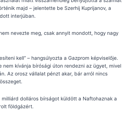
használat miatt visszamenőleg benyújtotta a számlát
rténik majd – jelentette be Szerhij Kuprijanov, a
ott interjúban.
 nem nevezte meg, csak annyit mondott, hogy nagy
esíteni kell” – hangsúlyozta a Gazprom képviselője.
nem kívánja bírósági úton rendezni az ügyet, mivel
. Az orosz vállalat pénzt akar, bár arról nincs
 összeget.
milliárd dolláros bírságot küldött a Naftohaznak a
olt földgázért.