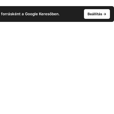
t forrásként a Google Keresőben.
Beállítás →