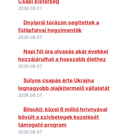
Csapi kistérség
2026.08.07.
Dnyiprói túrázón segítettek a
fülöpfalvai hegyimentők
2026.08.07.
Napi fél óra olvasás akár évekkel
hozzájárulhat a hosszabb élethez
2026.08.07.
Súlyos csapás érte Ukrajna
legnagyobb olajkitermelő vállalatát
2026.08.07.
Bileckij: közel 6 millió hrivnyával
bővült a szívbetegek kezelését
támogató program
2026.08.07.