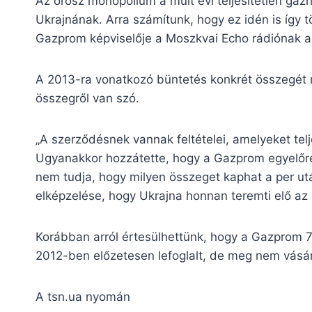
Az orosz monopólium a múlt évi teljesítetlen gáz
Ukrajnának. Arra számítunk, hogy ez idén is így tö
Gazprom képviselője a Moszkvai Echo rádiónak ad
A 2013-ra vonatkozó büntetés konkrét összegét
összegről van szó.
„A szerződésnek vannak feltételei, amelyeket telj
Ugyanakkor hozzátette, hogy a Gazprom egyelőre 
nem tudja, hogy milyen összeget kaphat a per után
elképzelése, hogy Ukrajna honnan teremti elő az
Korábban arról értesülhettünk, hogy a Gazprom 7 
2012-ben előzetesen lefoglalt, de meg nem vásár
A tsn.ua nyomán