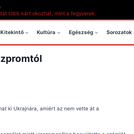
,
dat több kárt okozhat, mint a fegyverek.
Kitekintő
Kultúra
Egészség
Sorozatok
azpromtól
at ki Ukrajnára, amiért az nem vette át a