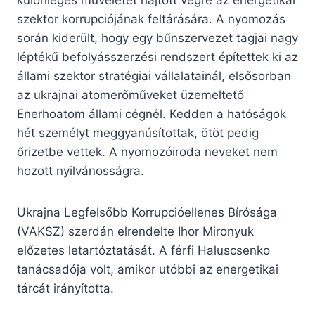
különleges műveletet hajtott végre az energetikai
szektor korrupciójának feltárására. A nyomozás
során kiderült, hogy egy bűnszervezet tagjai nagy
léptékű befolyásszerzési rendszert építettek ki az
állami szektor stratégiai vállalatainál, elsősorban
az ukrajnai atomerőműveket üzemeltető
Enerhoatom állami cégnél. Kedden a hatóságok
hét személyt meggyanúsítottak, ötöt pedig
őrizetbe vettek. A nyomozóiroda neveket nem
hozott nyilvánosságra.
Ukrajna Legfelsőbb Korrupcióellenes Bírósága
(VAKSZ) szerdán elrendelte Ihor Mironyuk
előzetes letartóztatását. A férfi Haluscsenko
tanácsadója volt, amikor utóbbi az energetikai
tárcát irányította.