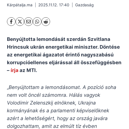
Kárpátalja.ma
2025.11.12. 17:40
Gazdaság
Benyújtotta lemondását szerdán Szvitlana
Hrincsuk ukrán energetikai miniszter. Döntése
az energetikai ágazatot érintő nagyszabású
korrupcióellenes eljárással áll összefüggésben
–
írja
az MTI.
„
Benyújtottam a lemondásomat. A pozíció soha
nem volt öncél számomra. Hálás vagyok
Volodimir Zelenszkij elnöknek, Ukrajna
kormányának és a parlamenti képviselőknek
azért a lehetőségért, hogy az ország javára
dolgozhattam, amit az elmúlt tíz évben