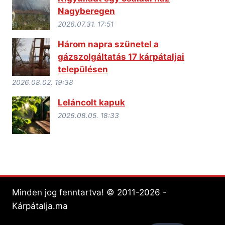
Nagyberegen
2026.07.31. 17:51
Három napra szünetel a
gázszolgáltatás 17 kárpátaljai
településen
2026.08.02. 19:38
Leláncolt kapuk
2026.08.05. 18:33
Minden jog fenntartva! © 2011-2026 -
Kárpátalja.ma