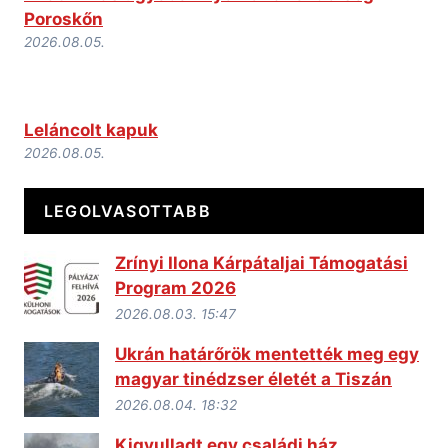
Poroskőn
2026.08.05.
Leláncolt kapuk
2026.08.05.
LEGOLVASOTTABB
Zrínyi Ilona Kárpátaljai Támogatási
Program 2026
2026.08.03. 15:47
Ukrán határőrök mentették meg egy
magyar tinédzser életét a Tiszán
2026.08.04. 18:32
Kigyulladt egy családi ház