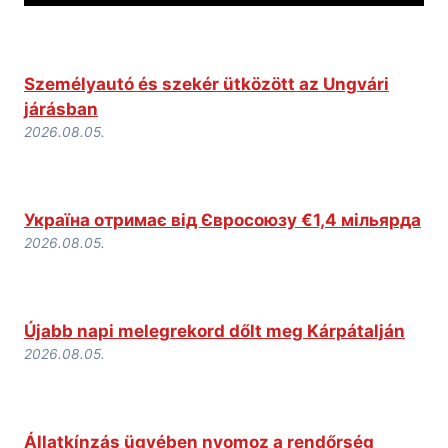
Személyautó és szekér ütközött az Ungvári
járásban
2026.08.05.
Україна отримає від Євросоюзу €1,4 мільярда
2026.08.05.
Újabb napi melegrekord dőlt meg Kárpátalján
2026.08.05.
Állatkínzás ügyében nyomoz a rendőrség