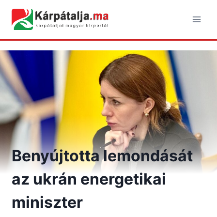
Skip
to
content
Benyújtotta lemondását
az ukrán energetikai
miniszter