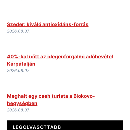
Szeder: kiváló antioxidáns-forrás
2026.08.07.
40%-kal nőtt az idegenforgalmi adóbevétel
Kárpátalján
2026.08.07.
Meghalt egy cseh turista a Biokovo-
hegységben
2026.08.07.
LEGOLVASOTTABB