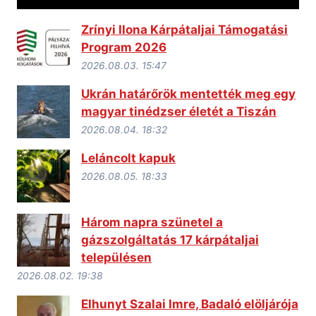
Zrínyi Ilona Kárpátaljai Támogatási
Program 2026
2026.08.03. 15:47
Ukrán határőrök mentették meg egy
magyar tinédzser életét a Tiszán
2026.08.04. 18:32
Leláncolt kapuk
2026.08.05. 18:33
Három napra szünetel a
gázszolgáltatás 17 kárpátaljai
településen
2026.08.02. 19:38
Elhunyt Szalai Imre, Badaló elöljárója