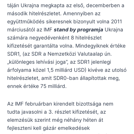
táján Ukrajna megkapta az első, decemberben a
második hitelrészletet. Amennyiben az
együttműködés sikeresnek bizonyult volna 2011
márciusától az IMF
stand by programja
Ukrajna
számára negyedévenként 8 hitelrészlet
kifizetését garantálta volna. Mindegyiknek értéke
SDR1, (az SDR a Nemzetközi Valutaalap ún.
„különleges lehívási joga”, az SDR1 jelenlegi
árfolyama közel 1,5 milliárd USD) kivéve az utolsó
hitelrészletet, amit SDR0-ban állapítottak meg,
ennek értéke 75 milliárd.
Az IMF februárban kirendelt bizottsága nem
tudta javasolni a 3. részlet kifizetését, az
elemzésük szerint még néhány héten át
fejleszteni kell gázár emelkedések