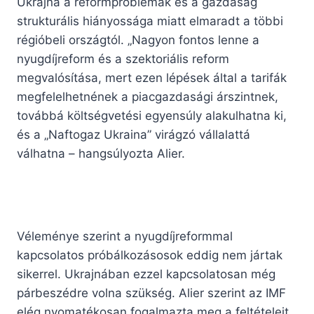
Ukrajna a reformproblémák és a gazdaság
strukturális hiányossága miatt elmaradt a többi
régióbeli országtól. „Nagyon fontos lenne a
nyugdíjreform és a szektoriális reform
megvalósítása, mert ezen lépések által a tarifák
megfelelhetnének a piacgazdasági árszintnek,
továbbá költségvetési egyensúly alakulhatna ki,
és a „Naftogaz Ukraina” virágzó vállalattá
válhatna – hangsúlyozta Alier.
Véleménye szerint a nyugdíjreformmal
kapcsolatos próbálkozásosok eddig nem jártak
sikerrel. Ukrajnában ezzel kapcsolatosan még
párbeszédre volna szükség. Alier szerint az IMF
elég nyomatékosan fogalmazta meg a feltételeit,