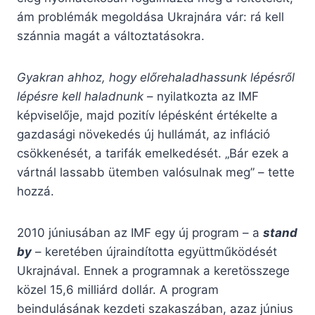
ám problémák megoldása Ukrajnára vár: rá kell
szánnia magát a változtatásokra.
Gyakran ahhoz, hogy előrehaladhassunk lépésről
lépésre kell haladnunk
– nyilatkozta az IMF
képviselője, majd pozitív lépésként értékelte a
gazdasági növekedés új hullámát, az infláció
csökkenését, a tarifák emelkedését. „Bár ezek a
vártnál lassabb ütemben valósulnak meg” – tette
hozzá.
2010 júniusában az IMF egy új program – a
stand
by
– keretében újraindította együttműködését
Ukrajnával. Ennek a programnak a keretösszege
közel 15,6 milliárd dollár. A program
beindulásának kezdeti szakaszában, azaz június