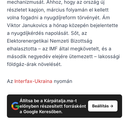
mechanizmusát. Ahhoz, hogy az ország új
részletet kapjon, március folyamán el kellett
volna fogadni a nyugdíjreform törvényét. Ám
Viktor Janukovics a hónap közepén bejelentette
a nyugdíjkérdés napolását. Sőt, az
Elektorenergetikai Nemzeti Bizottság
elhalasztotta – az IMF által megkövetelt, és a
második negyedév elejére ütemezett – lakossági
földgáz-árak növelését.
Az
Interfax-Ukraina
nyomán
Állítsa be a Kárpátalja.ma-t
előnyben részesített forrásként
Beállítás →
a Google Keresőben.