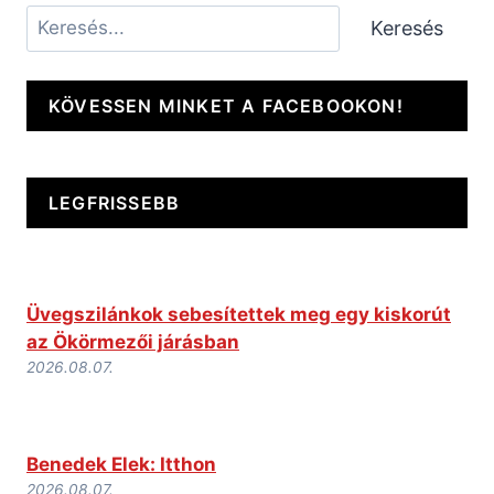
Keresés
Keresés
KÖVESSEN MINKET A FACEBOOKON!
LEGFRISSEBB
Üvegszilánkok sebesítettek meg egy kiskorút
az Ökörmezői járásban
2026.08.07.
Benedek Elek: Itthon
2026.08.07.