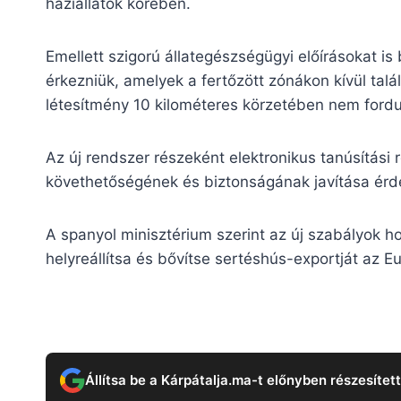
háziállatok körében.
Emellett szigorú állategészségügyi előírásokat i
érkezniük, amelyek a fertőzött zónákon kívül ta
létesítmény 10 kilométeres körzetében nem fordu
Az új rendszer részeként elektronikus tanúsítás
követhetőségének és biztonságának javítása ér
A spanyol minisztérium szerint az új szabályok 
helyreállítsa és bővítse sertéshús-exportját az Eu
Állítsa be a Kárpátalja.ma-t előnyben részesítet