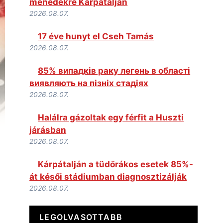
menedékre Kárpátalján
2026.08.07.
17 éve hunyt el Cseh Tamás
2026.08.07.
85% випадків раку легень в області
виявляють на пізніх стадіях
2026.08.07.
Halálra gázoltak egy férfit a Huszti
járásban
2026.08.07.
Kárpátalján a tüdőrákos esetek 85%-
át késői stádiumban diagnosztizálják
2026.08.07.
LEGOLVASOTTABB