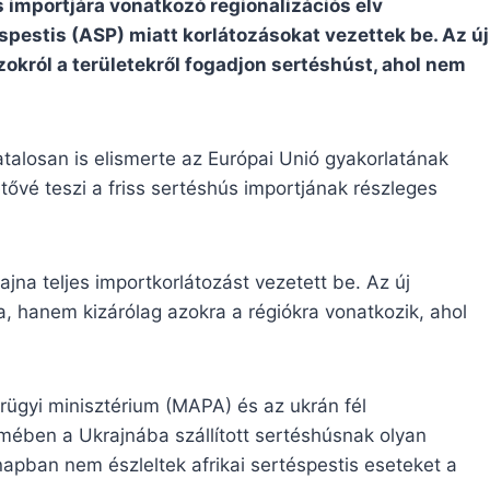
 importjára vonatkozó regionalizációs elv
spestis (ASP) miatt korlátozásokat vezettek be. Az új
zokról a területekről fogadjon sertéshúst, ahol nem
talosan is elismerte az Európai Unió gyakorlatának
tővé teszi a friss sertéshús importjának részleges
na teljes importkorlátozást vezetett be. Az új
 hanem kizárólag azokra a régiókra vonatkozik, ahol
rügyi minisztérium (MAPA) és az ukrán fél
elmében a Ukrajnába szállított sertéshúsnak olyan
ónapban nem észleltek afrikai sertéspestis eseteket a