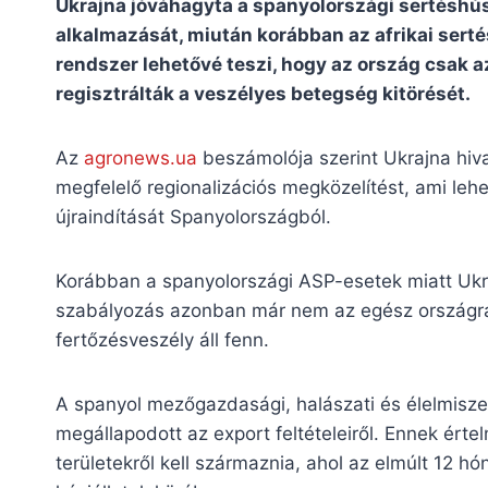
Ukrajna jóváhagyta a spanyolországi sertéshús
alkalmazását, miután korábban az afrikai serté
rendszer lehetővé teszi, hogy az ország csak a
regisztrálták a veszélyes betegség kitörését.
Az
agronews.ua
beszámolója szerint Ukrajna hiva
megfelelő regionalizációs megközelítést, ami lehe
újraindítását Spanyolországból.
Korábban a spanyolországi ASP-esetek miatt Ukraj
szabályozás azonban már nem az egész országra,
fertőzésveszély áll fenn.
A spanyol mezőgazdasági, halászati és élelmisze
megállapodott az export feltételeiről. Ennek ért
területekről kell származnia, ahol az elmúlt 12 h