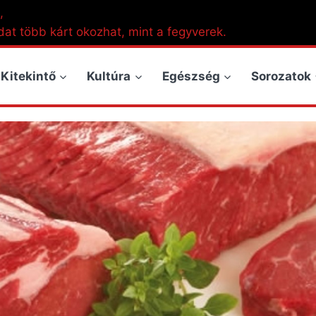
,
dat több kárt okozhat, mint a fegyverek.
Kitekintő
Kultúra
Egészség
Sorozatok