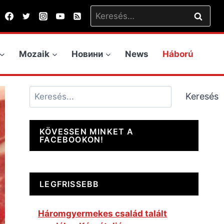
Keresés:
Mozaik
Новини
News
Háború
Keresés
Keresés
KÖVESSEN MINKET A
FACEBOOKON!
LEGFRISSEBB
Háromgyermekes család talált