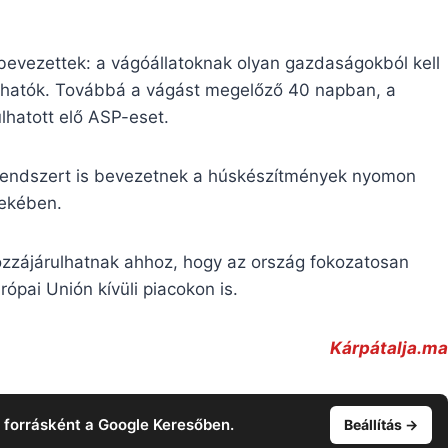
s bevezettek: a vágóállatoknak olyan gazdaságokból kell
lálhatók. Továbbá a vágást megelőző 40 napban, a
lhatott elő ASP-eset.
i rendszert is bevezetnek a húskészítmények nyomon
dekében.
hozzájárulhatnak ahhoz, hogy az ország fokozatosan
rópai Unión kívüli piacokon is.
Kárpátalja.ma
t forrásként a Google Keresőben.
Beállítás →