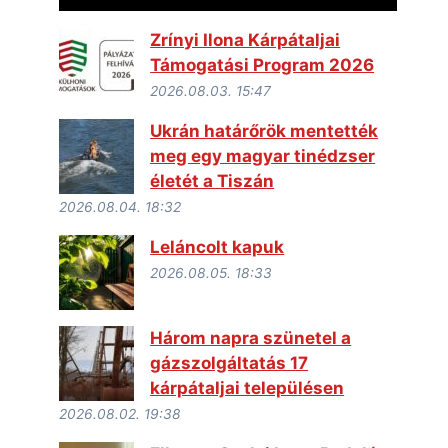
Zrínyi Ilona Kárpátaljai
Támogatási Program 2026
2026.08.03. 15:47
Ukrán határőrök mentették
meg egy magyar tinédzser
életét a Tiszán
2026.08.04. 18:32
Leláncolt kapuk
2026.08.05. 18:33
Három napra szünetel a
gázszolgáltatás 17
kárpátaljai településen
2026.08.02. 19:38