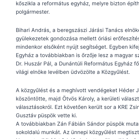
kőszikla a református egyház, melyre bizton épít
polgármester.
Bihari András, a beregszászi Járási Tanács elnö
gyülekezetek gondozása mellett óriási erőfeszíté
mindenkor elsőként nyújt segítséget. Egyben kife
Egyház a továbbiakban is őrzője lesz a magyar 
Dr. Huszár Pál, a Dunántúli Református Egyház 
világi elnöke levélben üdvözölte a Közgyűlést.
A közgyűlést és a meghívott vendégeket Héder Já
köszöntötte, majd Ötvös Károly, a kerületi válasz
választásokról. Ezt követően került sor a KRE Zsi
Gusztáv püspök vette ki.
A továbbiakban Zán Fábián Sándor püspök mutatt
sokoldalú munkát. Az ünnepi közgyűlést megtiszte