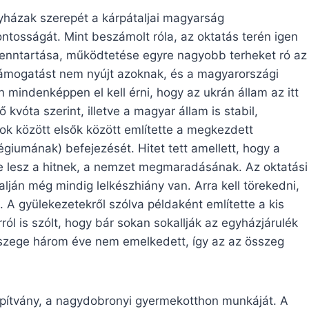
yházak szerepét a kárpátaljai magyarság
tosságát. Mint beszámolt róla, az oktatás terén igen
enntartása, működtetése egyre nagyobb terheket ró az
támogatást nem nyújt azoknak, és a magyarországi
 mindenképpen el kell érni, hogy az ukrán állam az itt
 kvóta szerint, illetve a magyar állam is stabil,
tok között elsők között említette a megkezdett
giumának) befejezését. Hitet tett amellett, hogy a
je lesz a hitnek, a nemzet megmaradásának. Az oktatási
lján még mindig lelkészhiány van. Arra kell törekedni,
 A gyülekezetekről szólva példaként említette a kis
ól is szólt, hogy bár sokan sokallják az egyházjárulék
 összege három éve nem emelkedett, így az az összeg
apítvány, a nagydobronyi gyermekotthon munkáját. A