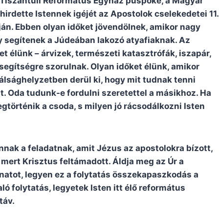
a Tiszántúli Református Egyház püspöke, a Magyar
irdette Istennek igéjét az Apostolok cselekedetei 11.
ján. Ebben olyan időket jövendölnek, amikor nagy
gy segítenek a Júdeában lakozó atyafiaknak. Az
t élünk – árvizek, természeti katasztrófák, iszapár,
segítségre szorulnak. Olyan időket élünk, amikor
lsághelyzetben derül ki, hogy mit tudnak tenni
t. Oda tudunk-e fordulni szeretettel a másikhoz. Ha
történik a csoda, s milyen jó rácsodálkozni Isten
annak a feladatnak, amit Jézus az apostolokra bízott,
 mert Krisztus feltámadott. Áldja meg az Úr a
inatot, legyen ez a folytatás összekapaszkodás a
 folytatás, legyetek Isten itt élő református
táv.