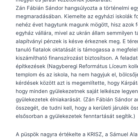
Zán Fábián Sándor hangsúlyozta a történelmi eg
megmaradásában. Kiemelte az egyházi iskolák fon
nehéz évet hagytunk magunk mögött, hisz azok f
egyház vállára, mivel az ukrán állam semmilyen 
alapítványi pénzek is késve érkeznek meg. E téren
tanuló fiatalok oktatását is támogassa a megfelelő
kiszámítható finanszírozást biztosítson. A felada
építkezések (Nagyberegi Református Líceum kollé
templom és az iskola, ha nem hagyjuk el, bölcső
kérdések között azt is megemlítette, hogy Kárpáta
hogy minden gyülekezetnek saját lelkésze legyen.
gyülekezetek élniakarását. (Zán Fábián Sándor arr
összegét, de tudni kell, hogy a kerületi járulék
elsősorban a gyülekezetek fenntartását segítik.)
A püspök nagyra értékelte a KRISZ, a Sámuel Al