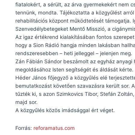
fiatalokért, a sérült, az árva gyermekekért nem 
tennünk, mondta. Tájékoztatta a közgyűlést arró
rehabilitációs központ működtetését támogatja. 
Szenvedélybetegeket Mentő Misszió, a cigánymi
Az igaz értékrend kialakításában fontos szerepet 
hogy a Sion Rádió hangja minden lakásban hallha
rendszeresebben – heti jelleggel – jelenjen meg.
Zán Fábián Sándor beszámolt az egyház anyagi he
megoldásához Isten segítségét és áldását kérte.
Héder János főjegyző a közgyűlés elé terjesztett
bemutatkozást követően szavazásra került sor. 
tűzték ki, s azon Szimkovics Tibor, Stefán Zoltán
majd sor.
A közgyűlés közös imádsággal ért véget.
Forrás:
reforamatus.com