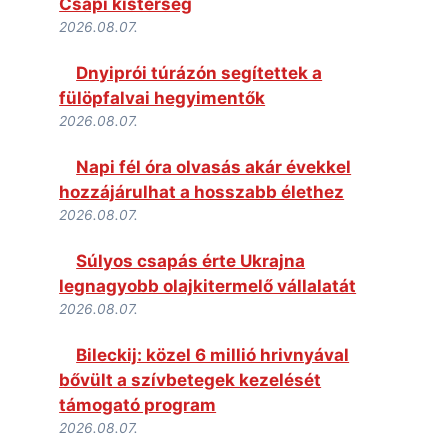
Csapi kistérség
2026.08.07.
Dnyiprói túrázón segítettek a
fülöpfalvai hegyimentők
2026.08.07.
Napi fél óra olvasás akár évekkel
hozzájárulhat a hosszabb élethez
2026.08.07.
Súlyos csapás érte Ukrajna
legnagyobb olajkitermelő vállalatát
2026.08.07.
Bileckij: közel 6 millió hrivnyával
bővült a szívbetegek kezelését
támogató program
2026.08.07.