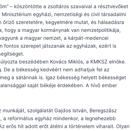
” – köszöntötte a zsoltáros szavaival a résztvevőket
 Minisztérium egyházi, nemzetiségi és civil társadalmi
ten őriző szeretetére, kegyelmére mutat, és hálaadásra
a, hogy a magyar kormánynak van nemzetpolitikája,
k vagyunk a magyar nemzet, a kárpát-medencei
ontos szerepet játszanak az egyházak, ezért is
egítséget.
súlyozta beszédében Kovács Miklós, a KMKSZ elnöke.
 De a békesség kedvéért nem adhatjuk fel az
s meg a sátánnak is. Igaz békesség helyett békességet
talansággal saját békéje érdekében. A hívő ember
z munkáját, szolgálatát Gajdos István, Beregszász
, a református egyház mindenkor, a legnehezebb
 erős hit adott erőt átélni a történelem viharait. Olyan