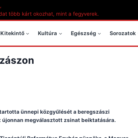
,
dat több kárt okozhat, mint a fegyverek.
Kitekintő
Kultúra
Egészség
Sorozatok
szászon
tartotta ünnepi közgyűlését a beregszászi
z újonnan megválasztott zsinat beiktatására.