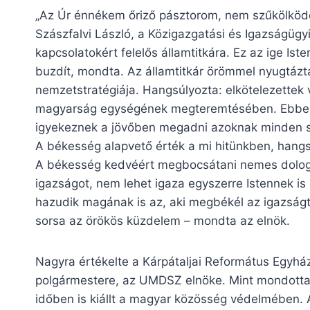
„Az Úr énnékem őriző pásztorom, nem szűkölködöm
Szászfalvi László, a Közigazgatási és Igazságügyi
kapcsolatokért felelős államtitkára. Ez az ige Is
buzdít, mondta. Az államtitkár örömmel nyugtázt
nemzetstratégiája. Hangsúlyozta: elkötelezette
magyarság egységének megteremtésében. Ebben f
igyekeznek a jövőben megadni azoknak minden s
A békesség alapvető érték a mi hitünkben, hang
A békesség kedvéért megbocsátani nemes dolog.
igazságot, nem lehet igaza egyszerre Istennek i
hazudik magának is az, aki megbékél az igazság
sorsa az örökös küzdelem – mondta az elnök.
Nagyra értékelte a Kárpátaljai Református Egyhá
polgármestere, az UMDSZ elnöke. Mint mondotta
időben is kiállt a magyar közösség védelmében. Az