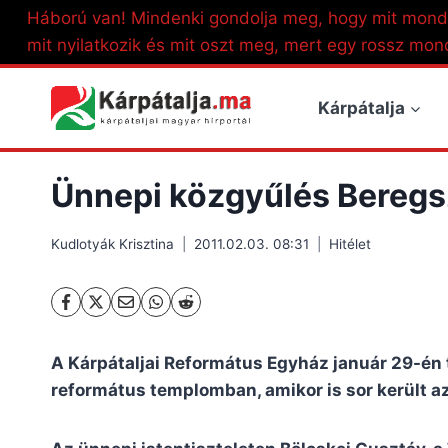
Skip
Háború van! Mindenki gondolja meg, hogy mit mond
to
mit nyilatkozik és mit oszt meg, mert egy rossz mon
content
Kárpátalja
Ünnepi közgyűlés Bereg
Kudlotyák Krisztina
2011.02.03. 08:31
Hitélet
A Kárpátaljai Református Egyház január 29-én 
református templomban, amikor is sor került a