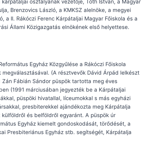
g kárpátaljai osztályának vezetője, Tóth István, a Magyar
lja, Brenzovics László, a KMKSZ alelnöke, a megyei
ó, a II. Rákóczi Ferenc Kárpátaljai Magyar Főiskola és a
ási Állami Közigazgatás elnökének első helyettese.
i Református Egyház Közgyűlése a Rákóczi Főiskola
 megválasztásával. (A résztvevők Dávid Árpád lelkészt
ajd Zán Fábián Sándor püspök tartotta meg éves
vben (1991 márciusában jegyezték be a Kárpátaljai
kkal, püspöki hivatallal, líceumokkal s más egyházi
rsakkal, presbiterekkel ajándékozta meg Kárpátalja
külföldről és belföldről egyaránt. A püspök úr
rmátus Egyház kiemelt gondoskodását, törődését, a
i Presbiteriánus Egyház stb. segítségét, Kárpátalja