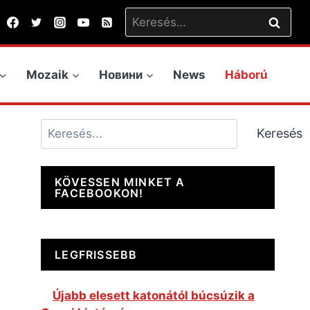
Keresés:
Mozaik
Новини
News
Háború
Keresés
Keresés
KÖVESSEN MINKET A
FACEBOOKON!
LEGFRISSEBB
Újabb elesett katonától búcsúzik a