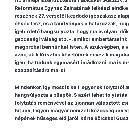
Az ünnepi istentiszteleten Bölcskei Gusztáv, 
Református Egyház Zsinatának lelkészi elnöke h
részének 27. versétől kezdődő igeszakasz alap
éhség lesz, és a tanítványok elhatározzák, ho
igehirdető hangsúlyozta, hogy ma is olyan időke
gazdasági válság stb. –, amikor embertársaink 
megpróbál bennünket Isten. A szükségben, a vá
azok, akik Krisztus követőinek nevezik maguka
igen, ha tudunk egymásért imádkozni, ma is meg
szabadítására ma is!
Mindenkor, így most is kell legyenek folytatói 
hangsúlyozta a püspök. S azért lehet folytatás,
folytatás reményével az újonnan választott zs
hitben, legyen magyar nemzeti közösségben való
népének hűséges elöljárói, kérte Bölcskei Gusz