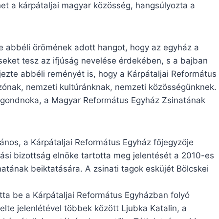
het a kárpátaljai magyar közösség, hangsúlyozta a
ke abbéli örömének adott hangot, hogy az egyház a
seket tesz az ifjúság nevelése érdekében, s a bajban
jezte abbéli reményét is, hogy a Kárpátaljai Református
szónak, nemzeti kultúránknak, nemzeti közösségünknek.
főgondnoka, a Magyar Református Egyház Zsinatának
nos, a Kárpátaljai Református Egyház főjegyzője
tási bizottság elnöke tartotta meg jelentését a 2010-es
natának beiktatására. A zsinati tagok esküjét Bölcskei
a be a Kárpátaljai Református Egyházban folyó
lte jelenlétével többek között Ljubka Katalin, a