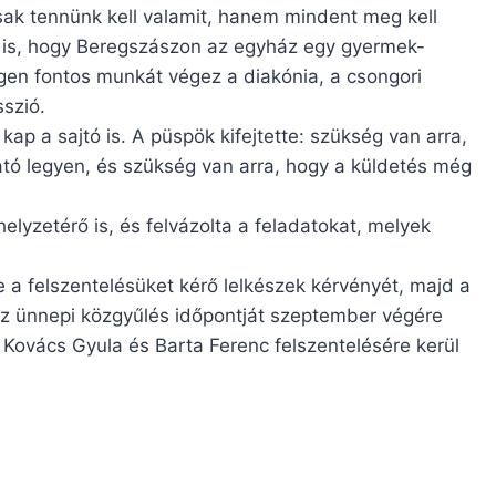
csak tennünk kell valamit, hanem mindent meg kell
l is, hogy Beregszászon az egyház egy gyermek-
Igen fontos munkát végez a diakónia, a csongori
sszió.
kap a sajtó is. A püspök kifejtette: szükség van arra,
tó legyen, és szükség van arra, hogy a küldetés még
lyzetérő is, és felvázolta a feladatokat, melyek
e a felszentelésüket kérő lelkészek kérvényét, majd a
Az ünnepi közgyűlés időpontját szeptember végére
, Kovács Gyula és Barta Ferenc felszentelésére kerül