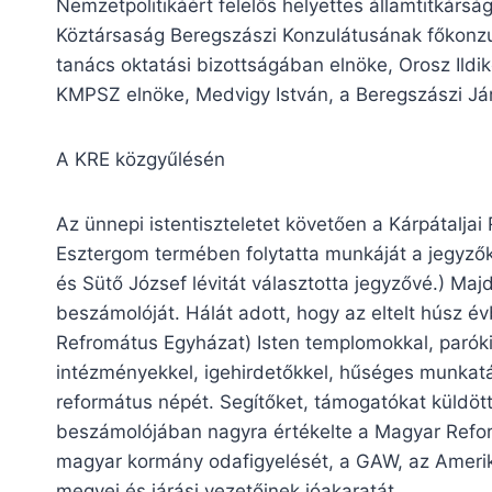
Nemzetpolitikáért felelős helyettes államtitkársá
Köztársaság Beregszászi Konzulátusának főkonzu
tanács oktatási bizottságában elnöke, Orosz Ildik
KMPSZ elnöke, Medvigy István, a Beregszászi Jár
A KRE közgyűlésén
Az ünnepi istentiszteletet követően a Kárpátalja
Esztergom termében folytatta munkáját a jegyzők
és Sütő József lévitát választotta jegyzővé.) M
beszámolóját. Hálát adott, hogy az eltelt húsz é
Refromátus Egyházat) Isten templomokkal, parókiá
intézményekkel, igehirdetőkkel, hűséges munkatá
református népét. Segítőket, támogatókat küldött 
beszámolójában nagyra értékelte a Magyar Refo
magyar kormány odafigyelését, a GAW, az Amerika
megyei és járási vezetőinek jóakaratát.