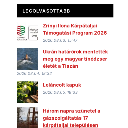
LEGOLVASOTTABB
Zrínyi Ilona Kárpátaljai
Támogatási Program 2026
2026.08.03. 15:47
Ukrán határőrök mentették
meg egy magyar tinédzser
életét a Tiszán
2026.08.04. 18:32
Leláncolt kapuk
2026.08.05. 18:33
Három napra szünetel a
gázszolgáltatás 17
kárpátaljai településen