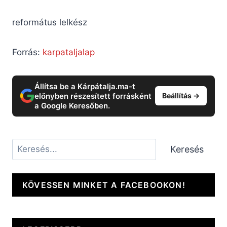
református lelkész
Forrás:
karpataljalap
Állítsa be a Kárpátalja.ma-t
előnyben részesített forrásként
Beállítás →
a Google Keresőben.
Keresés
Keresés
KÖVESSEN MINKET A FACEBOOKON!