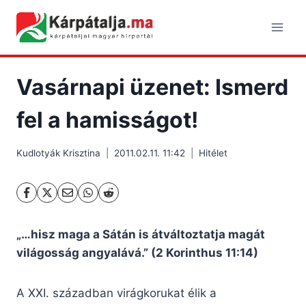
Skip
to
content
Vasárnapi üzenet: Ismerd
fel a hamisságot!
Kudlotyák Krisztina
2011.02.11. 11:42
Hitélet
„…hisz maga a Sátán is átváltoztatja magát
világosság angyalává.” (2 Korinthus 11:14)
A XXI. században virágkorukat élik a