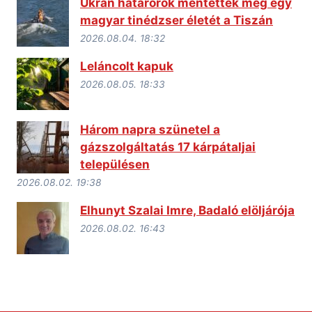
Ukrán határőrök mentették meg egy
magyar tinédzser életét a Tiszán
2026.08.04. 18:32
Leláncolt kapuk
2026.08.05. 18:33
Három napra szünetel a
gázszolgáltatás 17 kárpátaljai
településen
2026.08.02. 19:38
Elhunyt Szalai Imre, Badaló elöljárója
2026.08.02. 16:43