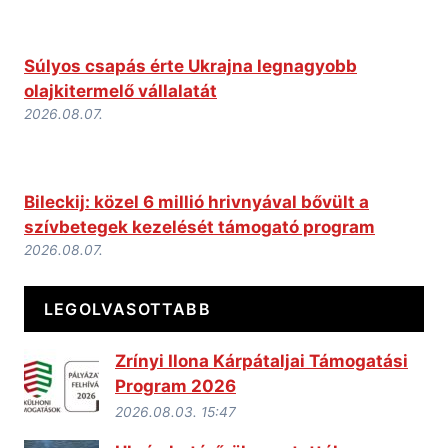
Súlyos csapás érte Ukrajna legnagyobb
olajkitermelő vállalatát
2026.08.07.
Bileckij: közel 6 millió hrivnyával bővült a
szívbetegek kezelését támogató program
2026.08.07.
LEGOLVASOTTABB
Zrínyi Ilona Kárpátaljai Támogatási
Program 2026
2026.08.03. 15:47