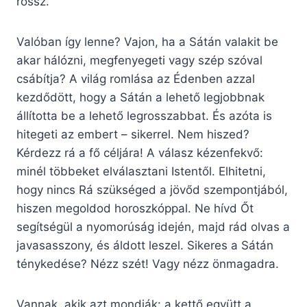
rossz.
Valóban így lenne? Vajon, ha a Sátán valakit be
akar hálózni, megfenyegeti vagy szép szóval
csábítja? A világ romlása az Édenben azzal
kezdődött, hogy a Sátán a lehető legjobbnak
állította be a lehető legrosszabbat. És azóta is
hitegeti az embert – sikerrel. Nem hiszed?
Kérdezz rá a fő céljára! A válasz kézenfekvő:
minél többeket elválasztani Istentől. Elhitetni,
hogy nincs Rá szükséged a jövőd szempontjából,
hiszen megoldod horoszkóppal. Ne hívd Őt
segítségül a nyomorúság idején, majd rád olvas a
javasasszony, és áldott leszel. Sikeres a Sátán
ténykedése? Nézz szét! Vagy nézz önmagadra.
Vannak, akik azt mondják: a kettő együtt a