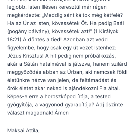
legjobb. Isten Illésen keresztül már régen
megkérdezte: „Meddig sántikáltok még kétfelé?
Ha az Úr az Isten, kövessétek Őt. Ha pedig Baál
(pogány bálvány), kövessétek azt!” (1 Királyok
18:21) A döntés a tied! Azonban azt vedd
figyelembe, hogy csak egy út vezet Istenhez:
Jézus Krisztus! A hit pedig nem próbálkozás,
akár a Sátán hatalmával is játszva, hanem szilárd
meggyőződés abban az Úrban, aki nemcsak földi
életünkre nézve van jelen, de feltámadást és
örök életet akar neked is ajándékozni Fia által.
Képes-e erre a horoszkópod írója, a tested
gyógyítója, a vagyonod gyarapítója? Adj őszinte
választ magadnak! Ámen
Maksai Attila,