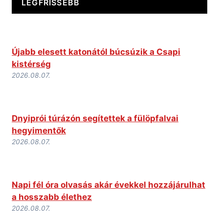
LEGFRISSEBB
Újabb elesett katonától búcsúzik a Csapi
kistérség
2026.08.07.
Dnyiprói túrázón segítettek a fülöpfalvai
hegyimentők
2026.08.07.
Napi fél óra olvasás akár évekkel hozzájárulhat
a hosszabb élethez
2026.08.07.