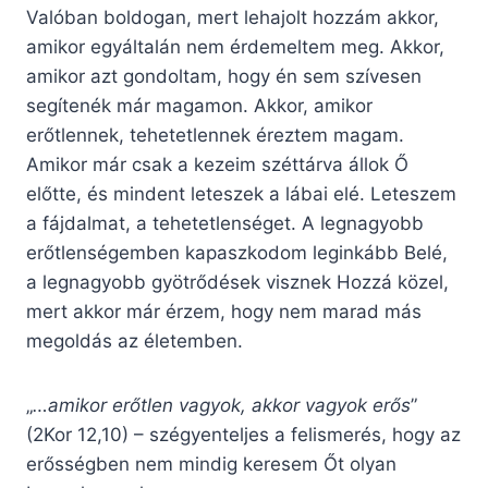
Valóban boldogan, mert lehajolt hozzám akkor,
amikor egyáltalán nem érdemeltem meg. Akkor,
amikor azt gondoltam, hogy én sem szívesen
segítenék már magamon. Akkor, amikor
erőtlennek, tehetetlennek éreztem magam.
Amikor már csak a kezeim széttárva állok Ő
előtte, és mindent leteszek a lábai elé. Leteszem
a fájdalmat, a tehetetlenséget. A legnagyobb
erőtlenségemben kapaszkodom leginkább Belé,
a legnagyobb gyötrődések visznek Hozzá közel,
mert akkor már érzem, hogy nem marad más
megoldás az életemben.
„
…amikor erőtlen vagyok, akkor vagyok erős
”
(2Kor 12,10) – szégyenteljes a felismerés, hogy az
erősségben nem mindig keresem Őt olyan