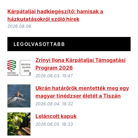
Kárpátaljai hadkiegészítő: hamisak a
házkutatásokról szóló hírek
2026.08.06.
LEGOLVASOTTABB
Zrínyi Ilona Kárpátaljai Támogatási
Program 2026
2026.08.03. 15:47
Ukrán határőrök mentették meg egy
magyar tinédzser életét a Tiszán
2026.08.04. 18:32
Leláncolt kapuk
2026.08.05. 18:33