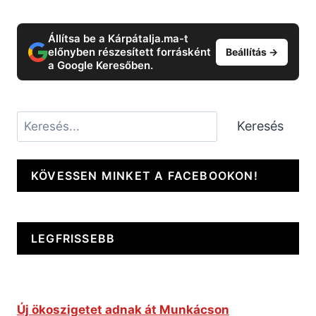
Állítsa be a Kárpátalja.ma-t
előnyben részesített forrásként
Beállítás →
a Google Keresőben.
Keresés
Keresés
KÖVESSEN MINKET A FACEBOOKON!
LEGFRISSEBB
Új ökoszigetet adnak át Munkácson