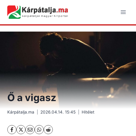
Skip
to
content
Ő a vigasz
Kárpátalja.ma
2026.04.14. 15:45
Hitélet