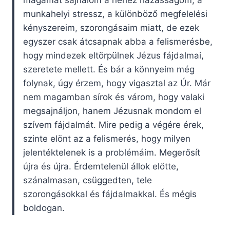
magamat sajnálom a nehéz házasságom, a
munkahelyi stressz, a különböző megfelelési
kényszereim, szorongásaim miatt, de ezek
egyszer csak átcsapnak abba a felismerésbe,
hogy mindezek eltörpülnek Jézus fájdalmai,
szeretete mellett. És bár a könnyeim még
folynak, úgy érzem, hogy vigasztal az Úr. Már
nem magamban sírok és várom, hogy valaki
megsajnáljon, hanem Jézusnak mondom el
szívem fájdalmát. Mire pedig a végére érek,
szinte elönt az a felismerés, hogy milyen
jelentéktelenek is a problémáim. Megerősít
újra és újra. Érdemtelenül állok előtte,
szánalmasan, csüggedten, tele
szorongásokkal és fájdalmakkal. És mégis
boldogan.