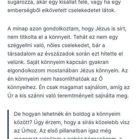
sugározza, akár egy kisállat felé, vagy ha egy
emberségből
elkövetett
cselekedetet látok.
A minap azon gondolkoztam, hogy Jézus is sírt,
nem titkolta el a könnyeit. Tehát ez nem egy
szégyellni való, nőies cselekedet, bár a
társadalom az évszázadok során ezt hitette el
velünk. Saját könnyeim kapcsán gyakran
elgondolkozom mostanában Jézus könnyein. Az
én könnyeim nem hasonlíthatóak az Ő
könnyeihez. Én csak magamat sajnálom, amíg az
Úr a kis szánni való teremtményeit sajnálta meg.
De hogyan lehetnék én boldog a könnyeim
között? Úgy érzem, hogy a sírás közelebb visz
az Úrhoz. Az első pillanatban igaz még