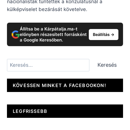
nacionalisták tüntettek a konzulátusnál a
külképviselet bezárását követelve.
Állítsa be a Kárpátalja.ma-t
előnyben részesített forrásként
Beállítás →
a Google Keresőben.
Keresés
Keresés
KÖVESSEN MINKET A FACEBOOKON!
LEGFRISSEBB