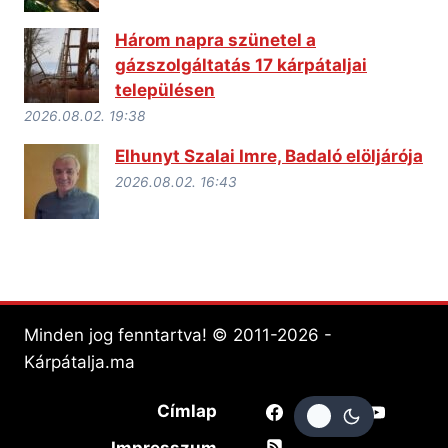
Három napra szünetel a
gázszolgáltatás 17 kárpátaljai
településen
2026.08.02. 19:38
Elhunyt Szalai Imre, Badaló elöljárója
2026.08.02. 16:43
Minden jog fenntartva! © 2011-2026 -
Kárpátalja.ma
Címlap