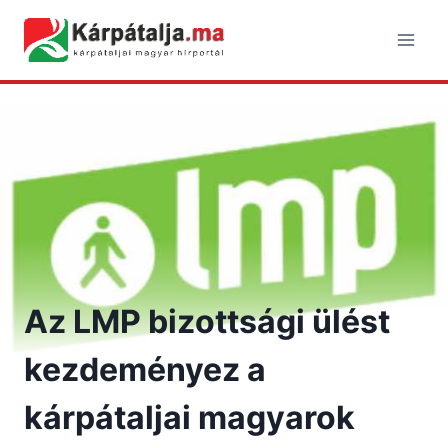
Skip
to
content
Az LMP bizottsági ülést
kezdeményez a
kárpátaljai magyarok