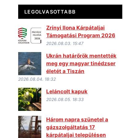
LEGOLVASOTTABB
Zrínyi Ilona Kárpátaljai
Támogatási Program 2026
2026.08.03. 15:47
Ukrán határőrök mentették
meg egy magyar tinédzser
életét a Tiszán
2026.08.04. 18:32
Leláncolt kapuk
2026.08.05. 18:33
Három napra szünetel a
gázszolgáltatás 17
kárpátaljai településen