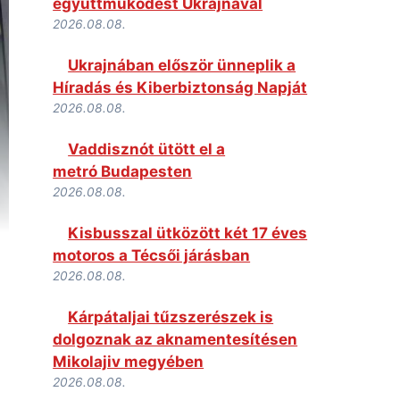
együttműködést Ukrajnával
2026.08.08.
Ukrajnában először ünneplik a
Híradás és Kiberbiztonság Napját
2026.08.08.
Vaddisznót ütött el a
metró Budapesten
2026.08.08.
Kisbusszal ütközött két 17 éves
motoros a Técsői járásban
2026.08.08.
Kárpátaljai tűzszerészek is
dolgoznak az aknamentesítésen
Mikolajiv megyében
2026.08.08.