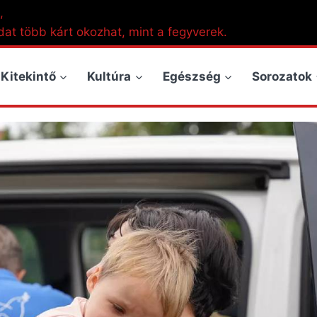
,
dat több kárt okozhat, mint a fegyverek.
Kitekintő
Kultúra
Egészség
Sorozatok