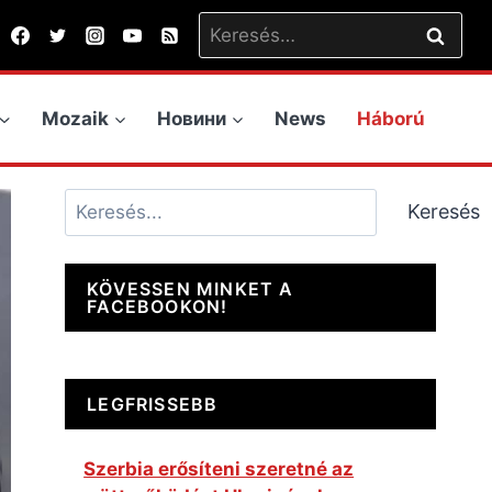
Keresés:
Mozaik
Новини
News
Háború
Keresés
Keresés
KÖVESSEN MINKET A
FACEBOOKON!
LEGFRISSEBB
Szerbia erősíteni szeretné az