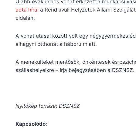
Újabb evakuációs vonat érkezett a munkácsi vasú
adta hírül
a Rendkívüli Helyzetek Állami Szolgálat
oldalán.
A vonat utasai között volt egy négygyermekes éde
elhagyni otthonát a háború miatt.
A menekülteket mentősök, önkéntesek és pszichol
szálláshelyeikre – írja bejegyzésében a DSZNSZ.
Nyitókép forrása: DSZNSZ
Kapcsolódó: