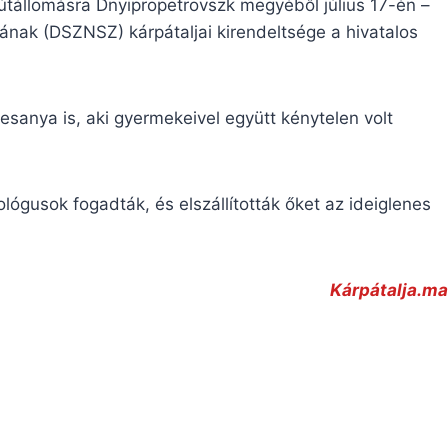
tállomásra Dnyipropetrovszk megyéből július 17-én –
ának (DSZNSZ) kárpátaljai kirendeltsége a hivatalos
sanya is, aki gyermekeivel együtt kénytelen volt
ógusok fogadták, és elszállították őket az ideiglenes
Kárpátalja.ma