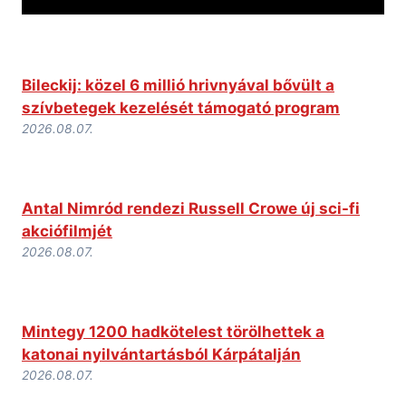
Bileckij: közel 6 millió hrivnyával bővült a
szívbetegek kezelését támogató program
2026.08.07.
Antal Nimród rendezi Russell Crowe új sci-fi
akciófilmjét
2026.08.07.
Mintegy 1200 hadkötelest törölhettek a
katonai nyilvántartásból Kárpátalján
2026.08.07.