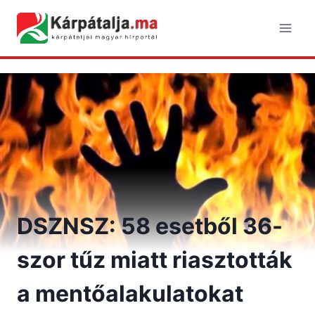
Skip
to
content
DSZNSZ: 58 esetből 36-
szor tűz miatt riasztották
a mentőalakulatokat