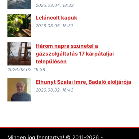
2026.08.04. 18:32
Leláncolt kapuk
2026.08.05. 18:33
Három napra szünetel a
gázszolgáltatás 17 kárpátaljai
településen
2026.08.02. 19:38
Elhunyt Szalai Imre, Badaló elöljárója
2026.08.02. 16:43
Minden jog fenntartva! © 2011-2026 -