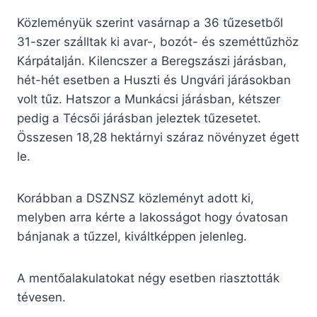
Közleményük szerint vasárnap a 36 tűzesetből
31-szer szálltak ki avar-, bozót- és szeméttűzhöz
Kárpátalján. Kilencszer a Beregszászi járásban,
hét-hét esetben a Huszti és Ungvári járásokban
volt tűz. Hatszor a Munkácsi járásban, kétszer
pedig a Técsői járásban jeleztek tűzesetet.
Összesen 18,28 hektárnyi száraz növényzet égett
le.
Korábban a DSZNSZ közleményt adott ki,
melyben arra kérte a lakosságot hogy óvatosan
bánjanak a tűzzel, kiváltképpen jelenleg.
A mentőalakulatokat négy esetben riasztották
tévesen.