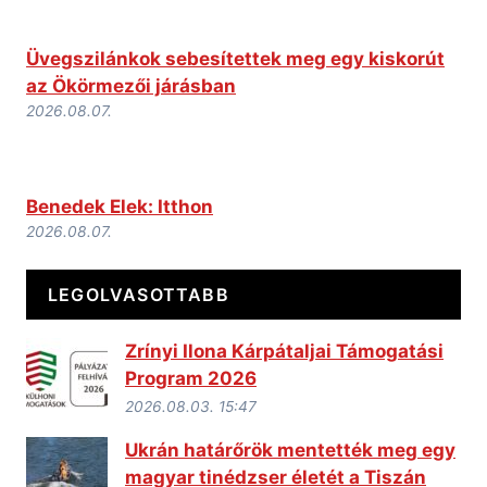
Üvegszilánkok sebesítettek meg egy kiskorút
az Ökörmezői járásban
2026.08.07.
Benedek Elek: Itthon
2026.08.07.
LEGOLVASOTTABB
Zrínyi Ilona Kárpátaljai Támogatási
Program 2026
2026.08.03. 15:47
Ukrán határőrök mentették meg egy
magyar tinédzser életét a Tiszán