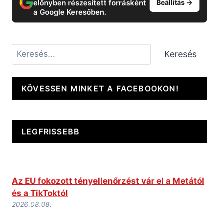
előnyben részesített forrásként
Beállítás →
a Google Keresőben.
Keresés
Keresés
KÖVESSEN MINKET A FACEBOOKON!
LEGFRISSEBB
Az EU fokozott tényellenőrzést vár el a Metától
és a TikToktól
2026.08.08.