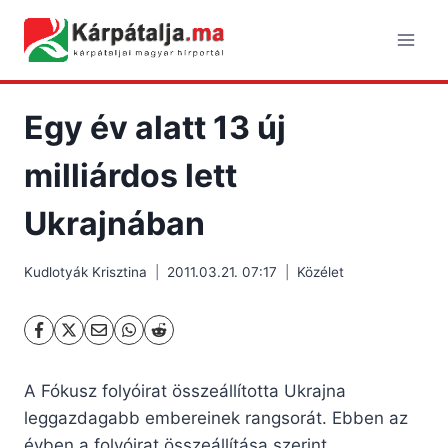
Skip
to
content
Egy év alatt 13 új
milliárdos lett
Ukrajnában
Kudlotyák Krisztina
2011.03.21. 07:17
Közélet
A Fókusz folyóirat összeállította Ukrajna
leggazdagabb embereinek rangsorát. Ebben az
évben a folyóirat összeállítása szerint