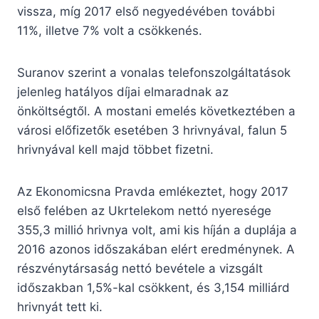
vissza, míg 2017 első negyedévében további
11%, illetve 7% volt a csökkenés.
Suranov szerint a vonalas telefonszolgáltatások
jelenleg hatályos díjai elmaradnak az
önköltségtől. A mostani emelés következtében a
városi előfizetők esetében 3 hrivnyával, falun 5
hrivnyával kell majd többet fizetni.
Az Ekonomicsna Pravda emlékeztet, hogy 2017
első felében az Ukrtelekom nettó nyeresége
355,3 millió hrivnya volt, ami kis híján a duplája a
2016 azonos időszakában elért eredménynek. A
részvénytársaság nettó bevétele a vizsgált
időszakban 1,5%-kal csökkent, és 3,154 milliárd
hrivnyát tett ki.