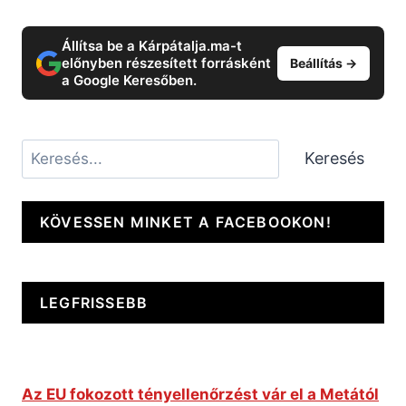
Állítsa be a Kárpátalja.ma-t
előnyben részesített forrásként
Beállítás →
a Google Keresőben.
Keresés
Keresés
KÖVESSEN MINKET A FACEBOOKON!
LEGFRISSEBB
Az EU fokozott tényellenőrzést vár el a Metától