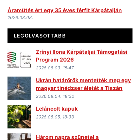
Áramütés ért egy 35 éves férfit Kárpátalján
2026.08.08.
LEGOLVASOTTABB
Zrínyi Ilona Kárpátaljai Támogatási
Program 2026
2026.08.03. 15:47
Ukrán határőrök mentették meg egy
magyar tinédzser életét a Tiszán
2026.08.04. 18:32
Leláncolt kapuk
2026.08.05. 18:33
Három napra szünetel a