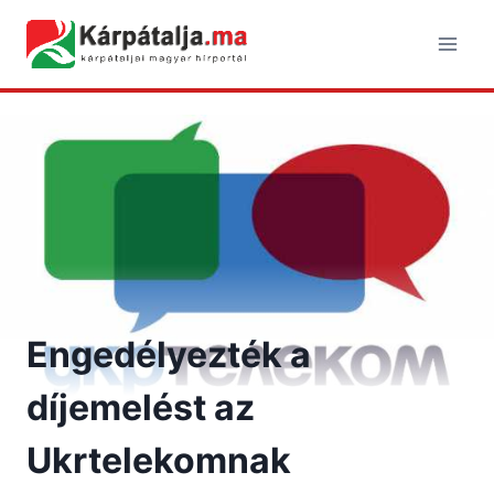
Skip
to
content
Engedélyezték a
díjemelést az
Ukrtelekomnak