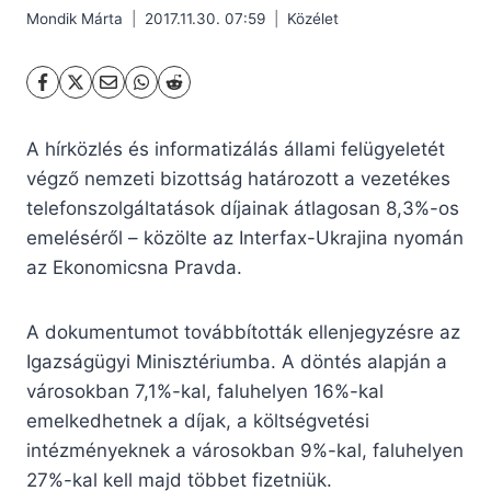
Mondik Márta
2017.11.30. 07:59
Közélet
A hírközlés és informatizálás állami felügyeletét
végző nemzeti bizottság határozott a vezetékes
telefonszolgáltatások díjainak átlagosan 8,3%-os
emeléséről – közölte az Interfax-Ukrajina nyomán
az Ekonomicsna Pravda.
A dokumentumot továbbították ellenjegyzésre az
Igazságügyi Minisztériumba. A döntés alapján a
városokban 7,1%-kal, faluhelyen 16%-kal
emelkedhetnek a díjak, a költségvetési
intézményeknek a városokban 9%-kal, faluhelyen
27%-kal kell majd többet fizetniük.