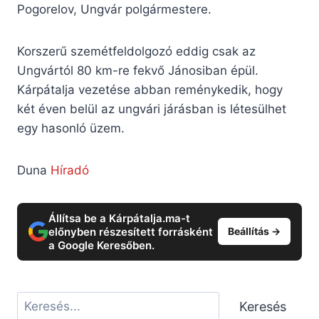
Pogorelov, Ungvár polgármestere.
Korszerű szemétfeldolgozó eddig csak az
Ungvártól 80 km-re fekvő Jánosiban épül.
Kárpátalja vezetése abban reménykedik, hogy
két éven belül az ungvári járásban is létesülhet
egy hasonló üzem.
Duna
Híradó
Állítsa be a Kárpátalja.ma-t
előnyben részesített forrásként
Beállítás →
a Google Keresőben.
Keresés
Keresés