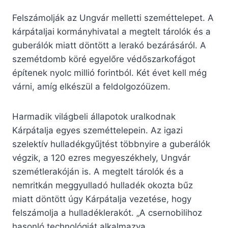
Felszámolják az Ungvár melletti szeméttelepet. A
kárpátaljai kormányhivatal a megtelt tárolók és a
guberálók miatt döntött a lerakó bezárásáról. A
szemétdomb köré egyelőre védőszarkofágot
építenek nyolc millió forintból. Két évet kell még
várni, amíg elkészül a feldolgozóüzem.
Harmadik világbeli állapotok uralkodnak
Kárpátalja egyes szeméttelepein. Az igazi
szelektív hulladékgyűjtést többnyire a guberálók
végzik, a 120 ezres megyeszékhely, Ungvár
szemétlerakóján is. A megtelt tárolók és a
nemritkán meggyulladó hulladék okozta bűz
miatt döntött úgy Kárpátalja vezetése, hogy
felszámolja a hulladéklerakót. „A csernobilihoz
hasonló technológiát alkalmazva,