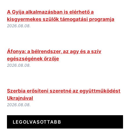
A Gyija alkalmazásban is elérhető a
kisgyermekes szülők támogatási programja
2026.08.08.
Áfonya: a bélrendszer, az agy és a szív
egészségének őrzője
2026.08.08.
Szerbia erősíteni szeretné az együttműködést
Ukrajnával
2026.08.08.
LEGOLVASOTTABB