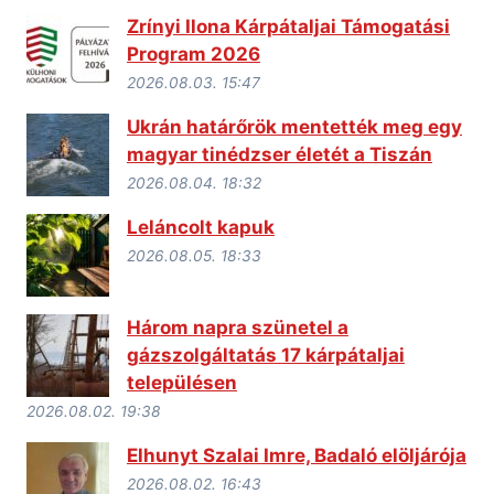
Zrínyi Ilona Kárpátaljai Támogatási
Program 2026
2026.08.03. 15:47
Ukrán határőrök mentették meg egy
magyar tinédzser életét a Tiszán
2026.08.04. 18:32
Leláncolt kapuk
2026.08.05. 18:33
Három napra szünetel a
gázszolgáltatás 17 kárpátaljai
településen
2026.08.02. 19:38
Elhunyt Szalai Imre, Badaló elöljárója
2026.08.02. 16:43