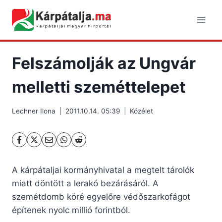
Skip
to
content
Felszámolják az Ungvár
melletti szeméttelepet
Lechner Ilona
2011.10.14. 05:39
Közélet
A kárpátaljai kormányhivatal a megtelt tárolók
miatt döntött a lerakó bezárásáról. A
szemétdomb köré egyelőre védőszarkofágot
építenek nyolc millió forintból.