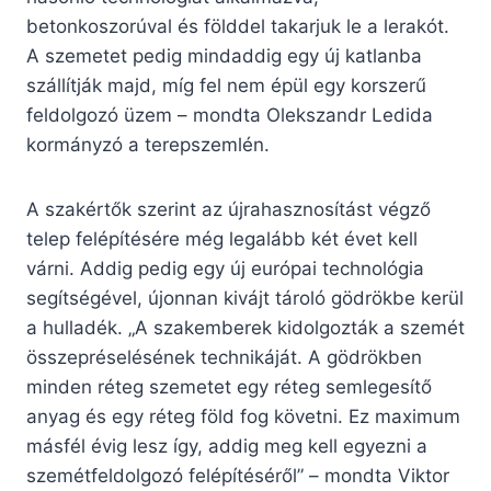
betonkoszorúval és földdel takarjuk le a lerakót.
A szemetet pedig mindaddig egy új katlanba
szállítják majd, míg fel nem épül egy korszerű
feldolgozó üzem – mondta Olekszandr Ledida
kormányzó a terepszemlén.
A szakértők szerint az újrahasznosítást végző
telep felépítésére még legalább két évet kell
várni. Addig pedig egy új európai technológia
segítségével, újonnan kivájt tároló gödrökbe kerül
a hulladék. „A szakemberek kidolgozták a szemét
összepréselésének technikáját. A gödrökben
minden réteg szemetet egy réteg semlegesítő
anyag és egy réteg föld fog követni. Ez maximum
másfél évig lesz így, addig meg kell egyezni a
szemétfeldolgozó felépítéséről” – mondta Viktor