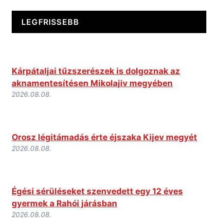
LEGFRISSEBB
Kárpátaljai tűzszerészek is dolgoznak az
aknamentesítésen Mikolajiv megyében
2026.08.08.
Orosz légitámadás érte éjszaka Kijev megyét
2026.08.08.
Égési sérüléseket szenvedett egy 12 éves
gyermek a Rahói járásban
2026.08.08.