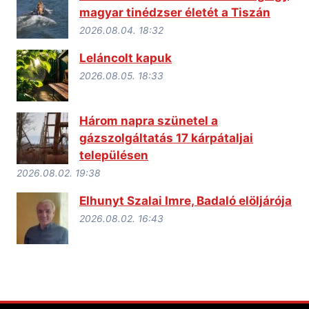
magyar tinédzser életét a Tiszán
2026.08.04. 18:32
Leláncolt kapuk
2026.08.05. 18:33
Három napra szünetel a
gázszolgáltatás 17 kárpátaljai
településen
2026.08.02. 19:38
Elhunyt Szalai Imre, Badaló elöljárója
2026.08.02. 16:43