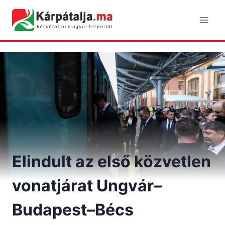
Skip
to
content
Elindult az első közvetlen
vonatjárat Ungvár–
Budapest–Bécs