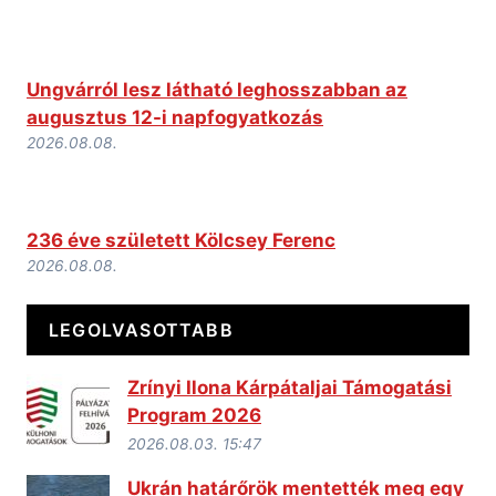
Ungvárról lesz látható leghosszabban az
augusztus 12-i napfogyatkozás
2026.08.08.
236 éve született Kölcsey Ferenc
2026.08.08.
LEGOLVASOTTABB
Zrínyi Ilona Kárpátaljai Támogatási
Program 2026
2026.08.03. 15:47
Ukrán határőrök mentették meg egy