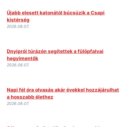
Újabb elesett katonától búcsúzik a Csapi
kistérség
2026.08.07.
Dnyiprói túrázón segítettek a fülöpfalvai
hegyimentők
2026.08.07.
Napi fél óra olvasás akár évekkel hozzájárulhat
a hosszabb élethez
2026.08.07.