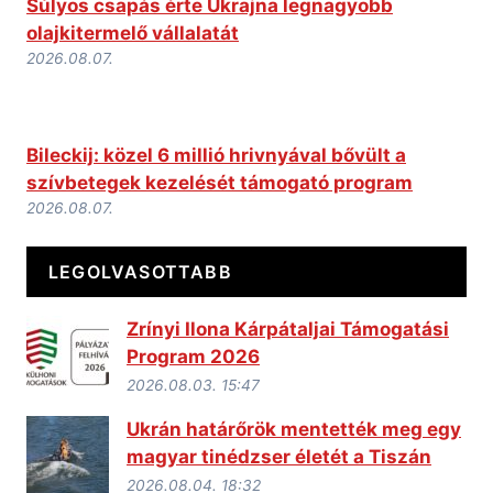
Súlyos csapás érte Ukrajna legnagyobb
olajkitermelő vállalatát
2026.08.07.
Bileckij: közel 6 millió hrivnyával bővült a
szívbetegek kezelését támogató program
2026.08.07.
LEGOLVASOTTABB
Zrínyi Ilona Kárpátaljai Támogatási
Program 2026
2026.08.03. 15:47
Ukrán határőrök mentették meg egy
magyar tinédzser életét a Tiszán
2026.08.04. 18:32