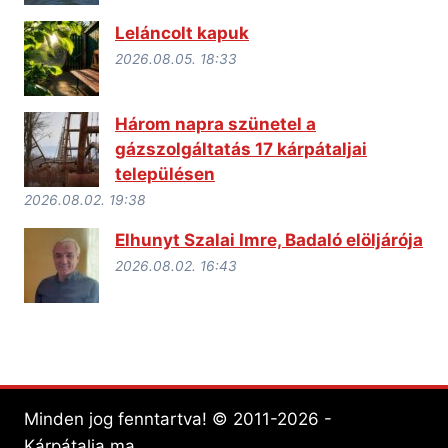
Leláncolt kapuk
2026.08.05. 18:33
Három napra szünetel a
gázszolgáltatás 17 kárpátaljai
településen
2026.08.02. 19:38
Elhunyt Szalai Imre, Badaló elöljárója
2026.08.02. 16:43
Minden jog fenntartva! © 2011-2026 -
Kárpátalja.ma