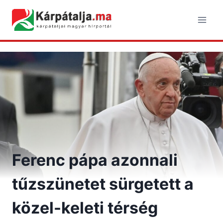
Skip
to
content
Ferenc pápa azonnali
tűzszünetet sürgetett a
közel-keleti térség