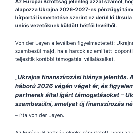
Az Európai Bizottság jelenleg azzal számol, ho
alapozza Ukrajna 2026-2027-es pénzügyi támog
hírportál ismertetése szerint ez derül ki Ursula
uniós vezetőknek küldött hétfői levélből.
Von der Leyen a levélben figyelmeztetett: Ukrajna
szembesül majd, ha a harcok az említett időponti
teljesítik korábbi támogatási vállalásaikat.
„
Ukrajna finanszírozási hiánya jelentős. A
háború 2026 végén véget ér, és figyele
partnerek által ígért támogatásokat – Uk
szembesülni, amelyet új finanszírozás né
– írta von der Leyen.
Az Európai Bizottság elnöke rámutatott, hogy az 