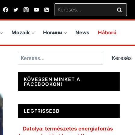
Keresés:
Mozaik
Новини
News
Háború
Keresés
Keresés
KÖVESSEN MINKET A
FACEBOOKON!
LEGFRISSEBB
Datolya: természetes energiaforrás