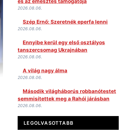
és az emésztés támogatója
2026.08.06.
Szép Ernő: Szeretnék eperfa lenni
2026.08.06.
Ennyibe kerül egy első osztályos
tanszercsomag Ukrajnában
2026.08.06.
A világ nagy álma
2026.08.06.
Második világháborús robbanótestet
semmisítettek meg a Rahói járásban
2026.08.06.
LEGOLVASOTTABB