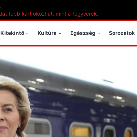
,
dat több kárt okozhat, mint a fegyverek.
Kitekintő
Kultúra
Egészség
Sorozatok