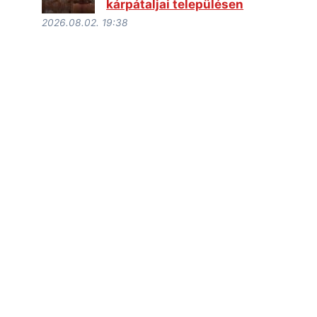
kárpátaljai településen
2026.08.02. 19:38