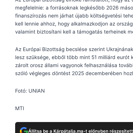
megfelelnie: a forrásoknak legkésőbb 2026 másod
finanszírozás nem járhat újabb költségvetési te
kell lennie ahhoz, hogy alkalmazkodjon az orszá
valamint biztosítani kell a támogatás terheinek 
Az Európai Bizottság becslése szerint Ukrajnának
lesz szüksége, ebből több mint 51 milliárd eurót k
zárolt orosz állami vagyonok felhasználása továb
szóló végleges döntést 2025 decemberében hozh
Fotó: UNIAN
MTI
Állítsa be a Kárpátalja.ma-t előnyben részesítet