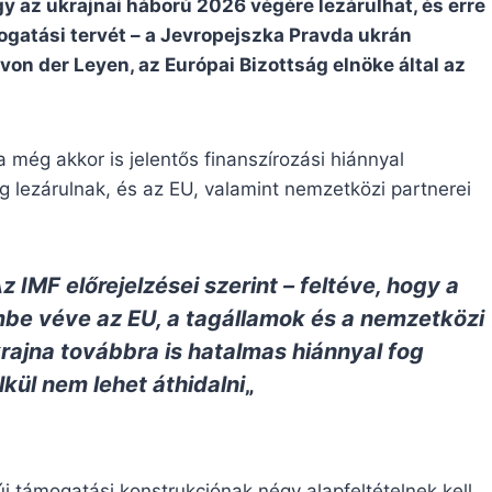
gy az ukrajnai háború 2026 végére lezárulhat, és erre
atási tervét – a Jevropejszka Pravda ukrán
 von der Leyen, az Európai Bizottság elnöke által az
 még akkor is jelentős finanszírozási hiánnyal
g lezárulnak, és az EU, valamint nemzetközi partnerei
z IMF előrejelzései szerint – feltéve, hogy a
mbe véve az EU, a tagállamok és a nemzetközi
rajna továbbra is hatalmas hiánnyal fog
lkül nem lehet áthidalni
„
új támogatási konstrukciónak négy alapfeltételnek kell