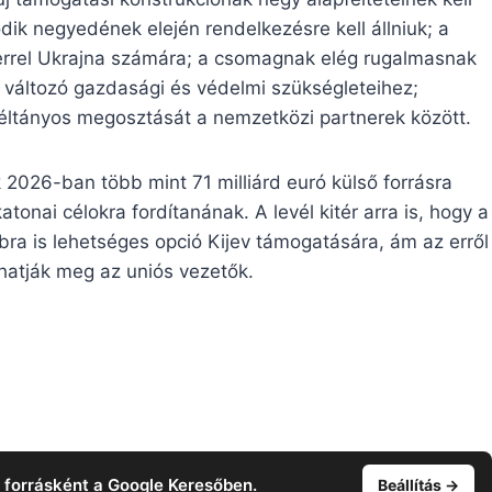
ik negyedének elején rendelkezésre kell állniuk; a
herrel Ukrajna számára; a csomagnak elég rugalmasnak
g változó gazdasági és védelmi szükségleteihez;
méltányos megosztását a nemzetközi partnerek között.
 2026-ban több mint 71 milliárd euró külső forrásra
atonai célokra fordítanának. A levél kitér arra is, hogy a
bra is lehetséges opció Kijev támogatására, ám az erről
atják meg az uniós vezetők.
t forrásként a Google Keresőben.
Beállítás →