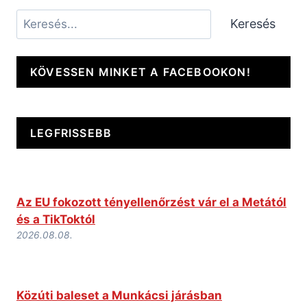
Keresés
Keresés
KÖVESSEN MINKET A FACEBOOKON!
LEGFRISSEBB
Az EU fokozott tényellenőrzést vár el a Metától
és a TikToktól
2026.08.08.
Közúti baleset a Munkácsi járásban