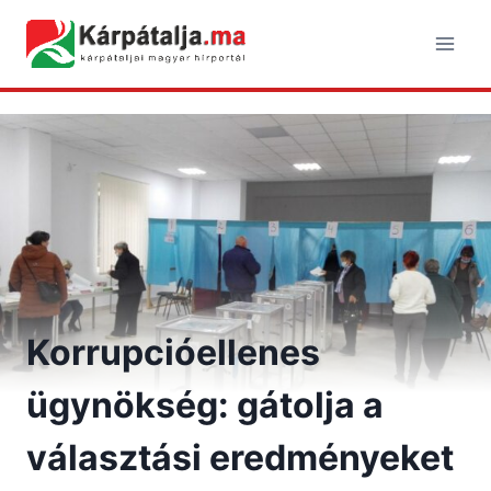
Skip
to
content
Korrupcióellenes
ügynökség: gátolja a
választási eredményeket