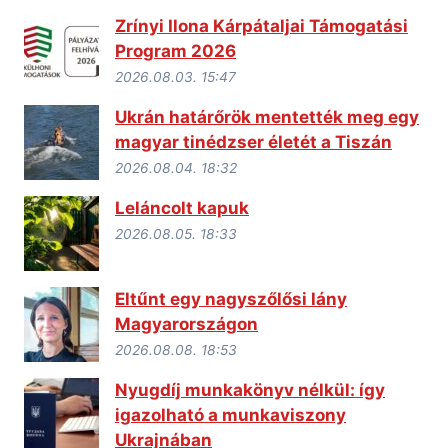
Zrínyi Ilona Kárpátaljai Támogatási
Program 2026
2026.08.03. 15:47
Ukrán határőrök mentették meg egy
magyar tinédzser életét a Tiszán
2026.08.04. 18:32
Leláncolt kapuk
2026.08.05. 18:33
Eltűnt egy nagyszőlősi lány
Magyarországon
2026.08.08. 18:53
Nyugdíj munkakönyv nélkül: így
igazolható a munkaviszony
Ukrajnában