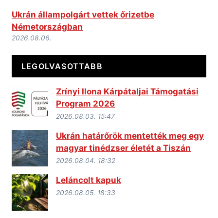
Ukrán állampolgárt vettek őrizetbe
Németországban
2026.08.06.
LEGOLVASOTTABB
Zrínyi Ilona Kárpátaljai Támogatási
Program 2026
2026.08.03. 15:47
Ukrán határőrök mentették meg egy
magyar tinédzser életét a Tiszán
2026.08.04. 18:32
Leláncolt kapuk
2026.08.05. 18:33