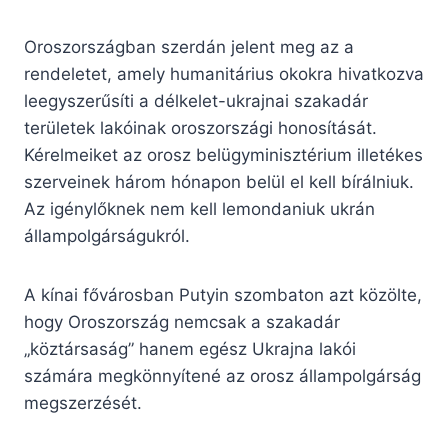
Oroszországban szerdán jelent meg az a
rendeletet, amely humanitárius okokra hivatkozva
leegyszerűsíti a délkelet-ukrajnai szakadár
területek lakóinak oroszországi honosítását.
Kérelmeiket az orosz belügyminisztérium illetékes
szerveinek három hónapon belül el kell bírálniuk.
Az igénylőknek nem kell lemondaniuk ukrán
állampolgárságukról.
A kínai fővárosban Putyin szombaton azt közölte,
hogy Oroszország nemcsak a szakadár
„köztársaság” hanem egész Ukrajna lakói
számára megkönnyítené az orosz állampolgárság
megszerzését.