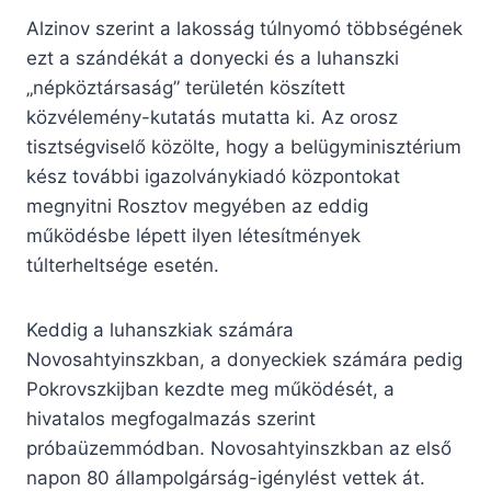
Alzinov szerint a lakosság túlnyomó többségének
ezt a szándékát a donyecki és a luhanszki
„népköztársaság” területén köszített
közvélemény-kutatás mutatta ki. Az orosz
tisztségviselő közölte, hogy a belügyminisztérium
kész további igazolványkiadó központokat
megnyitni Rosztov megyében az eddig
működésbe lépett ilyen létesítmények
túlterheltsége esetén.
Keddig a luhanszkiak számára
Novosahtyinszkban, a donyeckiek számára pedig
Pokrovszkijban kezdte meg működését, a
hivatalos megfogalmazás szerint
próbaüzemmódban. Novosahtyinszkban az első
napon 80 állampolgárság-igénylést vettek át.