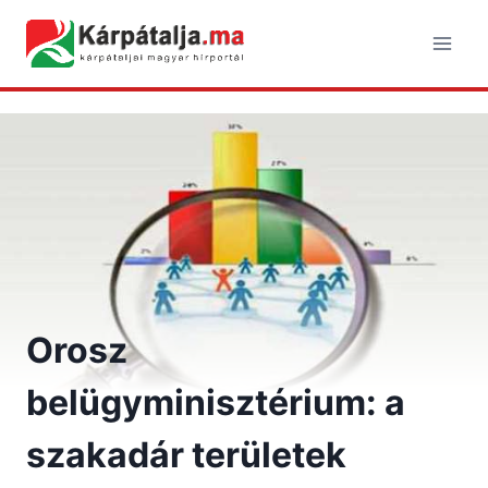
Skip
to
content
Orosz
belügyminisztérium: a
szakadár területek