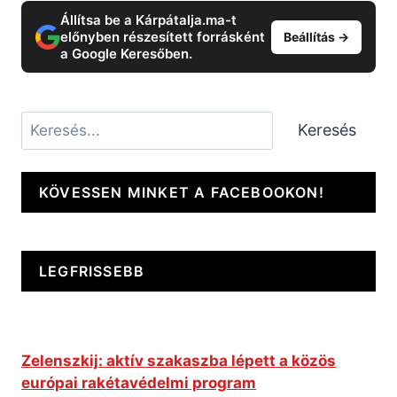
Állítsa be a Kárpátalja.ma-t
előnyben részesített forrásként
Beállítás →
a Google Keresőben.
Keresés
Keresés
KÖVESSEN MINKET A FACEBOOKON!
LEGFRISSEBB
Zelenszkij: aktív szakaszba lépett a közös
európai rakétavédelmi program