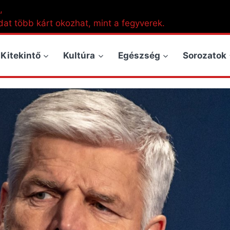
,
dat több kárt okozhat, mint a fegyverek.
Kitekintő
Kultúra
Egészség
Sorozatok