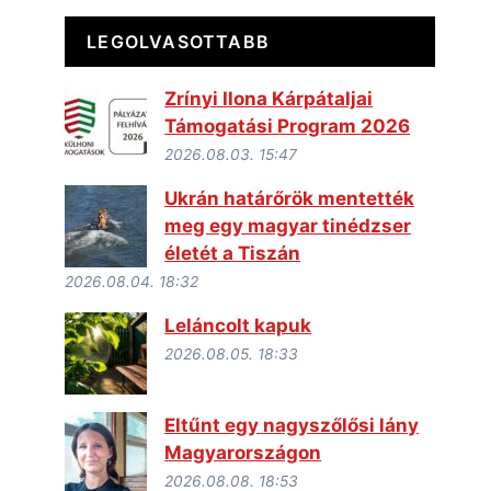
LEGOLVASOTTABB
Zrínyi Ilona Kárpátaljai
Támogatási Program 2026
2026.08.03. 15:47
Ukrán határőrök mentették
meg egy magyar tinédzser
életét a Tiszán
2026.08.04. 18:32
Leláncolt kapuk
2026.08.05. 18:33
Eltűnt egy nagyszőlősi lány
Magyarországon
2026.08.08. 18:53