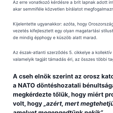
Az erre vonatkozó kérdésre a brit lapnak adott in
akar semmiféle közvetlen bírálatot megfogalmaz
Kijelentette ugyanakkor: azóta, hogy Oroszország
vezetés kifejlesztett egy olyan magatartási stílu
de mindig épphogy e küszöb alatt marad.
Az észak-atlanti szerződés 5. cikkelye a kollekt
valamelyik tagját támadás éri, az összes többi t
A cseh elnök szerint az orosz ka
a NATO döntéshozatali bénultságá
megkérdezte tőlük, hogy miért pro
volt, hogy
„azért, mert megtehetj
amelyet megengedtünk nekik”