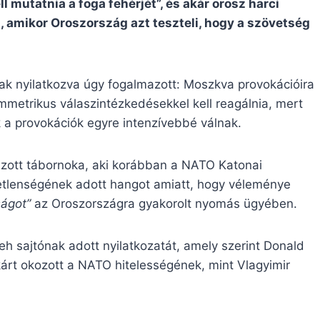
l mutatnia a foga fehérjét”, és akár orosz harci
t, amikor Oroszország azt teszteli, hogy a szövetség
nak nyilatkozva úgy fogalmazott: Moszkva provokációira
metrikus válaszintézkedésekkel kell reagálnia, mert
k a provokációk egyre intenzívebbé válnak.
azott tábornoka, aki korábban a NATO Katonai
detlenségének adott hangot amiatt, hogy véleménye
ságot”
az Oroszországra gyakorolt nyomás ügyében.
eh sajtónak adott nyilatkozatát, amely szerint Donald
árt okozott a NATO hitelességének, mint Vlagyimir