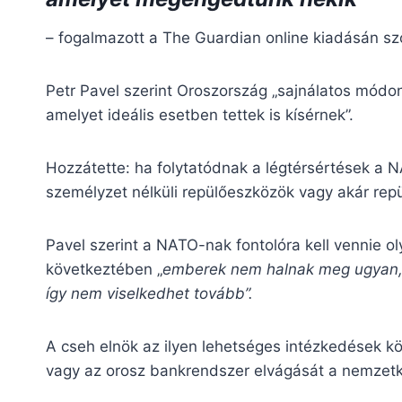
– fogalmazott a The Guardian online kiadásán sz
Petr Pavel szerint Oroszország „sajnálatos módon
amelyet ideális esetben tettek is kísérnek”.
Hozzátette: ha folytatódnak a légtérsértések a NA
személyzet nélküli repülőeszközök vagy akár repü
Pavel szerint a NATO-nak fontolóra kell vennie 
következtében „
emberek nem halnak meg ugyan,
így nem viselkedhet tovább”.
A cseh elnök az ilyen lehetséges intézkedések köz
vagy az orosz bankrendszer elvágását a nemzetk