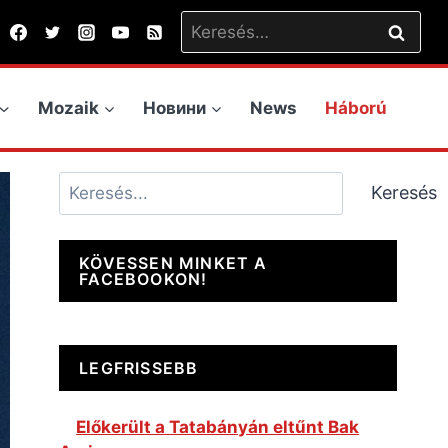
Keresés:
Mozaik
Новини
News
Háború
Keresés
Keresés
KÖVESSEN MINKET A
FACEBOOKON!
LEGFRISSEBB
Előkerült a Tatabányán eltűnt Bak