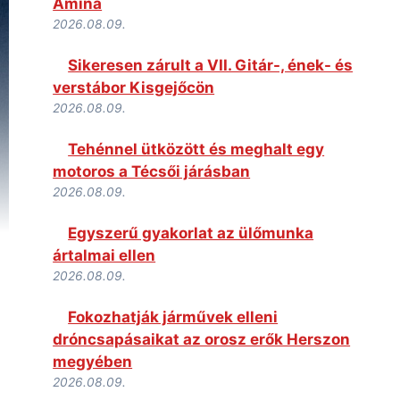
Amina
2026.08.09.
Sikeresen zárult a VII. Gitár-, ének- és
verstábor Kisgejőcön
2026.08.09.
Tehénnel ütközött és meghalt egy
motoros a Técsői járásban
2026.08.09.
Egyszerű gyakorlat az ülőmunka
ártalmai ellen
2026.08.09.
Fokozhatják járművek elleni
dróncsapásaikat az orosz erők Herszon
megyében
2026.08.09.