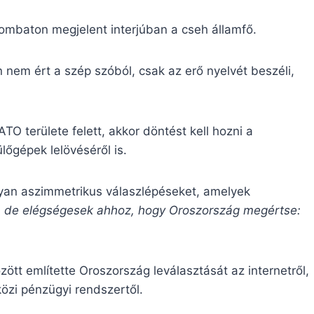
ombaton megjelent interjúban a cseh államfő.
 nem ért a szép szóból, csak az erő nyelvét beszéli,
TO területe felett, akkor döntést kell hozni a
lőgépek lelövéséről is.
olyan aszimmetrikus válaszlépéseket, amelyek
 de elégségesek ahhoz, hogy Oroszország megértse:
ött említette Oroszország leválasztását az internetről,
özi pénzügyi rendszertől.