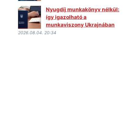
Nyugdíj munkakönyv nélkül:
így igazolható a
munkaviszony Ukrajnában
2026.08.04. 20:34