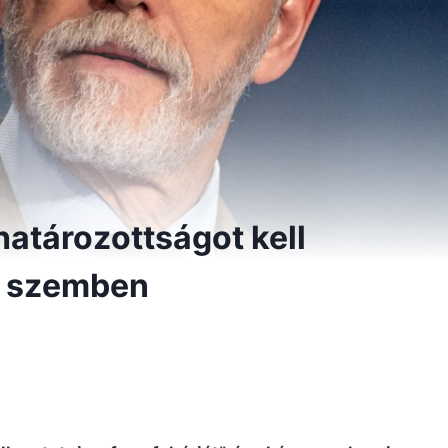
atározottságot kell
l szemben