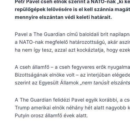
Petr Pavel cseh elnök szerint a NATO-nak „ki kel
repülőgépek lelövésére is el kell szánnia magá
mennyire elszántan védi keleti határait.
Pavel a The Guardian című baloldali brit napilap
a NATO-nak megfelelő határozottságú, akár aszim
ha nem így tesz, azzal azt kockáztatja, hogy eze
A cseh államfő – a cseh fegyveres erők nyugalm
Bizottságának elnöke volt – az interjúban elége
szerint az Egyesült Államok
„nem tanúsít elszánt
A The Guardian felidézi Pavel egyik korábbi, a cs
Trump amerikai elnök néhány hét alatt nagyobb k
Putyin orosz államfő évek alatt.