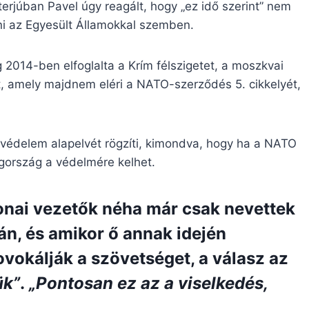
terjúban Pavel úgy reagált, hogy „ez idő szerint” nem
ni az Egyesült Államokkal szemben.
 2014-ben elfoglalta a Krím félszigetet, a moszkvai
st, amely majdnem eléri a NATO-szerződés 5. cikkelyét,
ív védelem alapelvét rögzíti, kimondva, hogy ha a NATO
agország a védelmére kelhet.
tonai vezetők néha már csak nevettek
n, és amikor ő annak idején
vokálják a szövetséget, a válasz az
ük”
.
„Pontosan ez az a viselkedés,