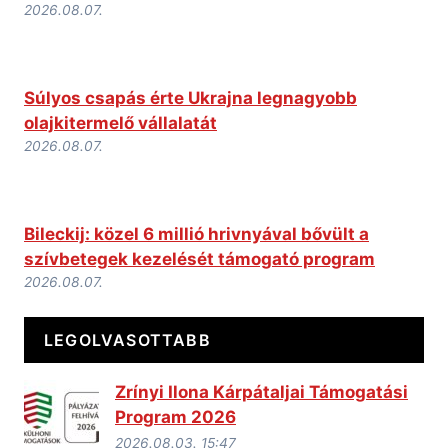
2026.08.07.
Súlyos csapás érte Ukrajna legnagyobb
olajkitermelő vállalatát
2026.08.07.
Bileckij: közel 6 millió hrivnyával bővült a
szívbetegek kezelését támogató program
2026.08.07.
LEGOLVASOTTABB
Zrínyi Ilona Kárpátaljai Támogatási
Program 2026
2026.08.03. 15:47