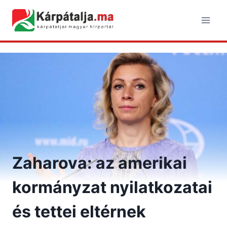
Skip
to
content
Zaharova: az amerikai
kormányzat nyilatkozatai
és tettei eltérnek