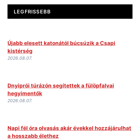
LEGFRISSEBB
Újabb elesett katonától búcsúzik a Csapi
kistérség
2026.08.07.
Dnyiprói túrázón segítettek a fülöpfalvai
hegyimentők
2026.08.07.
Napi fél óra olvasás akár évekkel hozzájárulhat
a hosszabb élethez