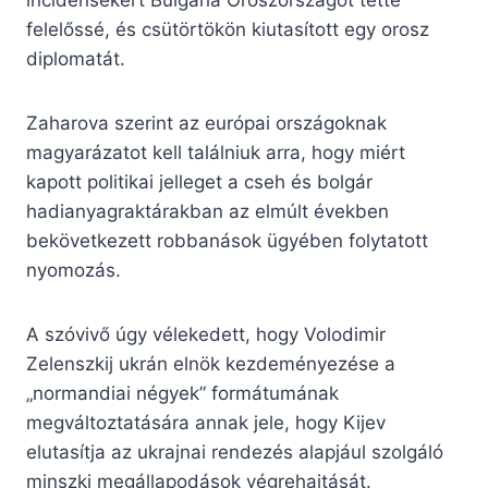
incidensekért Bulgária Oroszországot tette
felelőssé, és csütörtökön kiutasított egy orosz
diplomatát.
Zaharova szerint az európai országoknak
magyarázatot kell találniuk arra, hogy miért
kapott politikai jelleget a cseh és bolgár
hadianyagraktárakban az elmúlt években
bekövetkezett robbanások ügyében folytatott
nyomozás.
A szóvivő úgy vélekedett, hogy Volodimir
Zelenszkij ukrán elnök kezdeményezése a
„normandiai négyek” formátumának
megváltoztatására annak jele, hogy Kijev
elutasítja az ukrajnai rendezés alapjául szolgáló
minszki megállapodások végrehajtását.