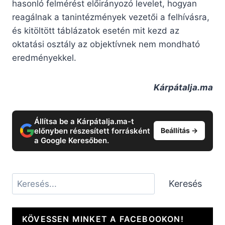
hasonló felmérést előirányozó levelet, hogyan
reagálnak a tanintézmények vezetői a felhívásra,
és kitöltött táblázatok esetén mit kezd az
oktatási osztály az objektívnek nem mondható
eredményekkel.
Kárpátalja.ma
Állítsa be a Kárpátalja.ma-t
előnyben részesített forrásként
Beállítás →
a Google Keresőben.
Keresés
Keresés
KÖVESSEN MINKET A FACEBOOKON!