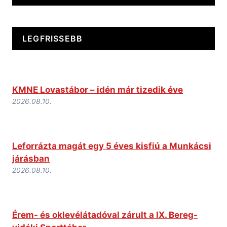
LEGFRISSEBB
KMNE Lovastábor – idén már tizedik éve
2026.08.10.
Leforrázta magát egy 5 éves kisfiú a Munkácsi
járásban
2026.08.10.
Érem- és oklevélátadóval zárult a IX. Bereg-