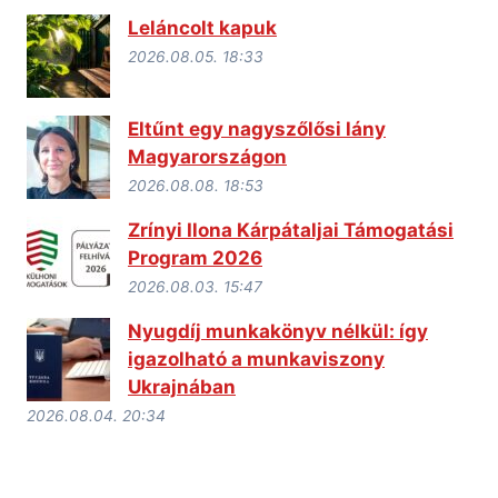
Leláncolt kapuk
2026.08.05. 18:33
Eltűnt egy nagyszőlősi lány
Magyarországon
2026.08.08. 18:53
Zrínyi Ilona Kárpátaljai Támogatási
Program 2026
2026.08.03. 15:47
Nyugdíj munkakönyv nélkül: így
igazolható a munkaviszony
Ukrajnában
2026.08.04. 20:34