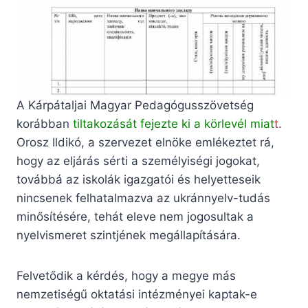
A Kárpátaljai Magyar Pedagógusszövetség
korábban
tiltakozását fejezte ki a körlevél miat
t
.
Orosz Ildikó, a szervezet elnöke emlékeztet rá,
hogy az eljárás sérti a személyiségi jogokat,
továbbá az iskolák igazgatói és helyetteseik
nincsenek felhatalmazva az ukránnyelv-tudás
minősítésére, tehát eleve nem jogosultak a
nyelvismeret szintjének megállapítására.
Felvetődik a kérdés, hogy a megye más
nemzetiségű oktatási intézményei kaptak-e