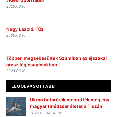
vidéki Sporttábor
2026.08.10.
Nagy László: Tűz
2026.08.10.
Többen megsebesültek Szumiban az éjszakai
orosz légicsapásokban
2026.08.10.
LEGOLVASOTTABB
Ukrán határőrök mentették meg egy
magyar tinédzser életét a Tiszán
2026.08.04. 18:32