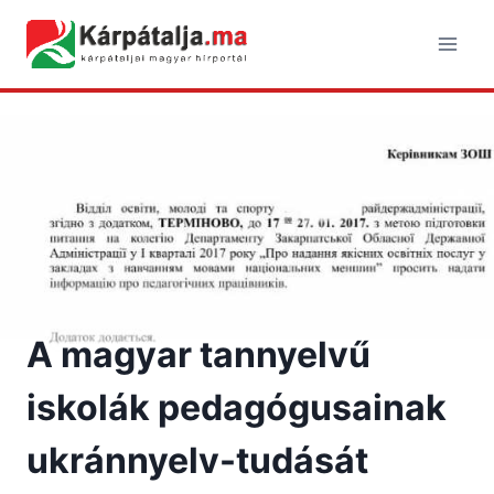
Skip
to
content
A magyar tannyelvű
iskolák pedagógusainak
ukránnyelv-tudását