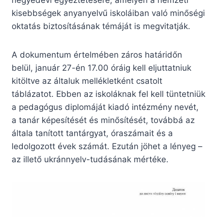
negyedévi egyeztetésére, amelyen a nemzeti
kisebbségek anyanyelvű iskoláiban való minőségi
oktatás biztosításának témáját is megvitatják.
A dokumentum értelmében záros határidőn
belül, január 27-én 17.00 óráig kell eljuttatniuk
kitöltve az általuk mellékletként csatolt
táblázatot. Ebben az iskoláknak fel kell tüntetniük
a pedagógus diplomáját kiadó intézmény nevét,
a tanár képesítését és minősítését, továbbá az
általa tanított tantárgyat, óraszámait és a
ledolgozott évek számát. Ezután jöhet a lényeg –
az illető ukránnyelv-tudásának mértéke.