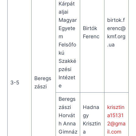
Kárpát
aljai
Magyar
birtok.f
Egyete
Birtók
erenc@
m
Ferenc
kmf.org
Felsőfo
.ua
kú
Szakké
pzési
Intézet
Beregs
3-5
e
zászi
Beregs
zászi
Hadna
krisztin
Horvát
gy
a15131
h Anna
Krisztin
2@gma
Gimnáz
a
il.com