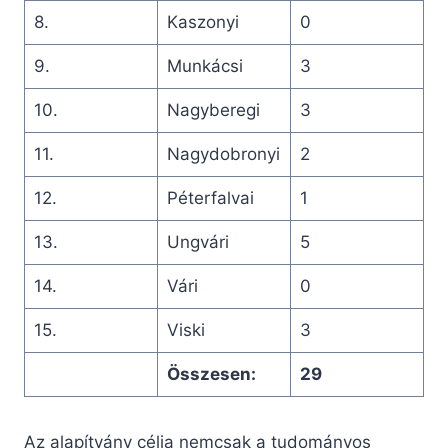
8.
Kaszonyi
0
9.
Munkácsi
3
10.
Nagyberegi
3
11.
Nagydobronyi
2
12.
Péterfalvai
1
13.
Ungvári
5
14.
Vári
0
15.
Viski
3
Összesen:
29
Az alapítvány célja nemcsak a tudományos