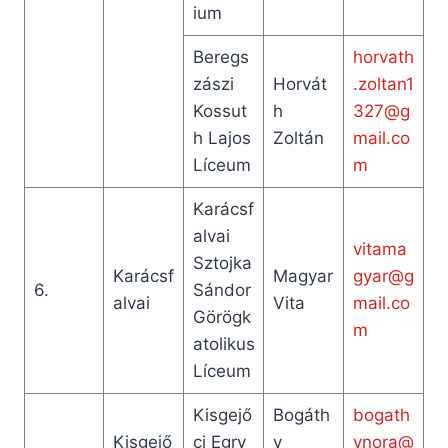
ium
Beregs
horvath
zászi
Horvát
.zoltan1
Kossut
h
327@g
h Lajos
Zoltán
mail.co
Líceum
m
Karácsf
alvai
vitama
Sztojka
Karácsf
Magyar
gyar@g
6.
Sándor
alvai
Vita
mail.co
Görögk
m
atolikus
Líceum
Kisgejő
Bogáth
bogath
Kisgejő
ci Egry
y
ynora@