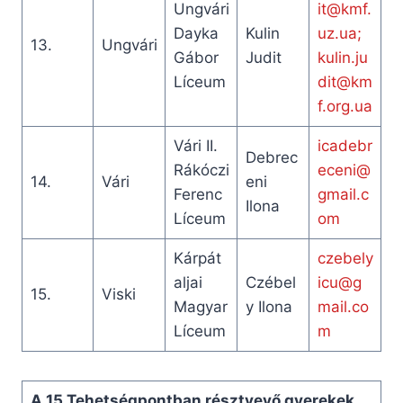
Ungvári
it@kmf.
Dayka
Kulin
uz.ua
;
13.
Ungvári
Gábor
Judit
kulin.ju
Líceum
dit@km
f.org.ua
Vári II.
icadebr
Debrec
Rákóczi
eceni@
14.
Vári
eni
Ferenc
gmail.c
Ilona
Líceum
om
Kárpát
czebely
aljai
Czébel
icu@g
15.
Viski
Magyar
y Ilona
mail.co
Líceum
m
A 15 Tehetségpontban résztvevő gyerekek