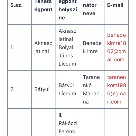
Tehets
égpont
S.sz.
nátor
E-mail
égpont
helyszí
neve
ne
Aknasz
benede
latinai
Aknasz
Benede
kimre18
1.
Bolyai
latinai
k Imre
02@gm
János
ail.com
Líceum
Tarane
taranen
Bátyúi
nkó
kom198
2.
Bátyúi
Líceum
Marian
0@gma
na
il.com
II.
Rákóczi
Ferenc