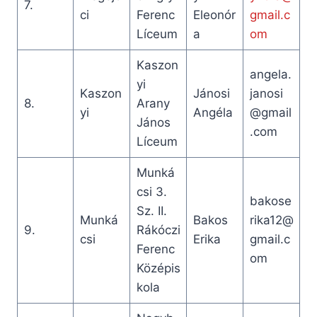
7.
ci
Ferenc
Eleonór
gmail.c
Líceum
a
om
Kaszon
angela.
yi
Kaszon
Jánosi
janosi
8.
Arany
yi
Angéla
@gmail
János
.com
Líceum
Munká
csi 3.
bakose
Sz. II.
Munká
Bakos
rika12@
9.
Rákóczi
csi
Erika
gmail.c
Ferenc
om
Középis
kola