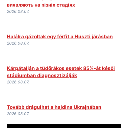
виявляють на пізніх стадіях
2026.08.07.
Halálra gázoltak egy férfit a Huszti járásban
2026.08.07.
Kárpátalján a tüdőrákos esetek 85%-át késői
stádiumban diagnosztizálják
2026.08.07.
Tovább drágulhat a hajdina Ukrajnában
2026.08.07.