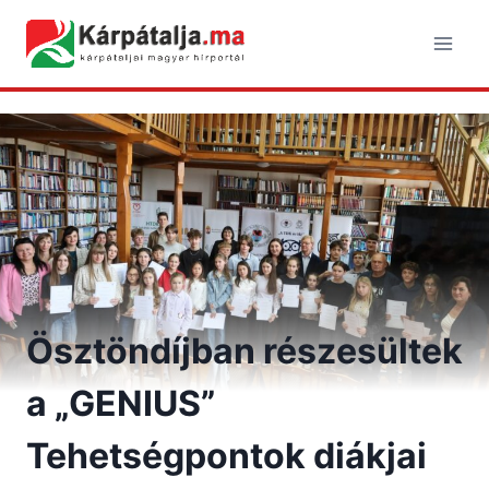
Skip
to
content
Ösztöndíjban részesültek
a „GENIUS”
Tehetségpontok diákjai