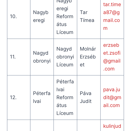
Nagyb
tar.time
eregi
Nagyb
Tar
a87@g
10.
Reform
eregi
Tímea
mail.co
átus
m
Líceum
erzseb
Nagyd
Molnár
Nagyd
et.zsofi
11.
obronyi
Erzséb
obronyi
@gmail
Líceum
et
.com
Péterfa
lvai
pava.ju
Péterfa
Páva
12.
Reform
dit@gm
lvai
Judit
átus
ail.com
Líceum
kulinjud