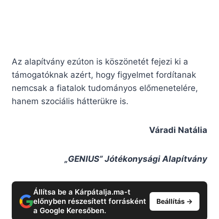
Az alapítvány ezúton is köszönetét fejezi ki a
támogatóknak azért, hogy figyelmet fordítanak
nemcsak a fiatalok tudományos előmenetelére,
hanem szociális hátterükre is.
Váradi Natália
„GENIUS” Jótékonysági Alapítvány
Állítsa be a Kárpátalja.ma-t
előnyben részesített forrásként
Beállítás →
a Google Keresőben.