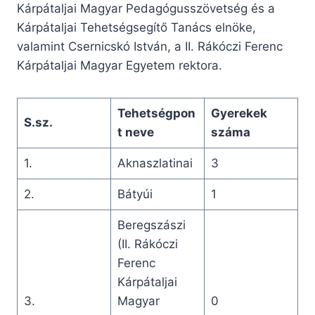
Kárpátaljai Magyar Pedagógusszövetség és a
Kárpátaljai Tehetségsegítő Tanács elnöke,
valamint Csernicskó István, a II. Rákóczi Ferenc
Kárpátaljai Magyar Egyetem rektora.
Tehetségpon
Gyerekek
S.sz.
t neve
száma
1.
Aknaszlatinai
3
2.
Bátyúi
1
Beregszászi
(II. Rákóczi
Ferenc
Kárpátaljai
3.
Magyar
0