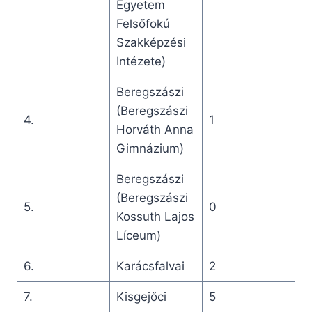
Egyetem
Felsőfokú
Szakképzési
Intézete)
Beregszászi
(Beregszászi
4.
1
Horváth Anna
Gimnázium)
Beregszászi
(Beregszászi
5.
0
Kossuth Lajos
Líceum)
6.
Karácsfalvai
2
7.
Kisgejőci
5