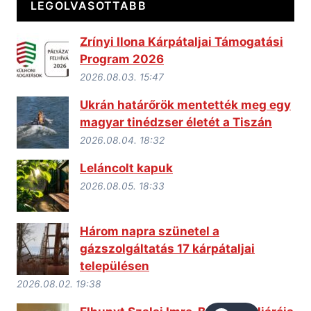
LEGOLVASOTTABB
Zrínyi Ilona Kárpátaljai Támogatási
Program 2026
2026.08.03. 15:47
Ukrán határőrök mentették meg egy
magyar tinédzser életét a Tiszán
2026.08.04. 18:32
Leláncolt kapuk
2026.08.05. 18:33
Három napra szünetel a
gázszolgáltatás 17 kárpátaljai
településen
2026.08.02. 19:38