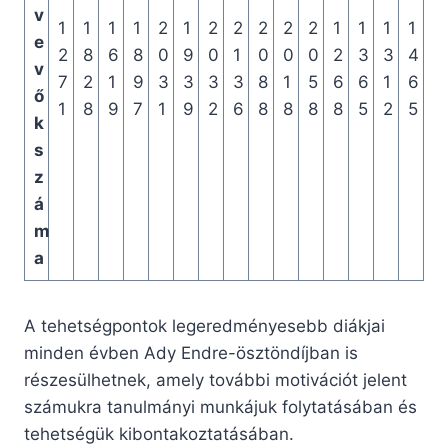
v
1
1
1
1
2
1
2
2
2
2
2
1
1
1
1
e
2
8
6
8
0
9
0
1
0
0
0
2
3
3
4
v
7
2
1
9
3
3
3
3
8
1
5
6
6
1
6
ő
1
8
9
7
1
9
2
6
8
8
8
8
5
2
5
k
s
z
á
m
a
A tehetségpontok legeredményesebb diákjai
minden évben Ady Endre-ösztöndíjban is
részesülhetnek, amely további motivációt jelent
számukra tanulmányi munkájuk folytatásában és
tehetségük kibontakoztatásában.