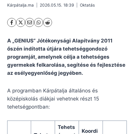
Kárpátalja.ma
2026.05.15. 18:39
Oktatás
A „GENIUS” Jótékonysági Alapítvány 2011
őszén indította útjára tehetséggondozó
programját, amelynek célja a tehetséges
gyermekek felkarolása, segítése és fejlesztése
az esélyegyenlőség jegyében.
A programban Kárpátalja általános és
középiskolás diákjai vehetnek részt 15
tehetségpontban:
Tehets
Koordi