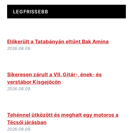
LEGFRISSEBB
Előkerült a Tatabányán eltűnt Bak Amina
2026.08.09.
Sikeresen zárult a VII. Gitár-, ének- és
verstábor Kisgejőcön
2026.08.09.
Tehénnel ütközött és meghalt egy motoros a
Técsői járásban
2026.08.09.