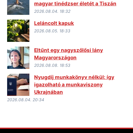
magyar tinédzser életét a Tiszán
2026.08.04. 18:32
Leláncolt kapuk
2026.08.05. 18:33
Eltűnt egy nagyszőlősi lány
Magyarországon
2026.08.08. 18:53
Nyugdíj munkakönyv nélkül: így
igazolható a munkaviszony
Ukrajnában
2026.08.04. 20:34