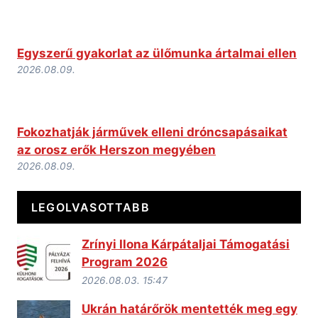
Egyszerű gyakorlat az ülőmunka ártalmai ellen
2026.08.09.
Fokozhatják járművek elleni dróncsapásaikat
az orosz erők Herszon megyében
2026.08.09.
LEGOLVASOTTABB
Zrínyi Ilona Kárpátaljai Támogatási
Program 2026
2026.08.03. 15:47
Ukrán határőrök mentették meg egy