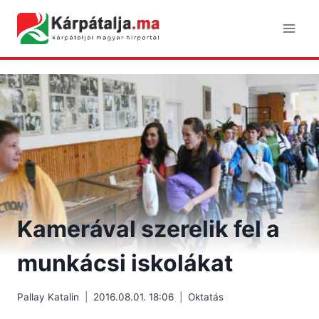
Skip
to
content
Kamerával szerelik fel a
munkácsi iskolákat
Pallay Katalin
2016.08.01. 18:06
Oktatás