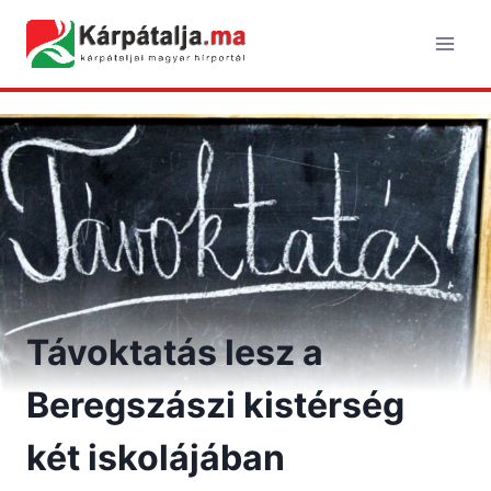
Skip
to
content
Távoktatás lesz a
Beregszászi kistérség
két iskolájában