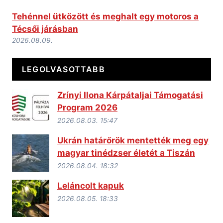
Tehénnel ütközött és meghalt egy motoros a
Técsői járásban
2026.08.09.
LEGOLVASOTTABB
Zrínyi Ilona Kárpátaljai Támogatási
Program 2026
2026.08.03. 15:47
Ukrán határőrök mentették meg egy
magyar tinédzser életét a Tiszán
2026.08.04. 18:32
Leláncolt kapuk
2026.08.05. 18:33