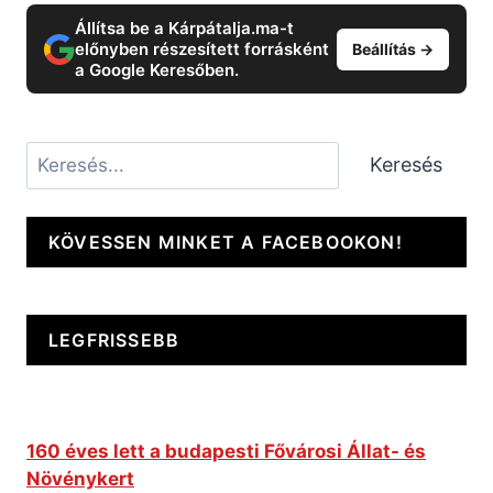
Állítsa be a Kárpátalja.ma-t
előnyben részesített forrásként
Beállítás →
a Google Keresőben.
Keresés
Keresés
KÖVESSEN MINKET A FACEBOOKON!
LEGFRISSEBB
160 éves lett a budapesti Fővárosi Állat- és
Növénykert