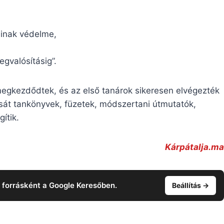
ainak védelme,
egvalósításig”.
egkezdődtek, és az első tanárok sikeresen elvégezték
ását tankönyvek, füzetek, módszertani útmutatók,
ítik.
Kárpátalja.ma
t forrásként a Google Keresőben.
Beállítás →