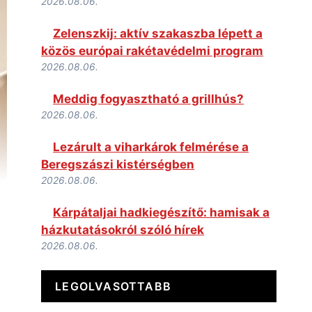
2026.08.06.
Zelenszkij: aktív szakaszba lépett a
közös európai rakétavédelmi program
2026.08.06.
Meddig fogyasztható a grillhús?
2026.08.06.
Lezárult a viharkárok felmérése a
Beregszászi kistérségben
2026.08.06.
Kárpátaljai hadkiegészítő: hamisak a
házkutatásokról szóló hírek
2026.08.06.
LEGOLVASOTTABB