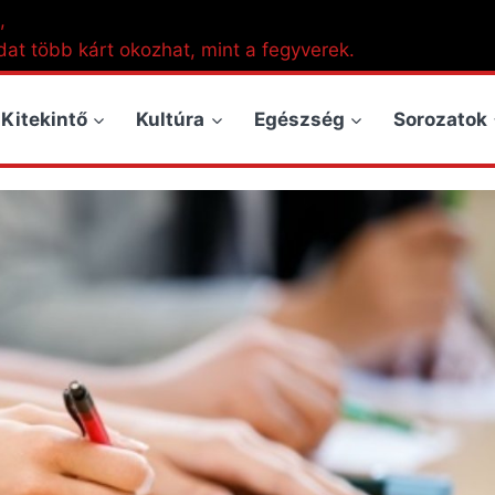
,
dat több kárt okozhat, mint a fegyverek.
Kitekintő
Kultúra
Egészség
Sorozatok