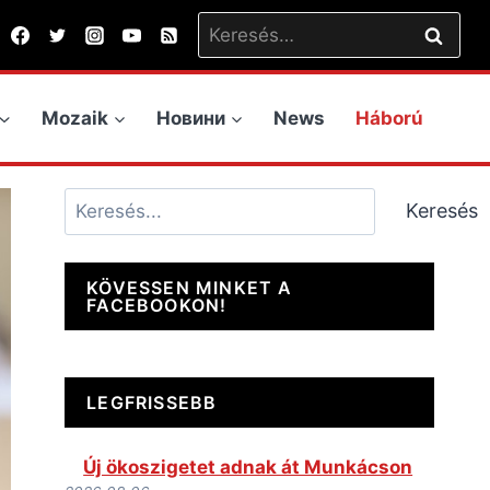
Keresés:
Mozaik
Новини
News
Háború
Keresés
Keresés
KÖVESSEN MINKET A
FACEBOOKON!
LEGFRISSEBB
Új ökoszigetet adnak át Munkácson