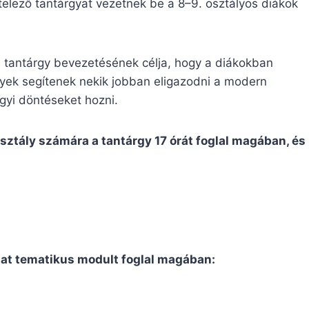
ötelező tantárgyat vezetnek be a 8–9. osztályos diákok
ű tantárgy bevezetésének célja, hogy a diákokban
lyek segítenek nekik jobban eligazodni a modern
yi döntéseket hozni.
osztály számára a tantárgy 17 órát foglal magában, és
 hat tematikus modult foglal magában: