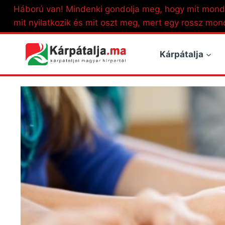
Skip
Háború van! Mindenki gondolja meg, hogy mit mond
to
mit nyilatkozik és mit oszt meg, mert egy rossz mon
content
Kárpátalja