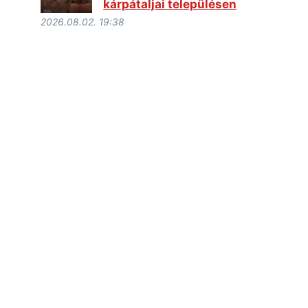
kárpátaljai településen
2026.08.02. 19:38