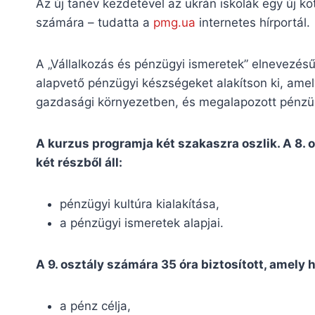
Az új tanév kezdetével az ukrán iskolák egy új k
számára – tudatta a
pmg.ua
internetes hírportál.
A „Vállalkozás és pénzügyi ismeretek” elnevezés
alapvető pénzügyi készségeket alakítson ki, ame
gazdasági környezetben, és megalapozott pénzüg
A kurzus programja két szakaszra oszlik. A 8. 
két részből áll:
pénzügyi kultúra kialakítása,
a pénzügyi ismeretek alapjai.
A 9. osztály számára 35 óra biztosított, amely
a pénz célja,