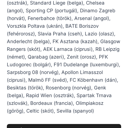
(osztrák), Standard Liege (belga), Chelsea
(angol), Sporting CP (portugál), Dinamo Zagreb
(horvát), Fenerbahce (török), Arsenal (angol),
Vorszkla Poltava (ukrán), BATE Boriszov
(fehérorosz), Slavia Praha (cseh), Lazio (olasz),
Anderlecht (belga), FK Asztana (kazah), Glasgow
Rangers (skót), AEK Larnaca (ciprusi), RB Leipzig
(német), Qarabag (azeri), Zenit (orosz), PFK
Ludogorec (bolgár), F91 Dudelange (luxemburgi),
Sarpsborg 08 (norvég), Apollon Limasszol
(ciprusi), Malmö FF (svéd), FC Köbenhavn (dán),
Besiktas (török), Rosenborg (norvég), Genk
(belga), Rapid Wien (osztrák), Spartak Trnava
(szlovák), Bordeaux (francia), Olimpiakosz
(görög), Celtic (skót), Sevilla (spanyol)