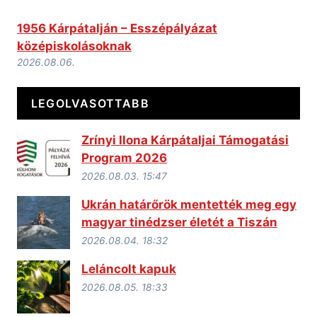
1956 Kárpátalján – Esszépályázat
középiskolásoknak
2026.08.06.
LEGOLVASOTTABB
Zrínyi Ilona Kárpátaljai Támogatási
Program 2026
2026.08.03. 15:47
Ukrán határőrök mentették meg egy
magyar tinédzser életét a Tiszán
2026.08.04. 18:32
Leláncolt kapuk
2026.08.05. 18:33