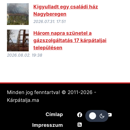
Kigyulladt egy családi ház
Nagyberegen
2026.07.31. 17:51
Három napra szünetel a
gázszolgáltatás 17 kárpátaljai
településen
2026.08.02. 19:38
Minden jog fenntartva! © 2011-2026 -
Kárpátalja.ma
Címlap
Impresszum