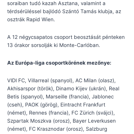
soraiban tudó kazah Asztana, valamint a
térdsérüléssel bajlódó Szántó Tamás klubja, az
osztrák Rapid Wien.
A 12 négycsapatos csoport beosztását pénteken
13 órakor sorsolják ki Monte-Carlóban.
Az Európa-liga csoportkörének mezőnye:
VIDI FC, Villarreal (spanyol), AC Milan (olasz),
Akhisarspor (török), Dinamo Kijev (ukrán), Real
Betis (spanyol), Marseille (francia), Jablonec
(cseh), PAOK (görög), Eintracht Frankfurt
(német), Rennes (francia), FC Zürich (svájci),
Szpartak Moszkva (orosz), Bayer Leverkusen
(német), FC Krasznodar (orosz), Salzburg