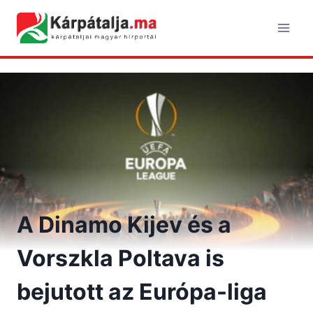
Skip
to
content
A Dinamo Kijev és a
Vorszkla Poltava is
bejutott az Európa-liga