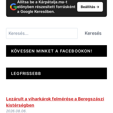
Állítsa be a Kárpátalja.ma-t
előnyben részesített forrásként
Beállítás →
a Google Keresőben.
Keresés
Keresés
KÖVESSEN MINKET A FACEBOOKON!
LEGFRISSEBB
Lezárult a viharkárok felmérése a Beregszászi
kistérségben
2026.08.06.