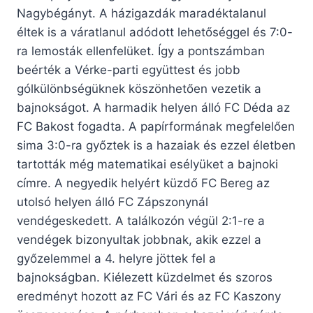
Nagybégányt. A házigazdák maradéktalanul
éltek is a váratlanul adódott lehetőséggel és 7:0-
ra lemosták ellenfelüket. Így a pontszámban
beérték a Vérke-parti együttest és jobb
gólkülönbségüknek köszönhetően vezetik a
bajnokságot. A harmadik helyen álló FC Déda az
FC Bakost fogadta. A papírformának megfelelően
sima 3:0-ra győztek is a hazaiak és ezzel életben
tartották még matematikai esélyüket a bajnoki
címre. A negyedik helyért küzdő FC Bereg az
utolsó helyen álló FC Zápszonynál
vendégeskedett. A találkozón végül 2:1-re a
vendégek bizonyultak jobbnak, akik ezzel a
győzelemmel a 4. helyre jöttek fel a
bajnokságban. Kiélezett küzdelmet és szoros
eredményt hozott az FC Vári és az FC Kaszony