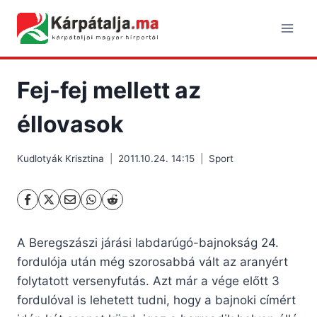
Skip
to
content
Fej-fej mellett az
éllovasok
Kudlotyák Krisztina
2011.10.24. 14:15
Sport
A Beregszászi járási labdarúgó-bajnokság 24.
fordulója után még szorosabbá vált az aranyért
folytatott versenyfutás. Azt már a vége előtt 3
fordulóval is lehetett tudni, hogy a bajnoki címért