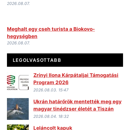
2026.08.07.
Meghalt egy cseh turista a Biokovo-
hegységben
2026.08.07.
LEGOLVASOTTABB
Zrínyi Ilona Kárpátaljai Támogatási
Program 2026
2026.08.03. 15:47
Ukrán határőrök mentették meg egy
magyar tinédzser életét a Tiszán
2026.08.04. 18:32
Leláncolt kapuk