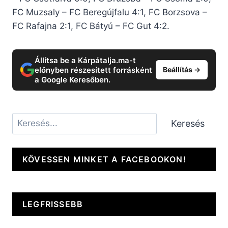
FC Muzsaly – FC Beregújfalu 4:1, FC Borzsova –
FC Rafajna 2:1, FC Bátyú – FC Gut 4:2.
Állítsa be a Kárpátalja.ma-t
előnyben részesített forrásként
Beállítás →
a Google Keresőben.
Keresés
Keresés
KÖVESSEN MINKET A FACEBOOKON!
LEGFRISSEBB