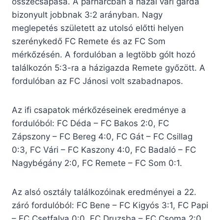
összecsapása. A párharcban a hazai vári gárda
bizonyult jobbnak 3:2 arányban. Nagy
meglepetés született az utolsó előtti helyen
szerénykedő FC Remete és az FC Som
mérkőzésén. A fordulóban a legtöbb gólt hozó
találkozón 5:3-ra a házigazda Remete győzött. A
fordulóban az FC Jánosi volt szabadnapos.
Az ifi csapatok mérkőzéseinek eredménye a
fordulóból: FC Déda – FC Bakos 2:0, FC
Zápszony – FC Bereg 4:0, FC Gát – FC Csillag
0:3, FC Vári – FC Kaszony 4:0, FC Badaló – FC
Nagybégány 2:0, FC Remete – FC Som 0:1.
Az alsó osztály találkozóinak eredményei a 22.
záró fordulóból: FC Bene – FC Kigyós 3:1, FC Papi
– FC Csetfalva 0:0, FC Druzsba – FC Csoma 2:0,