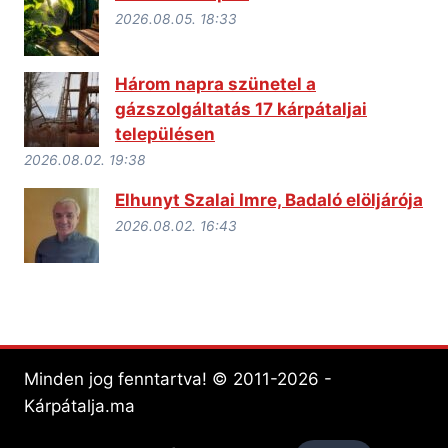
2026.08.05. 18:33
Három napra szünetel a
gázszolgáltatás 17 kárpátaljai
településen
2026.08.02. 19:38
Elhunyt Szalai Imre, Badaló elöljárója
2026.08.02. 16:43
Minden jog fenntartva! © 2011-2026 -
Kárpátalja.ma