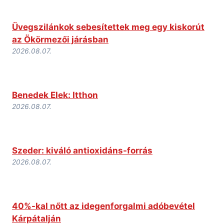
Üvegszilánkok sebesítettek meg egy kiskorút
az Ökörmezői járásban
2026.08.07.
Benedek Elek: Itthon
2026.08.07.
Szeder: kiváló antioxidáns-forrás
2026.08.07.
40%-kal nőtt az idegenforgalmi adóbevétel
Kárpátalján