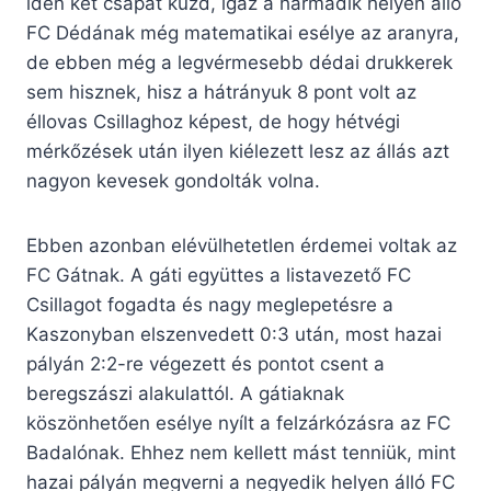
idén két csapat küzd, igaz a harmadik helyen álló
FC Dédának még matematikai esélye az aranyra,
de ebben még a legvérmesebb dédai drukkerek
sem hisznek, hisz a hátrányuk 8 pont volt az
éllovas Csillaghoz képest, de hogy hétvégi
mérkőzések után ilyen kiélezett lesz az állás azt
nagyon kevesek gondolták volna.
Ebben azonban elévülhetetlen érdemei voltak az
FC Gátnak. A gáti együttes a listavezető FC
Csillagot fogadta és nagy meglepetésre a
Kaszonyban elszenvedett 0:3 után, most hazai
pályán 2:2-re végezett és pontot csent a
beregszászi alakulattól. A gátiaknak
köszönhetően esélye nyílt a felzárkózásra az FC
Badalónak. Ehhez nem kellett mást tenniük, mint
hazai pályán megverni a negyedik helyen álló FC