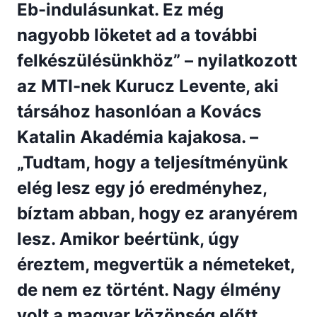
Eb-indulásunkat. Ez még
nagyobb löketet ad a további
felkészülésünkhöz” – nyilatkozott
az MTI-nek Kurucz Levente, aki
társához hasonlóan a Kovács
Katalin Akadémia kajakosa. –
„Tudtam, hogy a teljesítményünk
elég lesz egy jó eredményhez,
bíztam abban, hogy ez aranyérem
lesz. Amikor beértünk, úgy
éreztem, megvertük a németeket,
de nem ez történt. Nagy élmény
volt a magyar közönség előtt