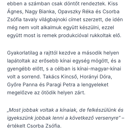
ebben a számban csak döntőt rendeztek. Kiss
Ágnes, Nagy Bianka, Opavszky Réka és Csorba
Zsófia tavaly világbajnoki címet szerzett, de idén
még nem volt alkalmuk együtt készülni, ezzel
együtt most is remek produkcióval rukkoltak elő.
Gyakorlatilag a rajttól kezdve a második helyen
lapátoltak az erősebb kínai egység mögött, és a
gyengébb előtt, s a célban is kínai-magyar-kínai
volt a sorrend. Takács Kincső, Horányi Dóra,
Győre Panna és Paragi Petra a lengyeleket
megelőzve az ötödik helyen zárt.
„Most jobbak voltak a kínaiak, de felkészülünk és
igyekszünk jobbak lenni a következő versenyre”
–
értékelt Csorba Zsófia.