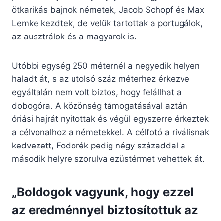
ötkarikás bajnok németek, Jacob Schopf és Max
Lemke kezdtek, de velük tartottak a portugálok,
az ausztrálok és a magyarok is.
Utóbbi egység 250 méternél a negyedik helyen
haladt át, s az utolsó száz méterhez érkezve
egyáltalán nem volt biztos, hogy felállhat a
dobogóra. A közönség támogatásával aztán
óriási hajrát nyitottak és végül egyszerre érkeztek
a célvonalhoz a németekkel. A célfotó a riválisnak
kedvezett, Fodorék pedig négy századdal a
második helyre szorulva ezüstérmet vehettek át.
„Boldogok vagyunk, hogy ezzel
az eredménnyel biztosítottuk az