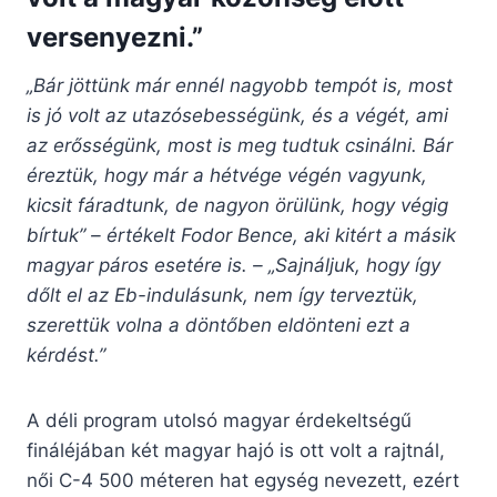
versenyezni.”
„Bár jöttünk már ennél nagyobb tempót is, most
is jó volt az utazósebességünk, és a végét, ami
az erősségünk, most is meg tudtuk csinálni. Bár
éreztük, hogy már a hétvége végén vagyunk,
kicsit fáradtunk, de nagyon örülünk, hogy végig
bírtuk” – értékelt Fodor Bence, aki kitért a másik
magyar páros esetére is. – „Sajnáljuk, hogy így
dőlt el az Eb-indulásunk, nem így terveztük,
szerettük volna a döntőben eldönteni ezt a
kérdést.”
A déli program utolsó magyar érdekeltségű
fináléjában két magyar hajó is ott volt a rajtnál,
női C-4 500 méteren hat egység nevezett, ezért