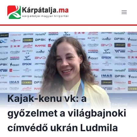
Skip
to
content
Kajak-kenu vk: a
győzelmet a világbajnoki
címvédő ukrán Ludmila