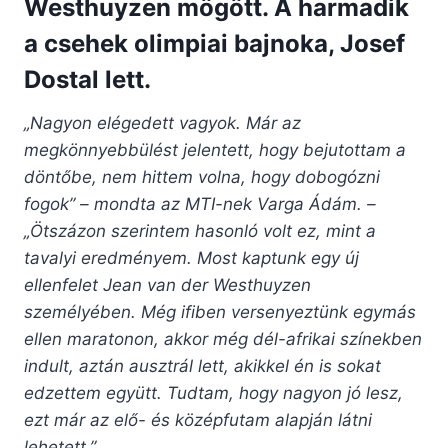
Westhuyzen mögött. A harmadik
a csehek olimpiai bajnoka, Josef
Dostal lett.
„Nagyon elégedett vagyok. Már az
megkönnyebbülést jelentett, hogy bejutottam a
döntőbe, nem hittem volna, hogy dobogózni
fogok” – mondta az MTI-nek Varga Ádám. –
„Ötszázon szerintem hasonló volt ez, mint a
tavalyi eredményem. Most kaptunk egy új
ellenfelet Jean van der Westhuyzen
személyében. Még ifiben versenyeztünk egymás
ellen maratonon, akkor még dél-afrikai színekben
indult, aztán ausztrál lett, akikkel én is sokat
edzettem együtt. Tudtam, hogy nagyon jó lesz,
ezt már az elő- és középfutam alapján látni
lehetett.”