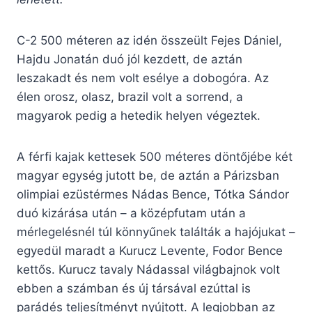
C-2 500 méteren az idén összeült Fejes Dániel,
Hajdu Jonatán duó jól kezdett, de aztán
leszakadt és nem volt esélye a dobogóra. Az
élen orosz, olasz, brazil volt a sorrend, a
magyarok pedig a hetedik helyen végeztek.
A férfi kajak kettesek 500 méteres döntőjébe két
magyar egység jutott be, de aztán a Párizsban
olimpiai ezüstérmes Nádas Bence, Tótka Sándor
duó kizárása után – a középfutam után a
mérlegelésnél túl könnyűnek találták a hajójukat –
egyedül maradt a Kurucz Levente, Fodor Bence
kettős. Kurucz tavaly Nádassal világbajnok volt
ebben a számban és új társával ezúttal is
parádés teljesítményt nyújtott. A legjobban az