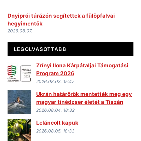
Dnyiprói túrázón segítettek a fülöpfalvai
hegyimentők
2026.08.07.
LEGOLVASOTTABB
Zrínyi Ilona Kárpátaljai Támogatási
Program 2026
2026.08.03. 15:47
Ukrán határőrök mentették meg egy
magyar tinédzser életét a Tiszán
2026.08.04. 18:32
Leláncolt kapuk
2026.08.05. 18:33