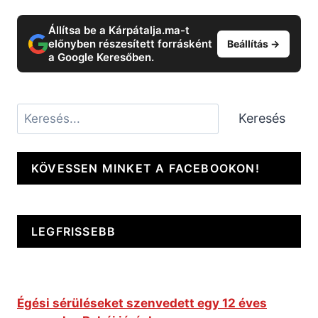
Állítsa be a Kárpátalja.ma-t
előnyben részesített forrásként
Beállítás →
a Google Keresőben.
Keresés
Keresés
KÖVESSEN MINKET A FACEBOOKON!
LEGFRISSEBB
Égési sérüléseket szenvedett egy 12 éves