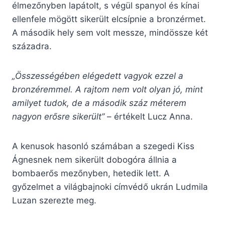
élmezőnyben lapátolt, s végül spanyol és kínai
ellenfele mögött sikerült elcsípnie a bronzérmet.
A második hely sem volt messze, mindössze két
századra.
„Összességében elégedett vagyok ezzel a
bronzéremmel. A rajtom nem volt olyan jó, mint
amilyet tudok, de a második száz méterem
nagyon erősre sikerült”
– értékelt Lucz Anna.
A kenusok hasonló számában a szegedi Kiss
Ágnesnek nem sikerült dobogóra állnia a
bombaerős mezőnyben, hetedik lett. A
győzelmet a világbajnoki címvédő ukrán Ludmila
Luzan szerezte meg.