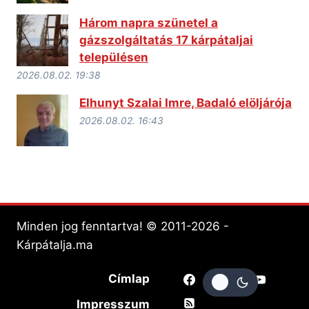
Három napra szünetel a
gázszolgáltatás 17 kárpátaljai
településen
2026.08.02. 19:38
Elhunyt Szalai Imre, Badaló elöljárója
2026.08.02. 16:43
Minden jog fenntartva! © 2011-2026 -
Kárpátalja.ma
Címlap
Impresszum