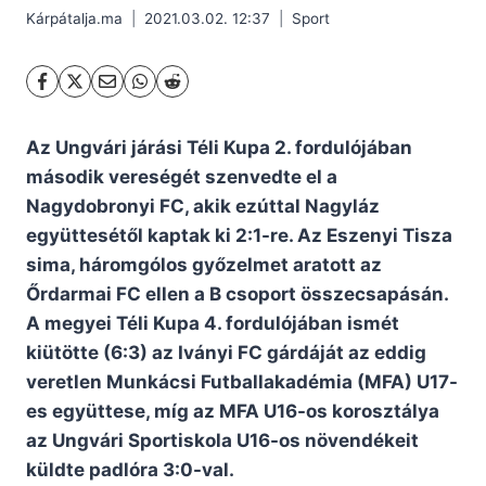
Kárpátalja.ma
2021.03.02. 12:37
Sport
Az Ungvári járási Téli Kupa 2. fordulójában
második vereségét szenvedte el a
Nagydobronyi FC, akik ezúttal Nagyláz
együttesétől kaptak ki 2:1-re. Az Eszenyi Tisza
sima, háromgólos győzelmet aratott az
Őrdarmai FC ellen a B csoport összecsapásán.
A megyei Téli Kupa 4. fordulójában ismét
kiütötte (6:3) az Iványi FC gárdáját az eddig
veretlen Munkácsi Futballakadémia (MFA) U17-
es együttese, míg az MFA U16-os korosztálya
az Ungvári Sportiskola U16-os növendékeit
küldte padlóra 3:0-val.