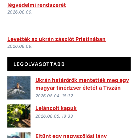
légvédelmi rendszerét
2026.08.09.
Levették az ukrán zászlót Pristinában
2026.08.09.
LEGOLVASOTTABB
Ukrán határőrök mentették meg egy
magyar tinédzser életét a Tiszán
2026.08.04. 18:32
Leláncolt kapuk
2026.08.05. 18:33
Eltűnt egy nagyszőlősi lány