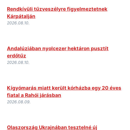
Rendkívüli tűzveszélyre figyelmeztetnek
Kárpátalján
2026.08.10.
Andalúziában nyolcezer hektáron pusztít
erdőtűz
2026.08.10.
Kígyómarás miatt került kórházba egy 20 éves
fiatal a Rahói járásban
2026.08.09.
Olaszország Ukrajnában tesztelné új