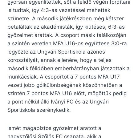
gyorsan egyenlítettek, sőt a félidő végén fordítani
is tudtak, így 4:3-as vezetéssel mehettek
szünetre. A második játékrészben még kétszer
betaláltak az akadémisták, így kiütéses, 6:3-as
győzelmet arattak. A csoport másik találkozóján
a szintén veretlen MFA U16-os együttese 3:0-ra
legyőzte az Ungvári Sportiskola azonos
korosztályát, annak ellenére, hogy a teljes
második félidőben emberhátrányban játszottak a
munkácsiak. A csoportot a 7 pontos MFA U17
vezeti jobb gólkülönbségének köszönhetően a
szintén 7 pontos MFA U16 előtt, mögöttük pedig
a pont nélkül álló Iványi FC és az Ungvári
Sportiskola szerénykedik.
Ismét magabiztos győzelmet aratott a
nagyszőlősi Szőlős FC csapata, akik a