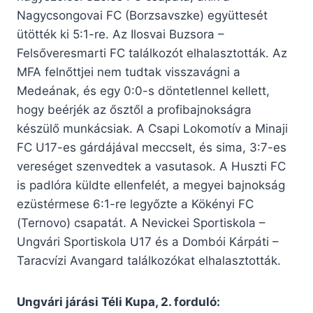
Nagycsongovai FC (Borzsavszke) együttesét
ütötték ki 5:1-re. Az Ilosvai Buzsora –
Felsőveresmarti FC találkozót elhalasztották. Az
MFA felnőttjei nem tudtak visszavágni a
Medeának, és egy 0:0-s döntetlennel kellett,
hogy beérjék az ősztől a profibajnokságra
készülő munkácsiak. A Csapi Lokomotív a Minaji
FC U17-es gárdájával meccselt, és sima, 3:7-es
vereséget szenvedtek a vasutasok. A Huszti FC
is padlóra küldte ellenfelét, a megyei bajnokság
ezüstérmese 6:1-re legyőzte a Kökényi FC
(Ternovo) csapatát. A Nevickei Sportiskola –
Ungvári Sportiskola U17 és a Dombói Kárpáti –
Taracvízi Avangard találkozókat elhalasztották.
Ungvári járási Téli Kupa, 2. forduló: