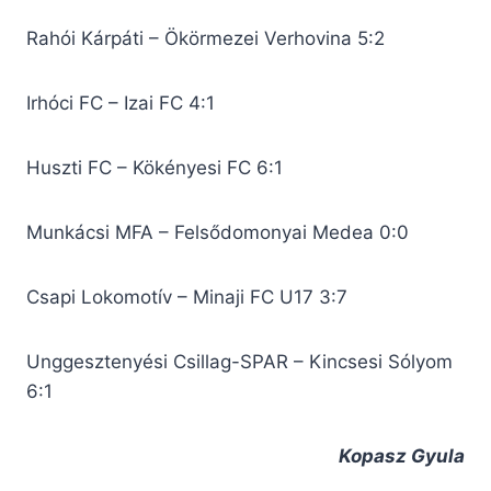
Rahói Kárpáti – Ökörmezei Verhovina 5:2
Irhóci FC – Izai FC 4:1
Huszti FC – Kökényesi FC 6:1
Munkácsi MFA – Felsődomonyai Medea 0:0
Csapi Lokomotív – Minaji FC U17 3:7
Unggesztenyési Csillag-SPAR – Kincsesi Sólyom
6:1
Kopasz Gyula