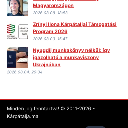
Magyarországon
2026.08.08. 18:53
Zrínyi Ilona Kárpátaljai Támogatási
Program 2026
2026.08.03. 15:47
Nyugdíj munkakönyv nélkül: így
igazolható a munkaviszony
Ukrajnában
2026.08.04. 20:34
Minden jog fenntartva! © 2011-2026 -
Kárpátalja.ma