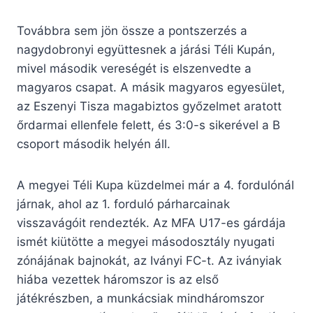
Továbbra sem jön össze a pontszerzés a
nagydobronyi együttesnek a járási Téli Kupán,
mivel második vereségét is elszenvedte a
magyaros csapat. A másik magyaros egyesület,
az Eszenyi Tisza magabiztos győzelmet aratott
őrdarmai ellenfele felett, és 3:0-s sikerével a B
csoport második helyén áll.
A megyei Téli Kupa küzdelmei már a 4. fordulónál
járnak, ahol az 1. forduló párharcainak
visszavágóit rendezték. Az MFA U17-es gárdája
ismét kiütötte a megyei másodosztály nyugati
zónájának bajnokát, az Iványi FC-t. Az iványiak
hiába vezettek háromszor is az első
játékrészben, a munkácsiak mindháromszor