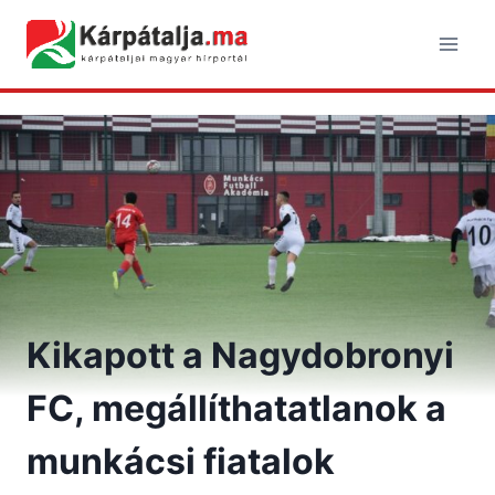
Skip
to
content
Kikapott a Nagydobronyi
FC, megállíthatatlanok a
munkácsi fiatalok