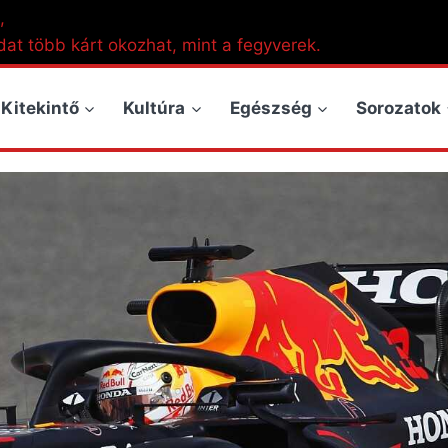
,
dat több kárt okozhat, mint a fegyverek.
Kitekintő
Kultúra
Egészség
Sorozatok