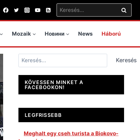
Keresés:
Mozaik
Новини
News
Háború
Keresés
Keresés
KÖVESSEN MINKET A
FACEBOOKON!
LEGFRISSEBB
Meghalt egy cseh turista a Biokovo-