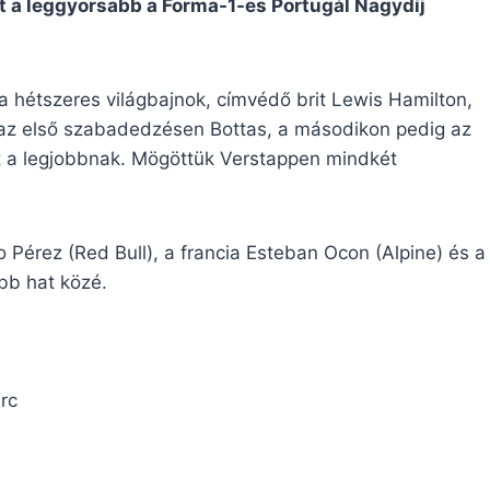
lt a leggyorsabb a Forma-1-es Portugál Nagydíj
 hétszeres világbajnok, címvédő brit Lewis Hamilton,
en az első szabadedzésen Bottas, a másodikon pedig az
lt a legjobbnak. Mögöttük Verstappen mindkét
érez (Red Bull), a francia Esteban Ocon (Alpine) és a
obb hat közé.
rc