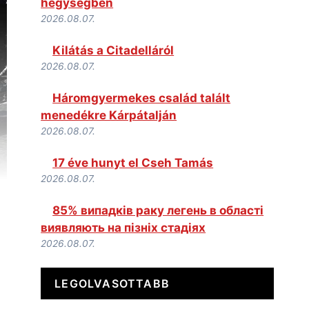
hegységben
2026.08.07.
Kilátás a Citadelláról
2026.08.07.
Háromgyermekes család talált
menedékre Kárpátalján
2026.08.07.
17 éve hunyt el Cseh Tamás
2026.08.07.
85% випадків раку легень в області
виявляють на пізніх стадіях
2026.08.07.
LEGOLVASOTTABB