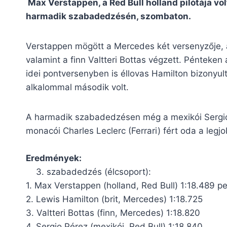
Max Verstappen, a Red Bull holland pilótája vo
harmadik szabadedzésén, szombaton.
Verstappen mögött a Mercedes két versenyzője, a
valamint a finn Valtteri Bottas végzett. Péntek
idei pontversenyben is éllovas Hamilton bizonyu
alkalommal második volt.
A harmadik szabadedzésen még a mexikói Sergio P
monacói Charles Leclerc (Ferrari) fért oda a legj
Eredmények:
3. szabadedzés (élcsoport):
1. Max Verstappen (holland, Red Bull) 1:18.489 pe
2. Lewis Hamilton (brit, Mercedes) 1:18.725
3. Valtteri Bottas (finn, Mercedes) 1:18.820
4. Sergio Pérez (mexikói, Red Bull) 1:18.840