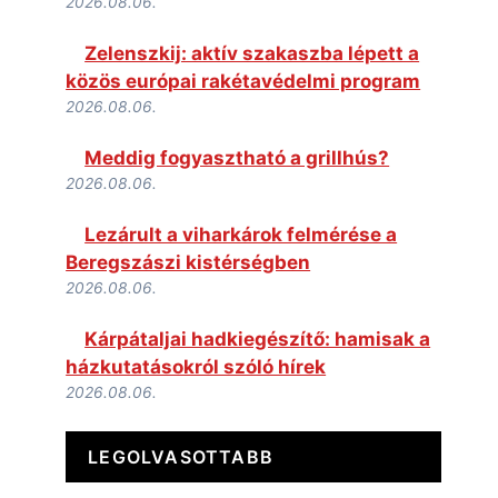
2026.08.06.
Zelenszkij: aktív szakaszba lépett a
közös európai rakétavédelmi program
2026.08.06.
Meddig fogyasztható a grillhús?
2026.08.06.
Lezárult a viharkárok felmérése a
Beregszászi kistérségben
2026.08.06.
Kárpátaljai hadkiegészítő: hamisak a
házkutatásokról szóló hírek
2026.08.06.
LEGOLVASOTTABB