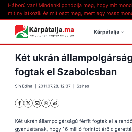
Skip
Háború van! Mindenki gondolja meg, hogy mit mond
to
mit nyilatkozik és mit oszt meg, mert egy rossz mon
content
Kárpátalja
Két ukrán állampolgársá
fogtak el Szabolcsban
Sin Edina
2011.07.28. 12:37
Színes
Két ukrán állampolgárságú férfit fogtak el a re
gyanúsítanak, hogy 16 millió forintot érő cigare