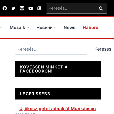
Keresés:
Mozaik
Новини
News
Háború
Keresés
Keresés
KÖVESSEN MINKET A
FACEBOOKON!
LEGFRISSEBB
Új ökoszigetet adnak át Munkácson