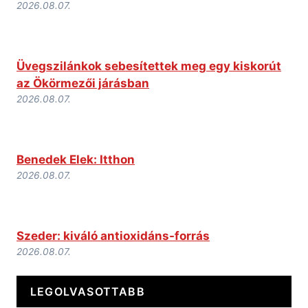
2026.08.07.
Üvegszilánkok sebesítettek meg egy kiskorút
az Ökörmezői járásban
2026.08.07.
Benedek Elek: Itthon
2026.08.07.
Szeder: kiváló antioxidáns-forrás
2026.08.07.
LEGOLVASOTTABB