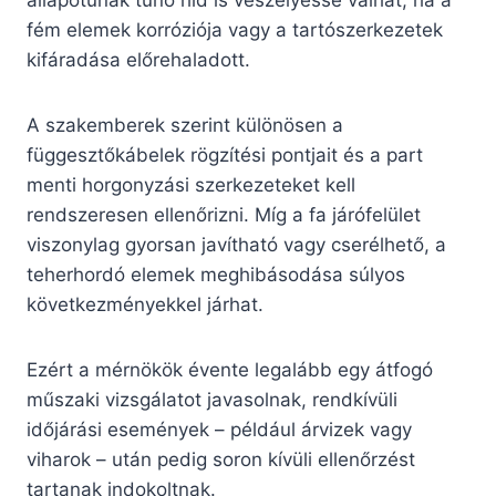
állapotúnak tűnő híd is veszélyessé válhat, ha a
fém elemek korróziója vagy a tartószerkezetek
kifáradása előrehaladott.
A szakemberek szerint különösen a
függesztőkábelek rögzítési pontjait és a part
menti horgonyzási szerkezeteket kell
rendszeresen ellenőrizni. Míg a fa járófelület
viszonylag gyorsan javítható vagy cserélhető, a
teherhordó elemek meghibásodása súlyos
következményekkel járhat.
Ezért a mérnökök évente legalább egy átfogó
műszaki vizsgálatot javasolnak, rendkívüli
időjárási események – például árvizek vagy
viharok – után pedig soron kívüli ellenőrzést
tartanak indokoltnak.