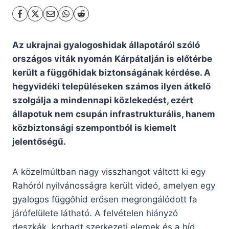
Az ukrajnai gyalogoshidak állapotáról szóló
országos viták nyomán Kárpátalján is előtérbe
került a függőhidak biztonságának kérdése. A
hegyvidéki településeken számos ilyen átkelő
szolgálja a mindennapi közlekedést, ezért
állapotuk nem csupán infrastrukturális, hanem
közbiztonsági szempontból is kiemelt
jelentőségű.
A közelmúltban nagy visszhangot váltott ki egy
Rahóról nyilvánosságra került videó, amelyen egy
gyalogos függőhíd erősen megrongálódott fa
járófelülete látható. A felvételen hiányzó
deszkák, korhadt szerkezeti elemek és a híd