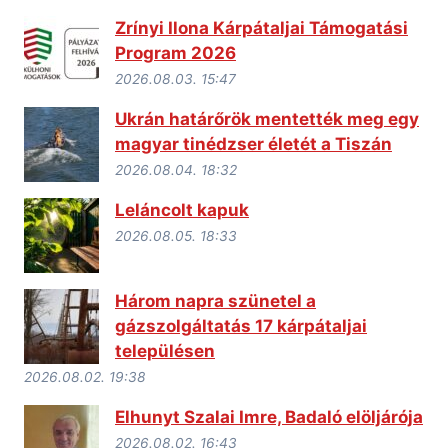
Zrínyi Ilona Kárpátaljai Támogatási
Program 2026
2026.08.03. 15:47
Ukrán határőrök mentették meg egy
magyar tinédzser életét a Tiszán
2026.08.04. 18:32
Leláncolt kapuk
2026.08.05. 18:33
Három napra szünetel a
gázszolgáltatás 17 kárpátaljai
településen
2026.08.02. 19:38
Elhunyt Szalai Imre, Badaló elöljárója
2026.08.02. 16:43