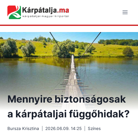
Skip
to
content
Mennyire biztonságosak
a kárpátaljai függőhidak?
Bursza Krisztina
2026.06.09. 14:25
Színes