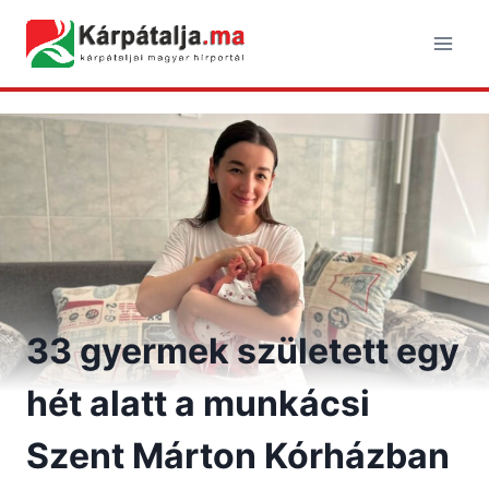
Skip
to
content
33 gyermek született egy
hét alatt a munkácsi
Szent Márton Kórházban