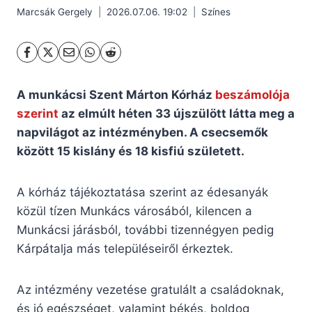
Marcsák Gergely
2026.07.06. 19:02
Színes
A munkácsi Szent Márton Kórház
beszámolója
szerint
az elmúlt héten 33 újszülött látta meg a
napvilágot az intézményben. A csecsemők
között 15 kislány és 18 kisfiú született.
A kórház tájékoztatása szerint az édesanyák
közül tízen Munkács városából, kilencen a
Munkácsi járásból, további tizennégyen pedig
Kárpátalja más településeiről érkeztek.
Az intézmény vezetése gratulált a családoknak,
és jó egészséget, valamint békés, boldog