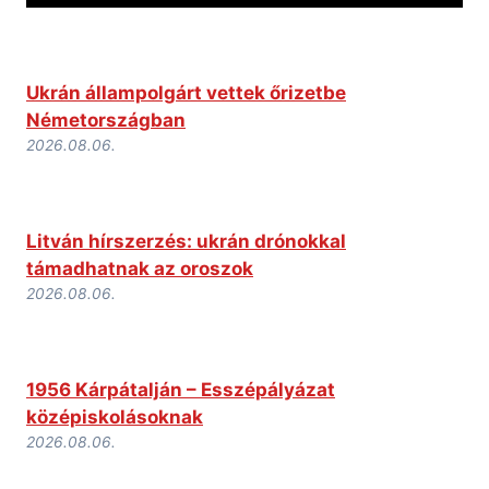
Ukrán állampolgárt vettek őrizetbe
Németországban
2026.08.06.
Litván hírszerzés: ukrán drónokkal
támadhatnak az oroszok
2026.08.06.
1956 Kárpátalján – Esszépályázat
középiskolásoknak
2026.08.06.