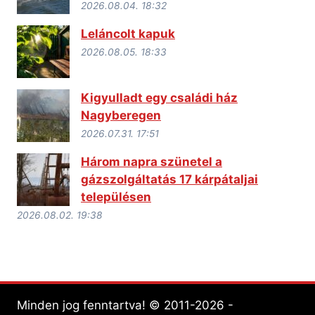
2026.08.04. 18:32
Leláncolt kapuk
2026.08.05. 18:33
Kigyulladt egy családi ház
Nagyberegen
2026.07.31. 17:51
Három napra szünetel a
gázszolgáltatás 17 kárpátaljai
településen
2026.08.02. 19:38
Minden jog fenntartva! © 2011-2026 -