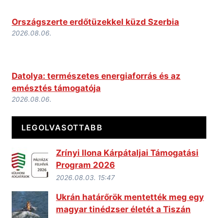
Országszerte erdőtüzekkel küzd Szerbia
2026.08.06.
Datolya: természetes energiaforrás és az
emésztés támogatója
2026.08.06.
LEGOLVASOTTABB
Zrínyi Ilona Kárpátaljai Támogatási
Program 2026
2026.08.03. 15:47
Ukrán határőrök mentették meg egy
magyar tinédzser életét a Tiszán