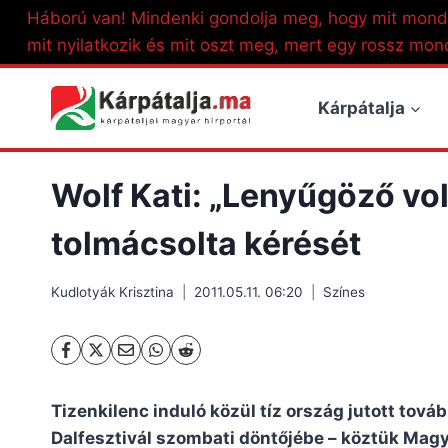
Skip
Háború van! Mindenki gondolja meg, hogy mit mond
to
mit nyilatkozik és mit oszt meg, mert egy rossz mon
content
Kárpátalja
Wolf Kati: „Lenyűgöző vo
tolmácsolta kérését
Kudlotyák Krisztina
2011.05.11. 06:20
Színes
Tizenkilenc induló közül tíz ország jutott tová
Dalfesztivál szombati döntőjébe – köztük Magya