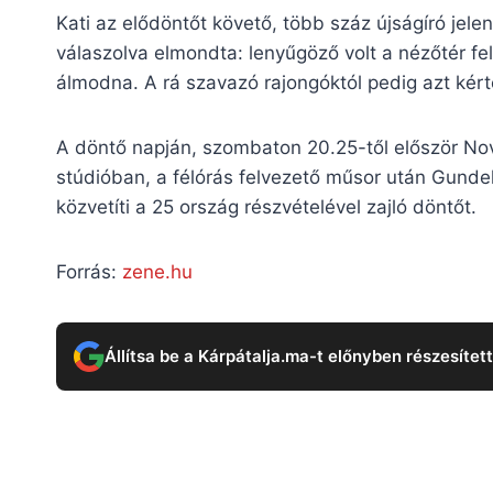
Kati az elődöntőt követő, több száz újságíró jelen
válaszolva elmondta: lenyűgöző volt a nézőtér fe
álmodna. A rá szavazó rajongóktól pedig azt kér
A döntő napján, szombaton 20.25-től először N
stúdióban, a félórás felvezető műsor után Gundel
közvetíti a 25 ország részvételével zajló döntőt.
Forrás:
zene.hu
Állítsa be a Kárpátalja.ma-t előnyben részesítet