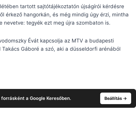
létében tartott sajtótájékoztatón újságírói kérdésre
lől érkező hangorkán, és még mindig úgy érzi, mintha
te nevetve: tegyék ezt meg újra szombaton is.
ovodomszky Évát kapcsolja az MTV a budapesti
 Takács Gáboré a szó, aki a düsseldorfi arénából
t forrásként a Google Keresőben.
Beállítás →