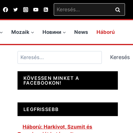
Keresés:
Mozaik
Новини
News
Háború
Keresés
Keresés
KÖVESSEN MINKET A
FACEBOOKON!
LEGFRISSEBB
Háború: Harkivot, Szumit és