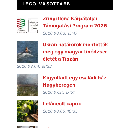
LEGOLVASOTTABB
Zrínyi Ilona Kárpátaljai
Támogatási Program 2026
2026.08.03. 15:47
Ukrán határőrök mentették
meg egy magyar tinédzser
életét a Tiszán
2026.08.04. 18:32
Kigyulladt egy családi ház
Nagyberegen
2026.07.31. 17:51
Leláncolt kapuk
2026.08.05. 18:33