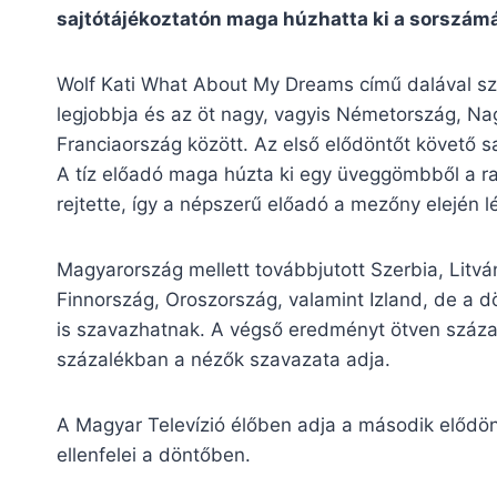
sajtótájékoztatón maga húzhatta ki a sorszám
Wolf Kati What About My Dreams című dalával s
legjobbja és az öt nagy, vagyis Németország, Na
Franciaország között. Az első elődöntőt követő saj
A tíz előadó maga húzta ki egy üveggömbből a ra
rejtette, így a népszerű előadó a mezőny elején 
Magyarország mellett továbbjutott Szerbia, Litvá
Finnország, Oroszország, valamint Izland, de a d
is szavazhatnak. A végső eredményt ötven százal
százalékban a nézők szavazata adja.
A Magyar Televízió élőben adja a második elődöntő
ellenfelei a döntőben.