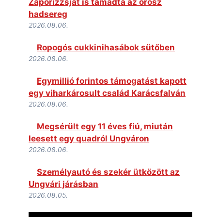
Zaporizzsját is támadta az orosz
hadsereg
2026.08.06.
Ropogós cukkinihasábok sütőben
2026.08.06.
Egymillió forintos támogatást kapott
egy viharkárosult család Karácsfalván
2026.08.06.
Megsérült egy 11 éves fiú, miután
leesett egy quadról Ungváron
2026.08.06.
Személyautó és szekér ütközött az
Ungvári járásban
2026.08.05.