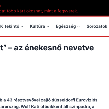
,
dat több kárt okozhat, mint a fegyverek.
Kitekintő
Kultúra
Egészség
Sorozatok
lt” – az énekesnő nevetve
bb a 43 résztvevővel zajló düsseldorfi Eurovíziós
rország. Wolf Kati ötödikként áll színpadra, a