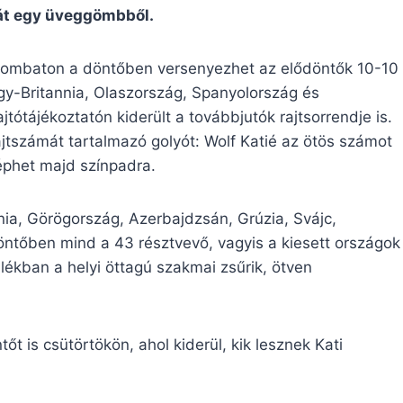
át egy üveggömbből.
zombaton a döntőben versenyezhet az elődöntők 10-10
gy-Britannia, Olaszország, Spanyolország és
tótájékoztatón kiderült a továbbjutók rajtsorrendje is.
jtszámát tartalmazó golyót: Wolf Katié az ötös számot
léphet majd színpadra.
nia, Görögország, Azerbajdzsán, Grúzia, Svájc,
öntőben mind a 43 résztvevő, vagyis a kiesett országok
ékban a helyi öttagú szakmai zsűrik, ötven
t is csütörtökön, ahol kiderül, kik lesznek Kati