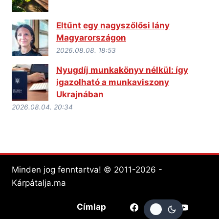
Eltűnt egy nagyszőlősi lány
Magyarországon
2026.08.08. 18:53
Nyugdíj munkakönyv nélkül: így
igazolható a munkaviszony
Ukrajnában
2026.08.04. 20:34
Minden jog fenntartva! © 2011-2026 -
Kárpátalja.ma
Címlap