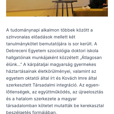
A tudománynapi alkalmon többek között a
színvonalas előadások mellett két
tanulmánykötet bemutatójára is sor került. A
Debreceni Egyetem szociológia doktori iskola
hallgatóinak munkájaként közzétett „Átlagosan
élünk…” A kárpátaljai magyarság gyermekes
háztartásainak életkörülményei, valamint az
egyetem oktatói által írt és Kovách Imre által
szerkesztett Társadalmi integráció. Az egyen­
lőtlenségek, az együttműködés, az újraelosztás
és a ha­talom szerkezete a magyar
társadalomban kötetet mutatták be kerekasztal
beszélgetés formájában.