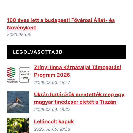
160 éves lett a budapesti Fővárosi Állat- és
Növénykert
2026.08.09.
LEGOLVASOTTABB
Zrínyi Ilona Kárpátaljai Támogatási
Program 2026
2026.08.03. 15:47
Ukrán határőrök mentették meg egy
magyar tinédzser életét a Tiszán
2026.08.04. 18:32
Leláncolt kapuk
2026.08.05. 18:33