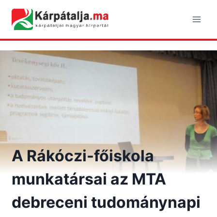
Skip
to
content
A Rákóczi-főiskola
munkatársai az MTA
debreceni tudománynapi