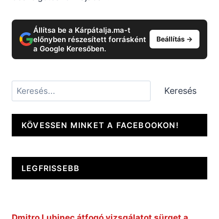
Állítsa be a Kárpátalja.ma-t
előnyben részesített forrásként
Beállítás →
a Google Keresőben.
Keresés
Keresés
KÖVESSEN MINKET A FACEBOOKON!
LEGFRISSEBB
Dmitro Lubinec átfogó vizsgálatot sürget a