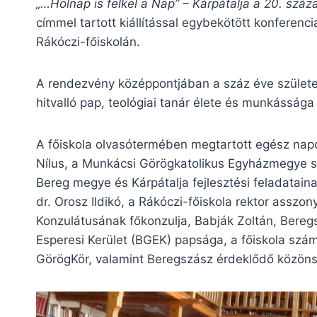
„
…
Holnap is felkel a Nap”
–
Kárpátalja a 20. száz
címmel tartott kiállítással egybekötött konferen
Rákóczi-főiskolán.
A rendezvény középpontjában a száz éve születet
hitvalló pap, teológiai tanár élete és munkássága á
A főiskola olvasótermében megtartott egész napo
Nílus, a Munkácsi Görögkatolikus Egyházmegye s
Bereg megye és Kárpátalja fejlesztési feladatain
dr. Orosz Ildikó, a Rákóczi-főiskola rektor asszo
Konzulátusának főkonzulja, Babják Zoltán, Bereg
Esperesi Kerület (BGEK) papsága, a főiskola szám
GörögKör, valamint Beregszász érdeklődő közön