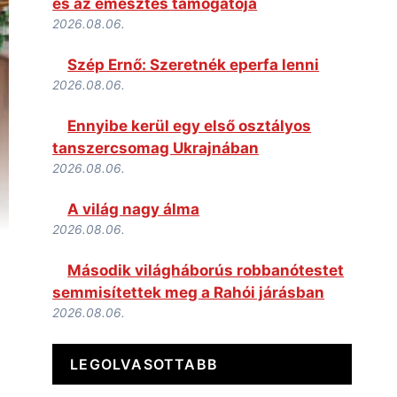
és az emésztés támogatója
2026.08.06.
Szép Ernő: Szeretnék eperfa lenni
2026.08.06.
Ennyibe kerül egy első osztályos
tanszercsomag Ukrajnában
2026.08.06.
A világ nagy álma
2026.08.06.
Második világháborús robbanótestet
semmisítettek meg a Rahói járásban
2026.08.06.
LEGOLVASOTTABB