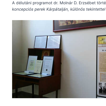
A délutáni programot dr. Molnár D. Erzsébet törté
koncepciós perek Kárpátalján, különös tekintette