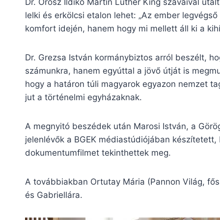
Dr. Orosz Ildikó Martin Luther King szavaival uta
lelki és erkölcsi etalon lehet: „Az ember legvégs
komfort idején, hanem hogy mi mellett áll ki a kihí
Dr. Grezsa István kormánybiztos arról beszélt, 
számunkra, hanem egyúttal a jövő útját is megmut
hogy a határon túli magyarok egyazon nemzet ta
jut a történelmi egyházaknak.
A megnyitó beszédek után Marosi István, a Görög
jelenlévők a BGEK médiastúdiójában készítetett
dokumentumfilmet tekinthettek meg.
A továbbiakban Ortutay Mária (Pannon Világ, fősz
és Gabriellára.