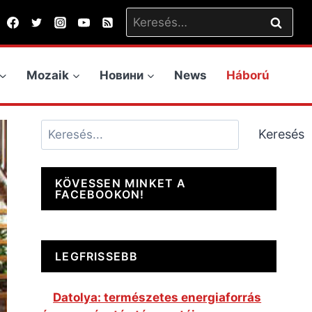
Keresés:
Mozaik
Новини
News
Háború
Keresés
Keresés
KÖVESSEN MINKET A
FACEBOOKON!
LEGFRISSEBB
Datolya: természetes energiaforrás