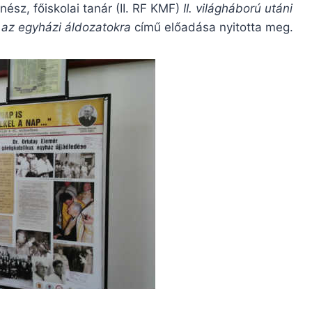
nész, főiskolai tanár (II. RF KMF)
II. világháború utáni
l az egyházi áldozatokra
című előadása nyitotta meg.