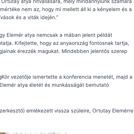
lt Ortutay atya hitvallására, mely mindannyiunk számára
ő mértéke nem az, hogy mi mellett áll ki a kényelem és a
vások és a viták idején.”
hogy Elemér atya nemcsak a mában jelent példát
atja. Kifejtette, hogy az anyaország fontosnak tartja,
gjainak érezzék magukat. Mindebben jelentős szerep
Kör vezetője ismertette a konferencia menetét, majd a
, Elemér atya életét és munkásságát bemutató
erkesztő) emlékezett vissza szüleire, Ortutay Elemérre