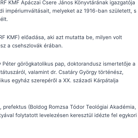
. RF KMF Apáczai Csere János Könyvtárának igazgatója
di impériumváltásait, melyeket az 1916-ban született, s
élt.
 RF KMF) előadása, aki azt mutatta be, milyen volt
sz a csehszlovák érában.
y Péter görögkatolikus pap, doktorandusz ismertetője a
átuszáról, valamint dr. Csatáry György történész,
ikus egyház szerepéről a XX. századi Kárpátalja
p, prefektus (Boldog Romzsa Tódor Teológiai Akadémia,
ával folytatott levelezésen keresztül idézte fel egykori