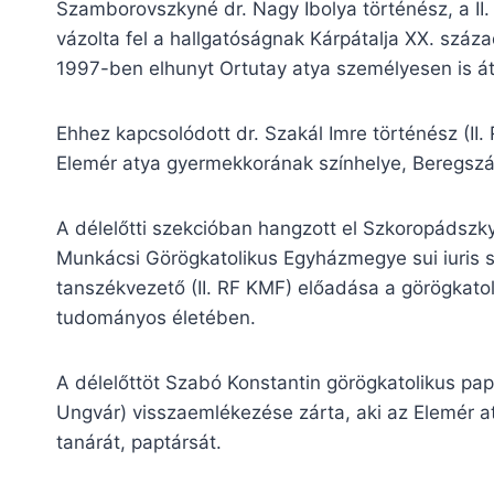
Szamborovszkyné dr. Nagy Ibolya történész, a II
vázolta fel a hallgatóságnak Kárpátalja XX. száza
1997-ben elhunyt Ortutay atya személyesen is át
Ehhez kapcsolódott dr. Szakál Imre történész (II.
Elemér atya gyermekkorának színhelye, Beregszá
A délelőtti szekcióban hangzott el Szkoropádszk
Munkácsi Görögkatolikus Egyházmegye sui iuris st
tanszékvezető (II. RF KMF) előadása a görögkatol
tudományos életében.
A délelőttöt Szabó Konstantin görögkatolikus pa
Ungvár) visszaemlékezése zárta, aki az Elemér aty
tanárát, paptársát.