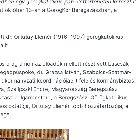
adban egy görögkatolikus pap élettörténetén keresztül
ciát október 13-án a GörögKör Beregszászban, a
t dr. Ortutay Elemér (1916−1997) görögkatolikus
llt.
s programon az előadók mellett részt vett Luscsák
egédpüspöke, dr. Grezsa István, Szabolcs-Szatmár-
ak kormányzati koordinációjáért felelős kormánybiztos,
nya, Szalipszki Endre, Magyarország Beregszászi
szász polgármestere, a Beregszászi Görögkatolikus
os oktatója, Ortutay Elemér több hozzátartozója, a
sége.