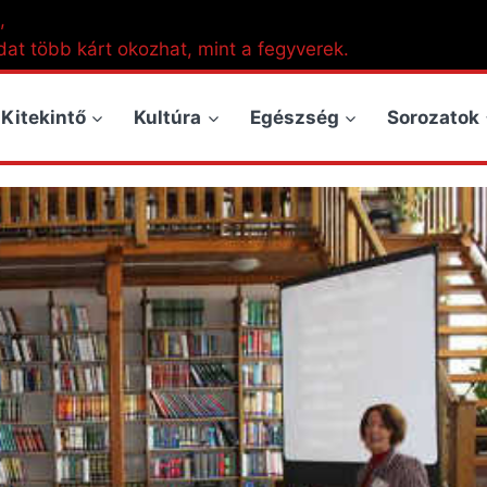
,
dat több kárt okozhat, mint a fegyverek.
Kitekintő
Kultúra
Egészség
Sorozatok