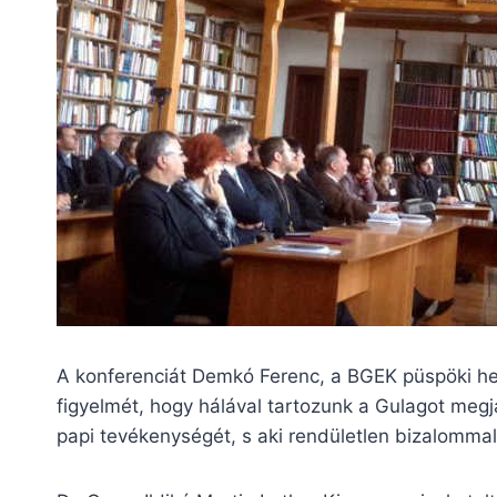
A konferenciát Demkó Ferenc, a BGEK püspöki hely
figyelmét, hogy hálával tartozunk a Gulagot megjár
papi tevékenységét, s aki rendületlen bizalommal 