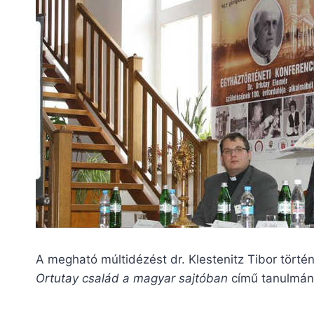
A megható múltidézést dr. Klestenitz Tibor tör
Ortutay család a magyar sajtóban
című tanulmány