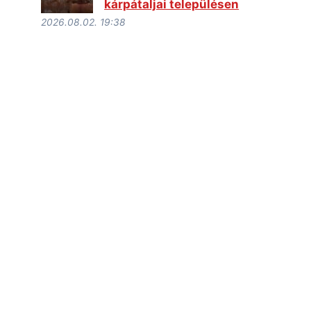
kárpátaljai településen
2026.08.02. 19:38