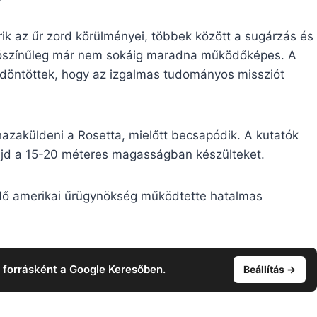
rik az űr zord körülményei, többek között a sugárzás és
alószínűleg már nem sokáig maradna működőképes. A
gy döntöttek, hogy az izgalmas tudományos missziót
azaküldeni a Rosetta, mielőtt becsapódik. A kutatók
jd a 15-20 méteres magasságban készülteket.
dő amerikai űrügynökség működtette hatalmas
t forrásként a Google Keresőben.
Beállítás →