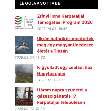
LEGOLVASOTTABB
Zrínyi Ilona Kárpátaljai
Támogatási Program 2026
2026.08.03. 15:47
Ukrán határőrök mentették
meg egy magyar tinédzser
életét a Tiszán
2026.08.04. 18:32
Kigyulladt egy családi ház
Nagyberegen
2026.07.31. 17:51
Három napra szünetel a
gázszolgáltatás 17
kárpátaljai településen
2026.08.02. 19:38