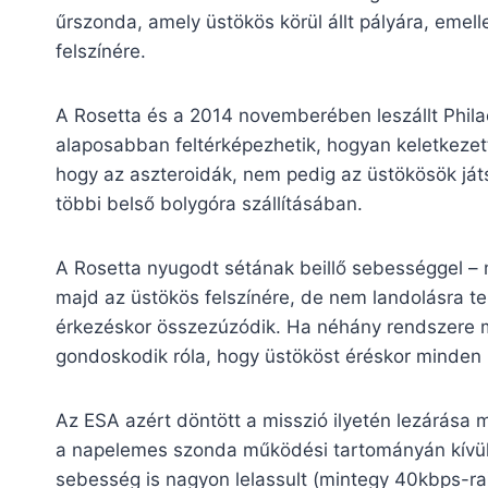
űrszonda, amely üstökös körül állt pályára, emel
felszínére.
A Rosetta és a 2014 novemberében leszállt Phila
alaposabban feltérképezhetik, hogyan keletkezett
hogy az aszteroidák, nem pedig az üstökösök játs
többi belső bolygóra szállításában.
A Rosetta nyugodt sétának beillő sebességgel –
majd az üstökös felszínére, de nem landolásra t
érkezéskor összezúzódik. Ha néhány rendszere mű
gondoskodik róla, hogy üstököst éréskor minden r
Az ESA azért döntött a misszió ilyetén lezárása 
a napelemes szonda működési tartományán kívül 
sebesség is nagyon lelassult (mintegy 40kbps-ra