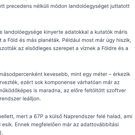
lett precedens nélküli módon landolóegységet juttatott
e landolóegysége kinyerte adatokkal a kutatók máris
 a Föld és más planéták. Például most már úgy hiszik,
zották az elsődleges szerepet a víznek a Földre és a
 másodpercenként kevesebb, mint egy méter – érkezik
ervezték, ezért sok komponense várhatóan már az
ködőképes is maradna, az előre feltöltött szoftver
endszer leálljon.
mellett, mert a 67P a külső Naprendszer felé halad, ami
esik. Ennek megfelelően már az adattovábbítási
).