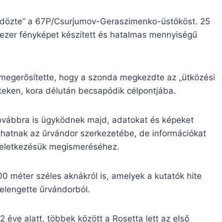
„üldözte” a 67P/Csurjumov-Geraszimenko-üstököst. 25
00 ezer fényképet készített és hatalmas mennyiségű
megerősítette, hogy a szonda megkezdte az „ütközési
nteken, kora délután becsapódik célpontjába.
ovábbra is ügyködnek majd, adatokat és képeket
thatnak az űrvándor szerkezetébe, de információkat
s keletkezésük megismeréséhez.
00 méter széles aknákról is, amelyek a kutatók hite
melengette űrvándorból.
 éve alatt, többek között a Rosetta lett az első