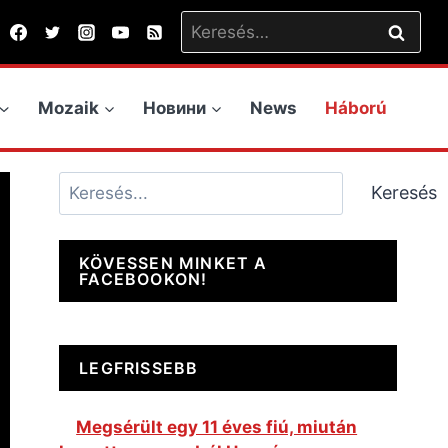
Keresés:
Mozaik
Новини
News
Háború
Keresés
Keresés
KÖVESSEN MINKET A
FACEBOOKON!
LEGFRISSEBB
Megsérült egy 11 éves fiú, miután