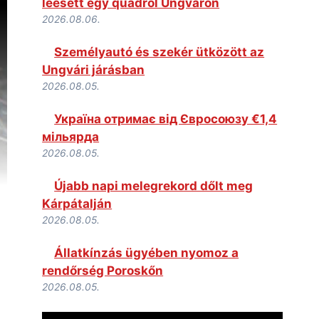
leesett egy quadról Ungváron
2026.08.06.
Személyautó és szekér ütközött az
Ungvári járásban
2026.08.05.
Україна отримає від Євросоюзу €1,4
мільярда
2026.08.05.
Újabb napi melegrekord dőlt meg
Kárpátalján
2026.08.05.
Állatkínzás ügyében nyomoz a
rendőrség Poroskőn
2026.08.05.