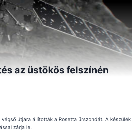
tés az üstökös felszínén
végső útjára állították a Rosetta űrszondát. A készülék
ssal zárja le.