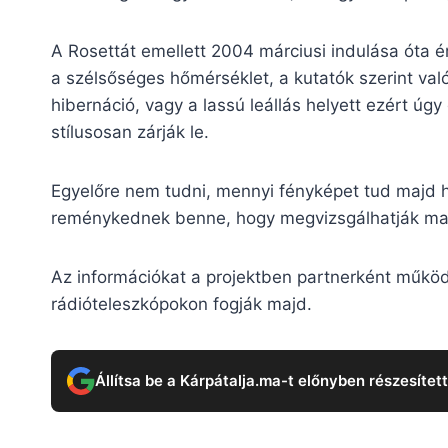
A Rosettát emellett 2004 márciusi indulása óta é
a szélsőséges hőmérséklet, a kutatók szerint v
hibernáció, vagy a lassú leállás helyett ezért ú
stílusosan zárják le.
Egyelőre nem tudni, mennyi fényképet tud majd h
reménykednek benne, hogy megvizsgálhatják ma
Az információkat a projektben partnerként műkö
rádióteleszkópokon fogják majd.
Állítsa be a Kárpátalja.ma-t előnyben részesítet