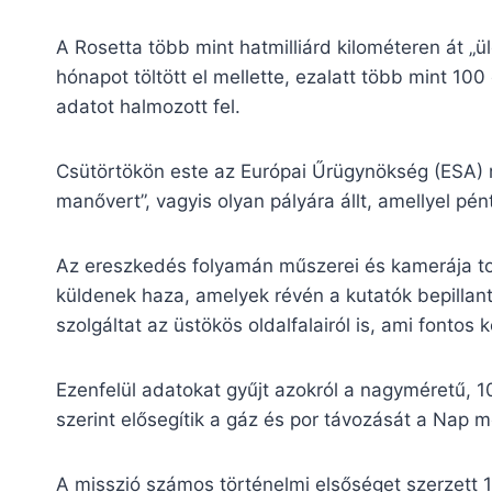
A Rosetta több mint hatmilliárd kilométeren át 
hónapot töltött el mellette, ezalatt több mint 1
adatot halmozott fel.
Csütörtökön este az Európai Űrügynökség (ESA) 
manővert”, vagyis olyan pályára állt, amellyel pé
Az ereszkedés folyamán műszerei és kamerája t
küldenek haza, amelyek révén a kutatók bepillan
szolgáltat az üstökös oldalfalairól is, ami fonto
Ezenfelül adatokat gyűjt azokról a nagyméretű, 1
szerint elősegítik a gáz és por távozását a Nap 
A misszió számos történelmi elsőséget szerzett 12