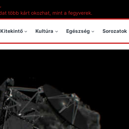
,
dat több kárt okozhat, mint a fegyverek.
Kitekintő
Kultúra
Egészség
Sorozatok