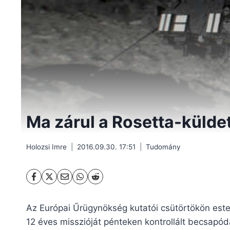
Ma zárul a Rosetta-külde
Holozsi Imre
2016.09.30. 17:51
Tudomány
Az Európai Űrügynökség kutatói csütörtökön este 
12 éves misszióját pénteken kontrollált becsapódá